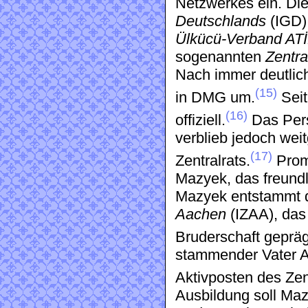
Netzwerkes ein. Di
Deutschlands
(IGD)
Ülkücü-Verband AT
sogenannten
Zentra
Nach immer deutlich
(15)
in DMG um.
Seit
(16)
offiziell.
Das Pers
verblieb jedoch wei
(17)
Zentralrats.
Promi
Mazyek, das freundl
Mazyek entstammt
Aachen
(IZAA), das
Bruderschaft geprägt
stammender Vater 
Aktivposten des Ze
Ausbildung soll Maz