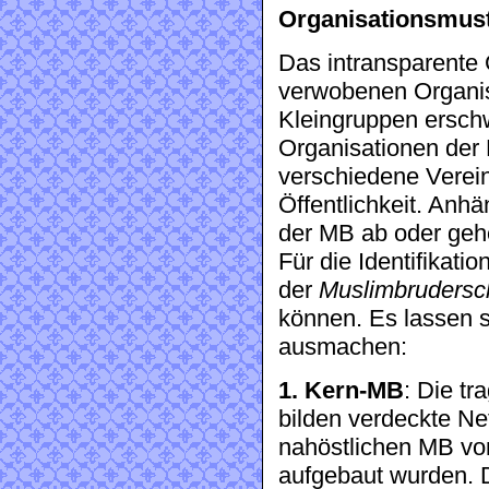
Organisationsmust
Das intransparente 
verwobenen Organis
Kleingruppen erschwe
Organisationen der B
verschiedene Verei
Öffentlichkeit. Anhä
der MB ab oder gehe
Für die Identifikati
der
Muslimbrudersc
können. Es lassen s
ausmachen:
1. Kern-MB
: Die t
bilden verdeckte Ne
nahöstlichen MB von
aufgebaut wurden. D