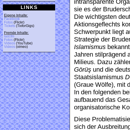
intransparente Org
LINKS
sie es der Brudersc
Die wichtigsten deu
Eigene Inhalte:
Facebook
Fotos
(Flickr)
Aktionsgeflechts ko
Tickets
(TixforGigs)
Schwerpunkt liegt au
Fremde Inhalte:
last.fm
Strategie der Bruder
Fotos
(Flickr)
Videos
(YouTube)
Islamismus
bekannt 
Videos
(vimeo)
Jahren stilprägend 
Milieus. Dazu zähl
Görüş
und die deut
Staatsislamismus
D
(Graue Wölfe), mit 
In den folgenden bei
aufbauend das Gesa
organisatorische Kon
Diese Problematisier
sich der Ausbreitun