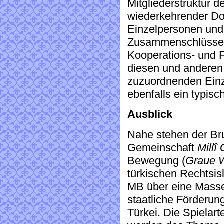
Mitgliederstruktur d
wiederkehrender Do
Einzelpersonen und
Zusammenschlüssen
Kooperations- und 
diesen und anderen
zuzuordnenden Einz
ebenfalls ein typisc
Ausblick
Nahe stehen der Br
Gemeinschaft
Millî
Bewegung (
Graue 
türkischen Rechtsis
MB über eine Masse
staatliche Förderun
Türkei. Die Spielar