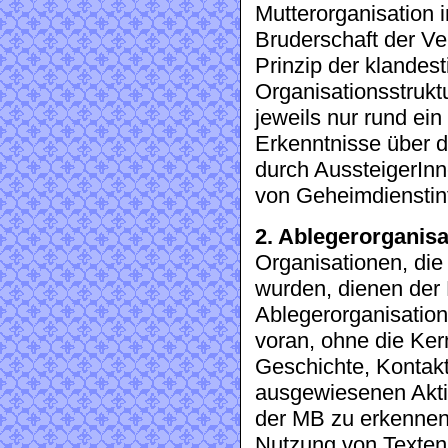
Mutterorganisation 
Bruderschaft der V
Prinzip der klandes
Organisationsstruk
jeweils nur rund ein
Erkenntnisse über d
durch AussteigerInn
von Geheimdienstin
2. Ablegerorganis
Organisationen, di
wurden, dienen der 
Ablegerorganisatio
voran, ohne die Ker
Geschichte, Kontak
ausgewiesenen Akti
der MB zu erkennen
Nutzung von Texten 