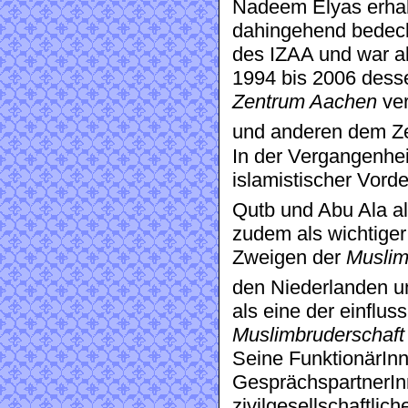
Nadeem Elyas erhalt
dahingehend bedeckt
des IZAA und war a
1994 bis 2006 dess
Zentrum Aachen
ver
und anderen dem Z
In der Vergangenhei
islamistischer Vor
Qutb und Abu Ala a
zudem als wichtige
Zweigen der
Muslim
den Niederlanden u
als eine der einflus
Muslimbruderschaft
Seine FunktionärIn
GesprächspartnerInn
zivilgesellschaftlic