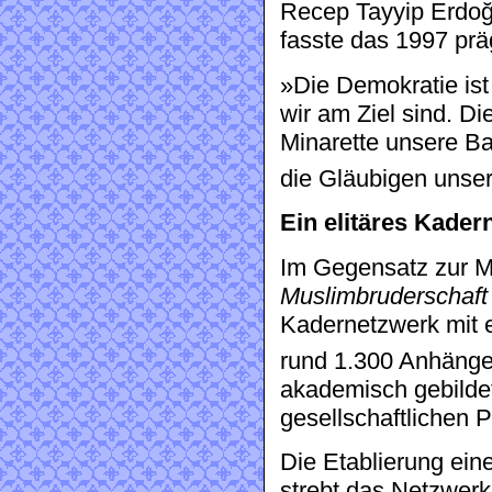
Recep Tayyip Erdoğ
fasste das 1997 pr
»Die Demokratie ist 
wir am Ziel sind. D
Minarette unsere B
die Gläubigen unse
Ein elitäres Kader
Im Gegensatz zur M
Muslimbruderschaft
Kadernetzwerk mit 
rund 1.300 Anhänge
akademisch gebildet
gesellschaftlichen 
Die Etablierung ein
strebt das Netzwerk 