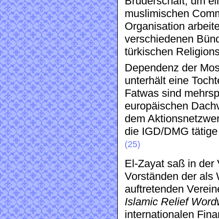
Bruderschaft, um ei
muslimischen Commu
Organisation arbeitet
verschiedenen Bünd
türkischen Religio
Dependenz der Mosc
unterhält eine Tocht
Fatwas sind mehrspr
europäischen Dach
dem Aktionsnetzwer
die IGD/DMG tätige 
(25)
El-Zayat saß in der
Vorständen der als 
auftretenden Verei
Islamic Relief Word
internationalen Fi