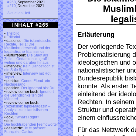
#268
, September 2021
Muslimb
#270
, Dezember 2021
Aktuelles Heft
legal
INHALT #265
Erläuterung
•
Titelbild
•
Editorial
• das erste:
Die islamistische
Rechte. Teil 1: Die
Der vorliegende Text
Muslimbruderschaft und der
legalistische Islamismus
Problematisierung d
• kulturreport:
Die Stadt als
Zelle – Gedanken zu graffiti
ideologischen und o
writing und darüber hinaus
• interview:
Kein Dancefloor ist
nationalistischer un
ein Safe Space
• interview:
Interview mit Hot
Bundesrepublik bisl
Topic!
• position:
Conne Elend: ein
konnte. Als erster T
Nachgesang
• position:
Der Ignorant bist Du!
• review-corner buch:
Ignoriert
einleitend der ideo
die Befindlichkeiten der
Männer!
Rechten. In seinem H
• review-corner buch:
Rezension: tapis-Magazin –
Struktur und operat
Analyse zur islamistischen
Rechten
einem einflussreich
• doku:
What's Right?
• doku:
Die hochtrabenden Fremdwörter
• das letzte:
Je te présent:
Für das Netzwerk d
Françoise Cactus