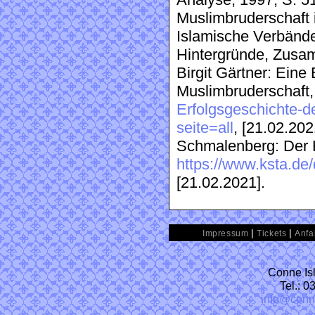
Analyse, 1997, S. 5
Muslimbruderschaft 
Islamische Verbände
Hintergründe, Zusa
Birgit Gärtner: Eine
Muslimbruderschaft
Erfolgsgeschichte-d
seite=all
, [21.02.20
Schmalenberg: Der 
https://www.ksta.de
[21.02.2021].
|
|
Impressum
Tickets
Anfa
Conne Isl
Tel.: 
info@conn