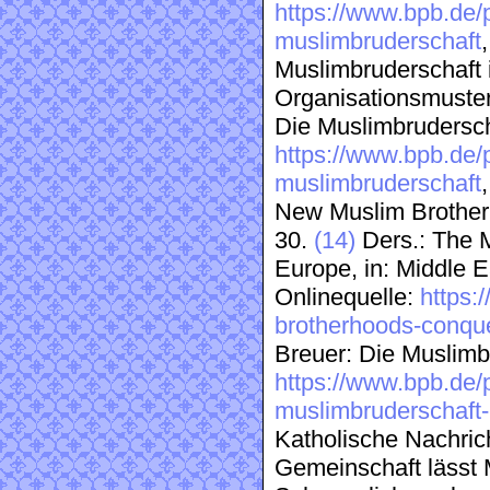
https://www.bpb.de/
muslimbruderschaft
Muslimbruderschaft 
Organisationsmustern
Die Muslimbrudersch
https://www.bpb.de/
muslimbruderschaft
New Muslim Brother
30.
(14)
Ders.: The 
Europe, in: Middle E
Onlinequelle:
https:
brotherhoods-conque
Breuer: Die Muslimb
https://www.bpb.de/
muslimbruderschaft-
Katholische Nachric
Gemeinschaft lässt 