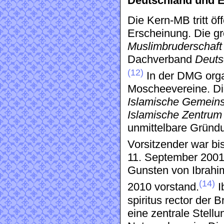
Deutschland und 
Die Kern-MB tritt öff
Erscheinung. Die gr
Muslimbruderschaft
Dachverband
Deuts
(12)
In der DMG orga
Moscheevereine. Di
Islamische Gemeins
Islamische Zentru
unmittelbare Gründu
Vorsitzender war b
11. September 2001 
Gunsten von Ibrahim
(14)
2010 vorstand.
I
spiritus rector der
eine zentrale Stellu