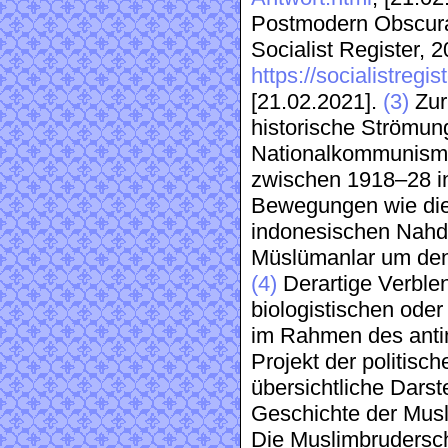
Postmodern Obscuran
Socialist Register, 2
https://socialistregi
[21.02.2021].
(3)
Zur
historische Strömun
Nationalkommunismu
zwischen 1918–28 i
Bewegungen wie die 
indonesischen Nahdla
Müslümanlar um den 
(4)
Derartige Verbl
biologistischen oder
im Rahmen des antim
Projekt der politisc
übersichtliche Darst
Geschichte der Musli
Die Muslimbrudersch