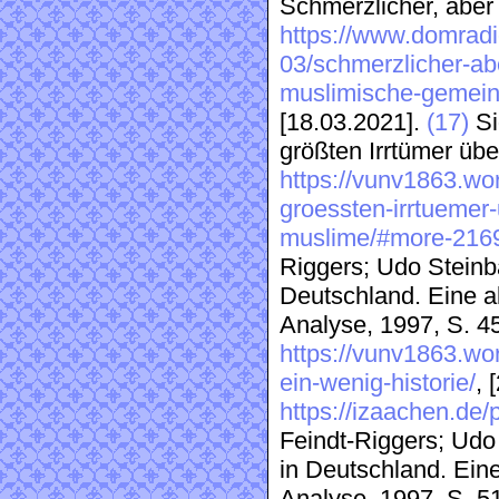
Schmerzlicher, aber 
https://www.domradi
03/schmerzlicher-ab
muslimische-gemeins
[18.03.2021].
(17)
Si
größten Irrtümer übe
https://vunv1863.wo
groessten-irrtuemer-
muslime/#more-216
Riggers; Udo Steinb
Deutschland. Eine 
Analyse, 1997, S. 4
https://vunv1863.w
ein-wenig-historie/
, 
https://izaachen.de/
Feindt-Riggers; Udo
in Deutschland. Ein