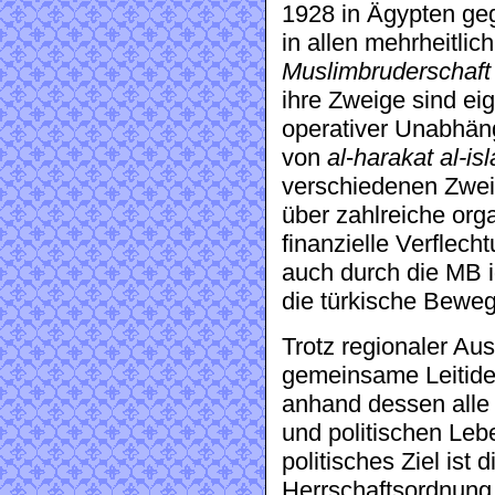
1928 in Ägypten ge
in allen mehrheitli
Muslimbruderschaft
ihre Zweige sind ei
operativer Unabhän
von
al
-
harakat al-is
verschiedenen Zwei
über zahlreiche org
finanzielle Verflec
auch durch die MB i
die türkische Bew
Trotz regionaler Aus
gemeinsame Leitidee
anhand dessen alle 
und politischen Lebe
politisches Ziel ist 
Herrschaftsordnung,