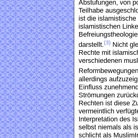
Abstufungen, von pol
Teilhabe ausgeschl
ist die islamistisch
islamistischen Linke
Befreiungstheologie 
(3)
darstellt.
Nicht gle
Rechte mit islamis
verschiedenen musl
Reformbewegungen 
allerdings aufzuzeig
Einfluss zunehmend
Strömungen zurückdr
Rechten ist diese 
vermeintlich verfügt
Interpretation des I
selbst niemals als i
schlicht als Muslim