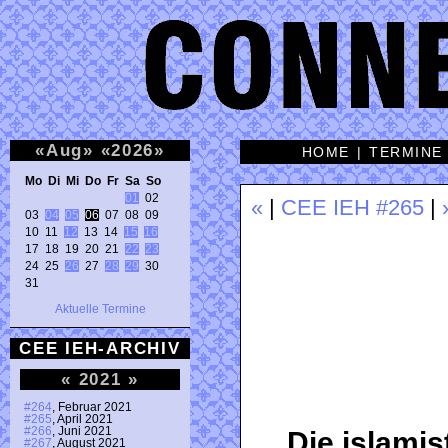
«
Aug
»
«
2026
»
HOME
|
TERMINE
Mo Di Mi Do Fr Sa So 
01
 02 

«
|
CEE IEH #265
|
03 
04
05
06
 07 08 09 

10 11 
12
 13 14 
15
16
17 18 19 20 21 
22
23
24 25 
26
 27 
28
29
 30 

31 
Aktuelle Termine
CEE IEH-ARCHIV
«
2021
»
#264
, Februar 2021
#265
, April 2021
#266
, Juni 2021
Die islamis
#267
, August 2021