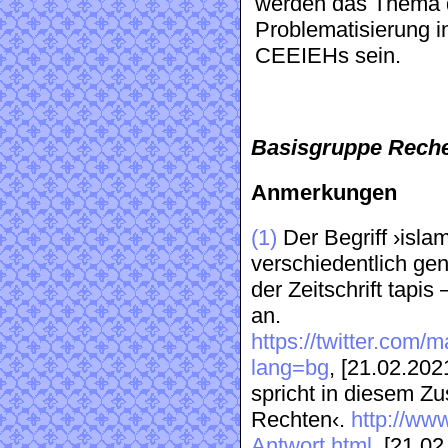
werden das Thema d
Problematisierung 
CEEIEHs sein.
Basisgruppe Rech
Anmerkungen
(1)
Der Begriff ›isla
verschiedentlich ge
der Zeitschrift tapi
an.
https://twitter.com
lang=bg
, [21.02.202
spricht in diesem 
Rechten‹.
http://www
Antwort.html
, [21.0