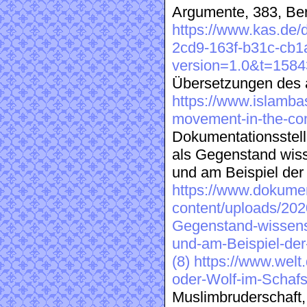
Argumente, 383, Berl
https://www.kas.de
2cd9-163f-b31c-cb
version=1.0&t=158
Übersetzungen des a
https://www.islambas
movement-in-the-co
Dokumentationsstelle
als Gegenstand wis
und am Beispiel der
https://www.dokumen
content/uploads/2020
Gegenstand-wissens
und-am-Beispiel-der
(8)
https://www.welt.
oder-Wolf-im-Schafs
Muslimbruderschaft,