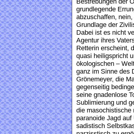
Bestrebungen der Ök
grundlegende Errun
abzuschaffen, nein,
Grundlage der Zivili
Dabei ist es nicht v
Agentur ihres Vater
Retterin erscheint, d
quasi heiligspricht 
ökologischen – Welt
ganz im Sinne des D
Grönemeyer, die Mac
gegenseitig bedinge
seine gnadenlose T
Sublimierung und ge
die masochistische 
paranoide Jagd auf
sadistisch Selbstka
narzisstisch zu ergö