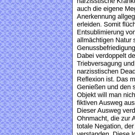
narzisstische Kränk
auch die eigene Me
Anerkennung allge
erleiden. Somit flüc
Entsublimierung von
allmächtigen Natur
Genussbefriedigung 
Dabei verdoppelt de
Triebversagung und 
narzisstischen Dead
Reflexion ist. Das m
Genießen und den s
Objekt will man nich
fiktiven Ausweg aus
Dieser Ausweg verdic
Ohnmacht, die zur Al
totale Negation, der
verstanden. Diese Ide