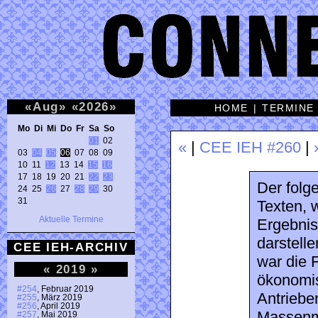
«
Aug
»
«
2026
»
HOME
|
TERMINE
Mo Di Mi Do Fr Sa So 
01
 02 

«
|
CEE IEH #260
|
03 
04
05
06
 07 08 09 

10 11 
12
 13 14 
15
16
17 18 19 20 21 
22
23
Der folge
24 25 
26
 27 
28
29
 30 

31 
Texten, 
Aktuelle Termine
Ergebnis
darstell
CEE IEH-ARCHIV
war die 
«
2019
»
ökonomi
#254
, Februar 2019
Antriebe
#255
, März 2019
#256
, April 2019
Massenmo
#257
, Mai 2019