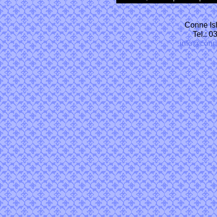
Conne Isl
Tel.: 
info@conn