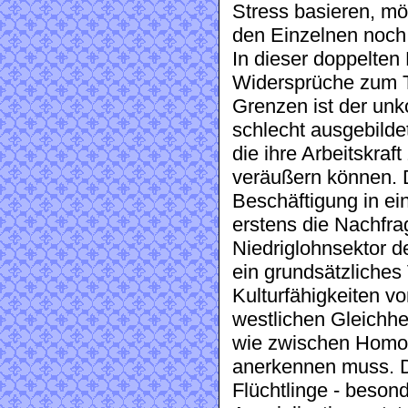
Stress basieren, mö
den Einzelnen noch 
In dieser doppelte
Widersprüche zum T
Grenzen ist der unk
schlecht ausgebilde
die ihre Arbeitskraf
veräußern können. D
Beschäftigung in ei
erstens die Nachfra
Niedriglohnsektor de
ein grundsätzliches
Kulturfähigkeiten v
westlichen Gleichh
wie zwischen Homos
anerkennen muss. Di
Flüchtlinge - besond