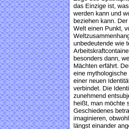
das Einzige ist, w
werden kann und wor
beziehen kann. Der 
Welt einen Punkt, v
Weltzusammenhang e
unbedeutende wie te
Arbeitskraftcontaine
besonders dann, wen
Mächten erfährt. Den
eine mythologische 
einer neuen Identit
verbindet. Die Ident
zunehmend entsubjek
heißt, man möchte 
Geschiedenes betra
imaginieren, obwoh
längst einander ang