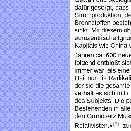
Gewalt und ökologis
dafür gesorgt, dass
Stromproduktion, de
Brennstoffen besteh
sinkt. Mit diesem o
eurozentrische Igno
Kapitals wie China u
Jahren ca. 600 neue
folgend entblößt si
immer war: als eine
Heil nur die Radika
der sie die gesamt
verhält es sich mit
des Subjekts. Die p
Bestehenden in alle
den Grundsatz Musso
(3)
Relativisten.«
, zu