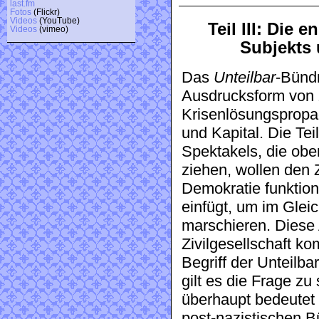
last.fm
Fotos
(Flickr)
Videos
(YouTube)
Teil III: Die 
Videos
(vimeo)
Subjekts 
Das
Unteilbar
-Bündn
Ausdrucksform von 
Krisenlösungspropa
und Kapital. Die Te
Spektakels, die obe
ziehen, wollen den 
Demokratie funktion
einfügt, um im Gleic
marschieren. Diese
Zivilgesellschaft ko
Begriff der Unteilb
gilt es die Frage zu
überhaupt bedeutet 
post-nazistischen B