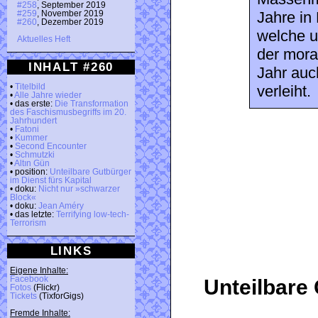
#258
, September 2019
Jahre in
#259
, November 2019
#260
, Dezember 2019
welche un
Aktuelles Heft
der mora
INHALT #260
Jahr auc
•
Titelbild
verleiht.
•
Alle Jahre wieder
• das erste:
Die Transformation
des Faschismusbegriffs im 20.
Jahrhundert
•
Fatoni
•
Kummer
•
Second Encounter
•
Schmutzki
•
Altın Gün
• position:
Unteilbare Gutbürger
im Dienst fürs Kapital
• doku:
Nicht nur »schwarzer
Block«
• doku:
Jean Améry
• das letzte:
Terrifying low-tech-
Terrorism
LINKS
Eigene Inhalte:
Facebook
Unteilbare 
Fotos
(Flickr)
Tickets
(TixforGigs)
Fremde Inhalte: