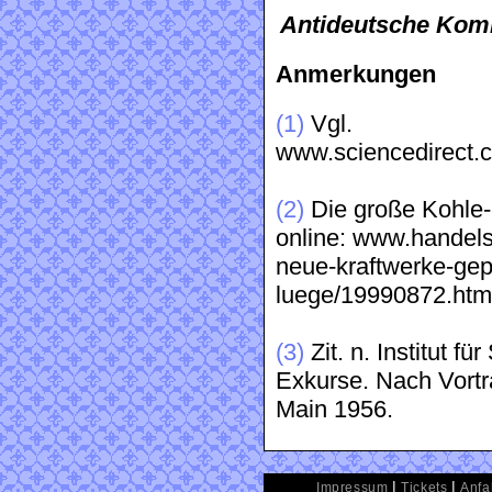
Antideutsche Kom
Anmerkungen
(1)
Vgl.
www.sciencedirect.
(2)
Die große Kohle
online: www.handels
neue-kraftwerke-gep
luege/19990872.htm
(3)
Zit. n. Institut f
Exkurse. Nach Vortr
Main 1956.
|
|
Impressum
Tickets
Anfa