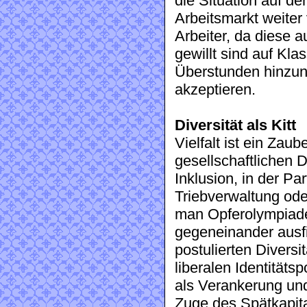
die Situation auf d
Arbeitsmarkt weiter 
Arbeiter, da diese 
gewillt sind auf Kl
Überstunden hinzun
akzeptieren.
Diversität als Kitt
Vielfalt ist ein Zaub
gesellschaftlichen D
Inklusion, in der Par
Triebverwaltung ode
man Opferolympiaden
gegeneinander ausfi
postulierten Diversi
liberalen Identitätspo
als Verankerung und 
Zuge des Spätkapita