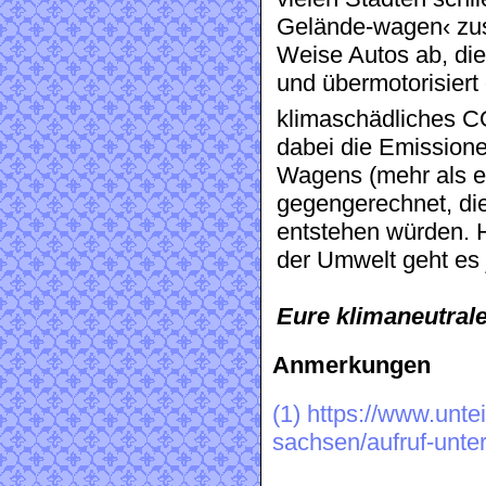
Gelände-wagen‹ zus
Weise Autos ab, di
und übermotorisiert
klimaschädliches C
dabei die Emissione
Wagens (mehr als ei
gegengerechnet, die
entstehen würden. Ho
der Umwelt geht es 
Eure klimaneutral
Anmerkungen
(1)
https://www.untei
sachsen/aufruf-unte