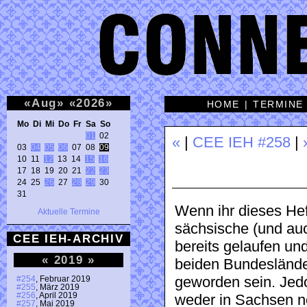
«
Aug
»
«
2026
»
HOME
|
TERMINE
Mo Di Mi Do Fr Sa So 
01
 02 

«
|
CEE IEH #258
|
03 
04
05
06
 07 08 
09
10 11 
12
 13 14 
15
16
17 18 19 20 21 
22
23
24 25 
26
 27 
28
29
 30 

31 
Wenn ihr dieses Heft
Aktuelle Termine
sächsische (und au
CEE IEH-ARCHIV
bereits gelaufen un
«
2019
»
beiden Bundesländer
geworden sein. Jed
#254
, Februar 2019
#255
, März 2019
#256
, April 2019
weder in Sachsen n
#257
, Mai 2019