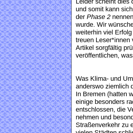
Leider scheint dies 
und somit kann sich
der
Phase 2
nennen 
wurde. Wir wünschen
weiterhin viel Erfol
treuen Leser*innen 
Artikel sorgfältig pr
veröffentlichen, wa
Was Klima- und Umw
anderswo ziemlich
In Bremen (hatten w
einige besonders r
entschlossen, die 
nehmen und besond
Straßenverkehr zu e
vielen Städten schl