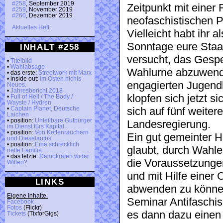
#258
, September 2019
Zeitpunkt mit einer
#259
, November 2019
#260
, Dezember 2019
neofaschistischen P
Aktuelles Heft
Vielleicht habt ihr
Sonntage eure Staats
INHALT #258
versucht, das Gesp
•
Titelbild
•
Wahlabsage
Wahlurne abzuwend
• das erste:
Streetwork mit Marx
• inside out:
Im Osten nichts
engagierten Jugend
Neues.
•
Jahresbericht 2018
klopfen sich jetzt s
•
Full of Hell / The Body /
Wayste / Hydren
sich auf fünf weite
•
Captain Planet, Deutsche
Laichen
• position:
Unteilbare Gutbürger
Landesregierung.
im Dienst fürs Kapital
• position:
Von Kettenrauchern
Ein gut gemeinter H
und Dieselautos
• position:
Eine schrecklich
glaubt, durch Wahle
nette Familie
• das letzte:
Demokraten wider
die Voraussetzungen
Willen?
und mit Hilfe eine
LINKS
abwenden zu können
Eigene Inhalte:
Seminar Antifaschis
Facebook
Fotos
(Flickr)
es dann dazu einen 
Tickets
(TixforGigs)