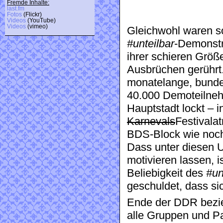
Fremde Inhalte:
last.fm
Fotos
(Flickr)
Videos
(YouTube)
Videos
(vimeo)
Gleichwohl waren so
#unteilbar
-Demonstr
ihrer schieren Größ
Ausbrüchen gerührt
monatelange, bunde
40.000 Demoteilneh
Hauptstadt lockt –
Karnevals
Festivala
BDS-Block wie noch 
Dass unter diesen 
motivieren lassen, is
Beliebigkeit des
#un
geschuldet, dass si
Ende der DDR bezie
alle Gruppen und Pa