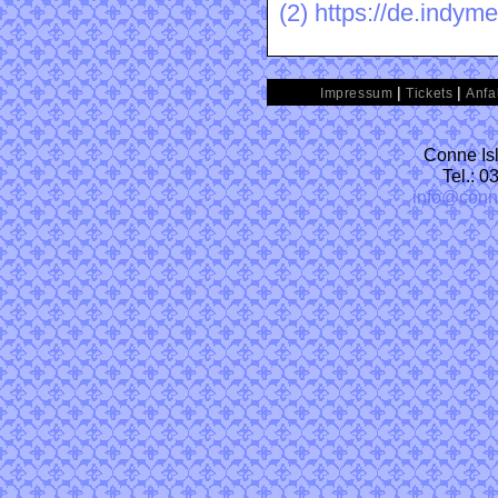
(2)
https://de.indym
|
|
Impressum
Tickets
Anfa
Conne Isl
Tel.: 
info@conn