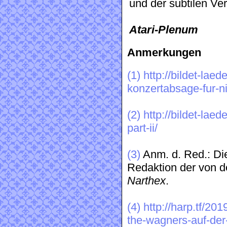
und der subtilen V
Atari-Plenum
Anmerkungen
(1)
http://bildet-lae
konzertabsage-fur-n
(2)
http://bildet-la
part-ii/
(3)
Anm. d. Red.: Die
Redaktion der von 
Narthex
.
(4)
http://harp.tf/20
the-wagners-auf-der