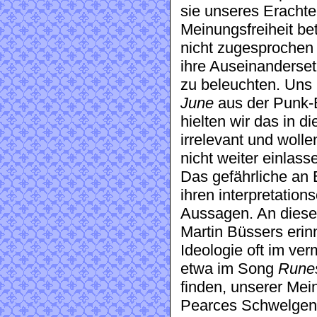
sie unseres Erachten
Meinungsfreiheit be
nicht zugesprochen w
ihre Auseinanderset
zu beleuchten. Uns 
June
aus der Punk
hielten wir das in d
irrelevant und woll
nicht weiter einlass
Das gefährliche an
ihren interpretations
Aussagen. An dieser
Martin Büssers erinn
Ideologie oft im ver
etwa im Song
Rune
finden, unserer Mei
Pearces Schwelgen 