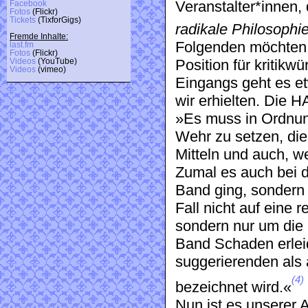
Veranstalter*innen,
Facebook
Fotos
(Flickr)
Tickets
(TixforGigs)
radikale Philosophi
Fremde Inhalte:
Folgenden möchten 
last.fm
Fotos
(Flickr)
Position für kritikwü
Videos
(YouTube)
Videos
(vimeo)
Eingangs geht es e
wir erhielten. Die H
»Es muss in Ordnun
Wehr zu setzen, die
Mitteln und auch, w
Zumal es auch bei d
Band ging, sondern 
Fall nicht auf eine 
sondern nur um die
Band Schaden erleid
suggerierenden als 
(4)
bezeichnet wird.«
Nun ist es unserer 