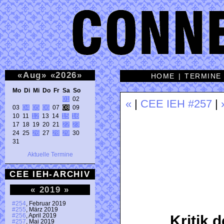
«
Aug
»
«
2026
»
HOME
|
TERMINE
Mo Di Mi Do Fr Sa So 
01
 02 

«
|
CEE IEH #257
|
03 
04
05
06
 07 
08
 09 

10 11 
12
 13 14 
15
16
17 18 19 20 21 
22
23
24 25 
26
 27 
28
29
 30 

31 
Aktuelle Termine
CEE IEH-ARCHIV
«
2019
»
#254
, Februar 2019
#255
, März 2019
#256
, April 2019
Kritik d
#257
, Mai 2019