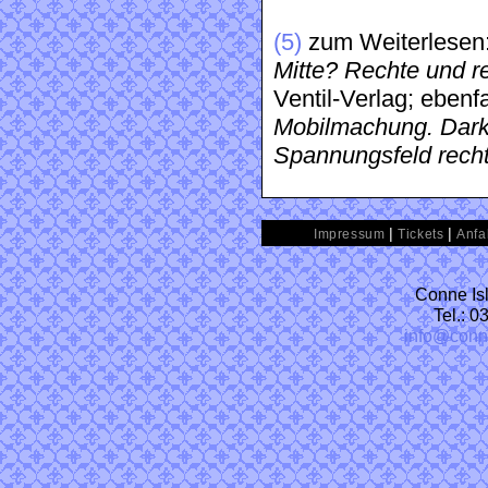
(5)
zum Weiterlesen:
Mitte? Rechte und r
Ventil-Verlag; ebenf
Mobilmachung. Dark-
Spannungsfeld recht
|
|
Impressum
Tickets
Anfa
Conne Isl
Tel.: 
info@conn