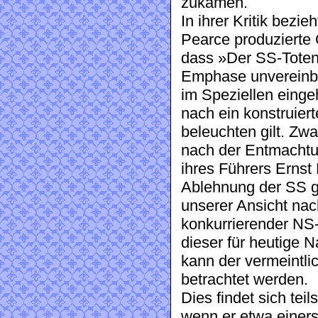
zukamen.
In ihrer Kritik bezi
Pearce produzierte G
dass »Der SS-Totenk
Emphase unvereinbar
im Speziellen einge
nach ein konstruier
beleuchten gilt. Zwa
nach der Entmachtu
ihres Führers Ernst
Ablehnung der SS ge
unserer Ansicht nach
konkurrierender NS-
dieser für heutige N
kann der vermeintli
betrachtet werden.
Dies findet sich tei
wenn er etwa einer