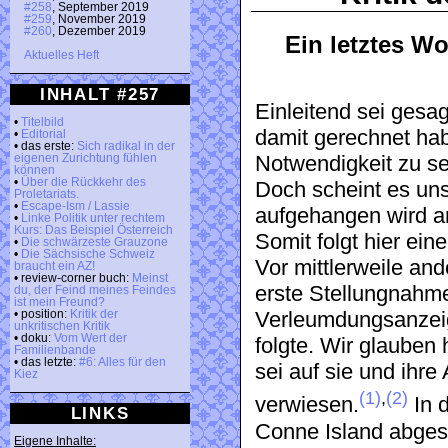
#258
, September 2019
#259
, November 2019
#260
, Dezember 2019
Ein letztes Wo
Aktuelles Heft
INHALT #257
Einleitend sei gesag
•
Titelbild
damit gerechnet hab
•
Editorial
• das erste:
Sich radikal in der
eigenen Zurichtung fühlen
Notwendigkeit zu se
können
•
Über die Rückkehr des
Doch scheint es uns,
Proletariats.
•
Escape-Ism / Lassie
aufgehangen wird a
•
Linke Politik unter rechtem
Kurs: Das Beispiel Österreich
Somit folgt hier ein
•
Die schwärzeste Grauzone
•
Die Sächsische Schweiz
Vor mittlerweile and
braucht ein AZ!
• review-corner buch:
Meinst
erste Stellungnahme
du, der Feind meines Feindes
ist mein Freund?
• position:
Kritik der
Verleumdungsanzei
unkritischen Kritik
• doku:
Vom Wert der
folgte. Wir glauben
Familienbande
• das letzte:
#6: Alles für den
sei auf sie und ihr
Kiez
(1)
,
(2)
verwiesen.
In 
LINKS
Conne Island abgesa
Eigene Inhalte: