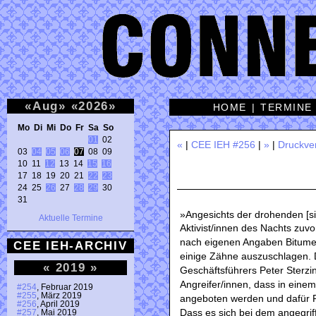
«
Aug
»
«
2026
»
HOME
|
TERMINE
Mo Di Mi Do Fr Sa So 
01
 02 

«
|
CEE IEH #256
|
»
|
Druckve
03 
04
05
06
07
 08 09 

10 11 
12
 13 14 
15
16
17 18 19 20 21 
22
23
24 25 
26
 27 
28
29
 30 

31 
»Angesichts der drohenden [s
Aktuelle Termine
Aktivist/innen des Nachts zu
nach eigenen Angaben Bitumen 
CEE IEH-ARCHIV
einige Zähne auszuschlagen. 
«
2019
»
Geschäftsführers Peter Sterzin
Angreifer/innen, dass in ein
#254
, Februar 2019
#255
, März 2019
angeboten werden und dafür 
#256
, April 2019
Dass es sich bei dem angegrif
#257
, Mai 2019