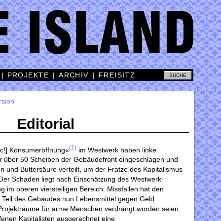
|
PROJEKTE
|
ARCHIV
|
FREISITZ
rsion
Editorial
(1)
ic!] Konsumeröffnung«
im Westwerk haben linke
vor über 50 Scheiben der Gebäudefront eingeschlagen und
und Buttersäure verteilt, um der Fratze des Kapitalismus
Der Schaden liegt nach Einschätzung des Westwerk-
g im oberen vierstelligen Bereich. Missfallen hat den
em Teil des Gebäudes nun Lebensmittel gegen Geld
Projekträume für arme Menschen verdrängt worden seien.
fenen Kapitalisten ausgerechnet eine