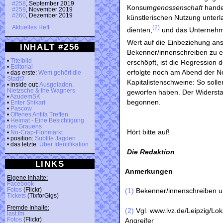
#258
, September 2019
Konsum
genossenschaft
handel
#259
, November 2019
#260
, Dezember 2019
künstlerischen Nutzung unterl
(2)
Aktuelles Heft
dienten,
und das Unternehme
Wert auf die Einbeziehung ans
INHALT #256
Bekenner/innenschreiben zu ent
•
Titelbild
erschöpft, ist die Regression 
•
Editorial
erfolgte noch am Abend der Neu
• das erste:
Wem gehört die
Stadt?
Kapitalistenschweine: So soll
• inside out:
Ausgeladen.
Nietzsche & the Wagners
geworfen haben. Der Widersta
•
AzudemSK
begonnen.
•
Enter Shikari
•
Pascow
•
Offenes Antifa Treffen
•
Heimat - Eine Besichtigung
des Grauens
Hört bitte auf!
•
No-Crap-Flohmarkt
• position:
Subtile Jagden
• das letzte:
Über Identifikation
Die Redaktion
LINKS
Anmerkungen
Eigene Inhalte:
Facebook
Fotos
(Flickr)
(1)
Bekenner/innenschreiben u
Tickets
(TixforGigs)
Fremde Inhalte:
(2)
Vgl. www.lvz.de/Leipzig/Lo
last.fm
Fotos
(Flickr)
Angreifer