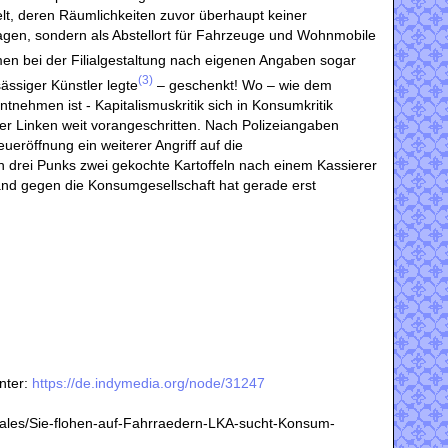
t, deren Räumlichkeiten zuvor überhaupt keiner
agen, sondern als Abstellort für Fahrzeuge und Wohnmobile
n bei der Filialgestaltung nach eigenen Angaben sogar
(3)
ässiger Künstler legte
– geschenkt! Wo – wie dem
nehmen ist - Kapitalismuskritik sich in Konsumkritik
der Linken weit vorangeschritten. Nach Polizeiangaben
eröffnung ein weiterer Angriff auf die
en drei Punks zwei gekochte Kartoffeln nach einem Kassierer
nd gegen die Konsumgesellschaft hat gerade erst
nter:
https://de.indymedia.org/node/31247
kales/Sie-flohen-auf-Fahrraedern-LKA-sucht-Konsum-