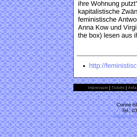
ihre Wohnung putzt
kapitalistische Zw
feministische Antwo
Anna Kow und Virgi
the box) lesen aus 
http://feministi
|
|
Impressum
Tickets
Anfa
Conne Isl
Tel.: 
info@conn