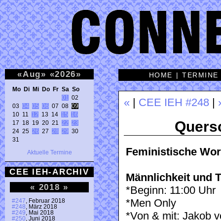
«
Aug
»
«
2026
»
HOME
|
TERMINE
Mo Di Mi Do Fr Sa So 
01
 02 

«
|
CEE IEH #248
|
03 
04
05
06
 07 08 
09
10 11 
12
 13 14 
15
16
Quersc
17 18 19 20 21 
22
23
24 25 
26
 27 
28
29
 30 

31 
Feministische Wor
Aktuelle Termine
CEE IEH-ARCHIV
Männlichkeit und T
«
2018
»
*Beginn: 11:00 Uhr
*Men Only
#247
, Februar 2018
#248
, März 2018
#249
, Mai 2018
*Von & mit: Jakob 
#250
, Juni 2018