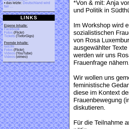
*Von & mit: Anja vom
• das letzte:
Deutschland wird
fair …
und Politik in Südth
LINKS
Im Workshop wird e
Eigene Inhalte:
Facebook
sozialistischen Fr
Fotos
(Flickr)
Tickets
(TixforGigs)
von Rosa Luxembur
Fremde Inhalte:
ausgewählter Texte
last.fm
Fotos
(Flickr)
Videos
(YouTube)
werden wir uns Ros
Videos
(vimeo)
Frauenfrage nähern
Wir wollen uns geme
feministische Gedan
diese im Kontext de
Frauenbewegung (ins
diskutieren.
Für die Teilnahme 