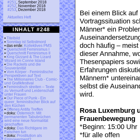
#251
, September 2018
#252
, November 2018
#253
, Dezember 2018
Bei einem Blick auf
Aktuelles Heft
Vortragssituation sc
Männer* ein Problem
INHALT #248
Auseinandersetzung
•
Titelbild
•
Sonntag ist Selbstmord
doch häufig – meist
• das erste:
Kollektives PMS
•
Querschnitt Feminismus I
dieser Annahme, wo
•
Querschnitt Feminismus II
•
King Gizzard & The Lizard
Thesenpapiers sowi
Wizard im Conne Island
•
Die Rackets und die
Erfahrungen diskut
Souveränität
•
Vom Körper - Feministische
Perspektiven auf Text
Männern* untereina
•
The Millionaires Club - Comic-
und Grafikfestival
selbst die Auseinan
•
Feministisch streiten – Texte
zu Vernunft und Leidenschaft
wird.
unter Frauen
•
Our Piece of Punk - Ein
queer_feministischer Blick auf
den Kuchen
Rosa Luxemburg un
•
Offenes Antifa Treffen
• doku:
Österreich: Mit
Frauenbewegung
permanenten Tabubrüchen
wird eine neue Normalität
geschaffen
*Beginn: 15:00 Uhr
• doku:
Das Richtigere im
Falschen tun
*für alle offen
• doku:
Prostitution als
Empowerment?