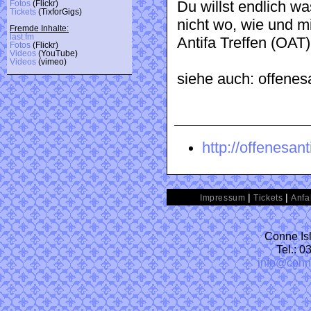
Du willst endlich w
Fotos
(Flickr)
Tickets
(TixforGigs)
nicht wo, wie und
Fremde Inhalte:
last.fm
Antifa Treffen (OAT)
Fotos
(Flickr)
Videos
(YouTube)
Videos
(vimeo)
siehe auch: offenesa
http://offenesant
|
|
Impressum
Tickets
Anfa
Conne Isl
Tel.: 
info@conn