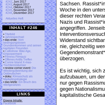
#242
, Juni 2017
Sachsen. Rassist*i
#243
, August 2017
#244
, Oktober 2017
Woche in den unter
#245
, November 2017
#246
, Dezember 2017
dieser rechten Ver
Aktuelles Heft
Nazis und Rassist*
angegriffen. Jensei
INHALT #246
Interventionsversu
•
Titelbild
•
Jahreswechsel
Widerstand sichtbar
• das erste:
Vom
bedingungslosen
nie, gleichzeitig we
Grundeinkommen und seinen
kapitalen Freunden
Gegendemonstrant*i
•
Caféshow: Bike Age,
Empowerment
•
Filmriss Filmquiz
überzogen.
•
Offenes Antifa Treffen
•
Conne Island X-mas-
Tischtennisturnier
• review-corner event:
Die
Es ist wichtig, sich
Wiedergutwerdung der
Ostdeutschen
aufzubauen, um den 
• doku:
Klimaschutz als
Marketingstrategie
nur gegen Rassism
• das letzte:
Ein Bruch des
Wertgesetzes
gegen Nationalismu
LINKS
kapitalistische Ges
Eigene Inhalte:
Facebook