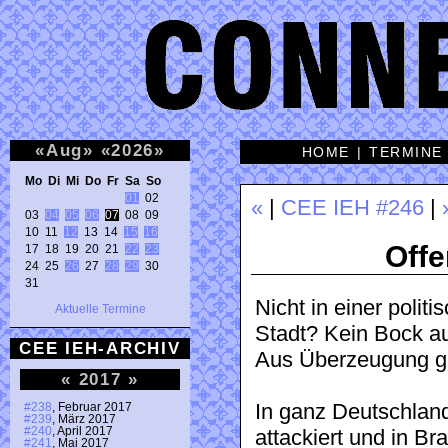
«
Aug
»
«
2026
»
HOME
|
TERMINE
Mo Di Mi Do Fr Sa So 
01
 02 

«
|
CEE IEH #246
|
03 
04
05
06
07
 08 09 

10 11 
12
 13 14 
15
16
Offe
17 18 19 20 21 
22
23
24 25 
26
 27 
28
29
 30 

31 
Nicht in einer polit
Aktuelle Termine
Stadt? Kein Bock a
CEE IEH-ARCHIV
Aus Überzeugung g
«
2017
»
In ganz Deutschland
#238
, Februar 2017
#239
, März 2017
#240
, April 2017
attackiert und in Br
#241
, Mai 2017