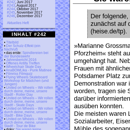
#242
, Juni 2017
#243
, August 2017
#244
, Oktober 2017
#245
, November 2017
Der folgende,
#246
, Dezember 2017
zunächst auf d
Aktuelles Heft
(heise.de/tp).
INHALT #242
•
Titelbild
»Marianne Grossma
•
Der Schulz-Effekt (ein
Nachruf)
Pforzheim« steht au
• das erste:
Spindlereien bei
der Bundeswehr
umgehängt hat. Neb
•
Jahresbericht 2016
•
Offenes Antifa Treffen
Frauen mit ähnliche
•
Wheelchair Skate Day
•
AnaBOWLika - Punk Matinee
•
Filmriss Filmquiz
Potsdamer Platz zu
•
Flying Wheels Skateboard
Workshop für Mädchen (und
Demonstration war 
Jungen)
•
United on Wheels – Wir rollen
worden, tragen sie 
durch deine, meine, unsere
Stadt! - Roller Day
darüber informierten
•
United on Wheels – Wir rollen
durch deine, meine, unsere
ausüben konnten.
Stadt! - Skate Days
•
United on Wheels – Wir rollen
Die meisten waren L
durch deine, meine, unsere
Stadt! - Bike Days
•
United on Wheels – Wir rollen
Sozialarbeiter, Eise
durch deine, meine, unsere
Stadt! - Tour de Bike
Mühle des sogenann
• doku:
Sie waren keine