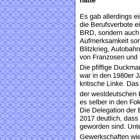
hatte
Es gab allerdings e
die Berufsverbote e
BRD, sondern auch 
Aufmerksamkeit sor
Blitzkrieg, Autobah
von Franzosen und B
Die pfiffige Duckma
war in den 1980er J
kritische Linke. Das
der westdeutschen B
es selber in den Fo
Die Delegation der 
2017 deutlich, das
geworden sind. Unt
Gewerkschaften wi