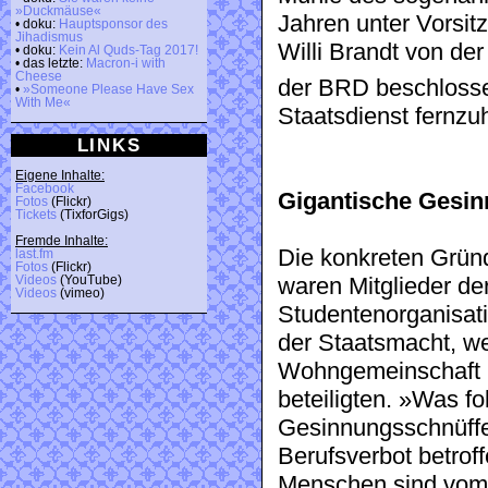
»Duckmäuse«
Jahren unter Vorsi
• doku:
Hauptsponsor des
Jihadismus
Willi Brandt von der
• doku:
Kein Al Quds-Tag 2017!
• das letzte:
Macron-i with
Cheese
der BRD beschloss
•
»Someone Please Have Sex
With Me«
Staatsdienst fernzu
LINKS
Eigene Inhalte:
Facebook
Gigantische Gesin
Fotos
(Flickr)
Tickets
(TixforGigs)
Fremde Inhalte:
Die konkreten Grün
last.fm
Fotos
(Flickr)
Videos
(YouTube)
waren Mitglieder de
Videos
(vimeo)
Studentenorganisati
der Staatsmacht, wei
Wohngemeinschaft l
beteiligten. »Was fo
Gesinnungsschnüffel
Berufsverbot betroff
Menschen sind vom 