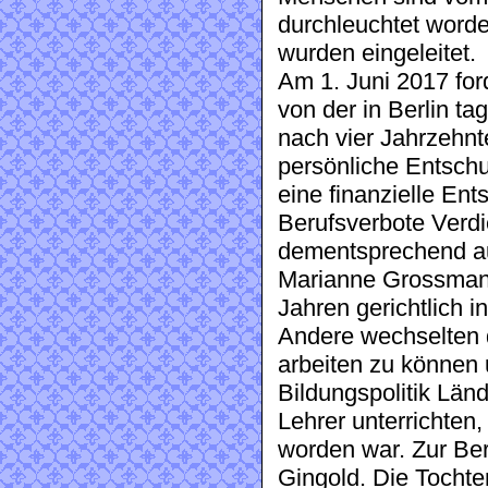
durchleuchtet word
wurden eingeleitet.
Am 1. Juni 2017 for
von der in Berlin t
nach vier Jahrzehnte
persönliche Entschu
eine finanzielle Ent
Berufsverbote Verd
dementsprechend auc
Marianne Grossmann
Jahren gerichtlich i
Andere wechselten 
arbeiten zu können 
Bildungspolitik Län
Lehrer unterrichten
worden war. Zur Ber
Gingold. Die Tochte