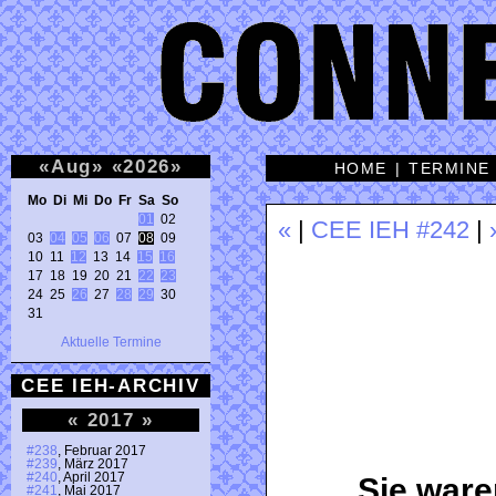
«
Aug
»
«
2026
»
HOME
|
TERMINE
Mo Di Mi Do Fr Sa So 
01
 02 

«
|
CEE IEH #242
|
03 
04
05
06
 07 
08
 09 

10 11 
12
 13 14 
15
16
17 18 19 20 21 
22
23
24 25 
26
 27 
28
29
 30 

31 
Aktuelle Termine
CEE IEH-ARCHIV
«
2017
»
#238
, Februar 2017
#239
, März 2017
#240
, April 2017
Sie war
#241
, Mai 2017