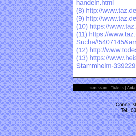
handeln.html
(8)
http://www.taz.d
(9)
http://www.taz.d
(10)
https://www.ta
(11)
https://www.taz.
Suche/!5407145&a
(12)
http://www.tod
(13)
https://www.hei
Stammheim-3392291
|
|
Impressum
Tickets
Anfa
Conne Isl
Tel.: 
info@conn