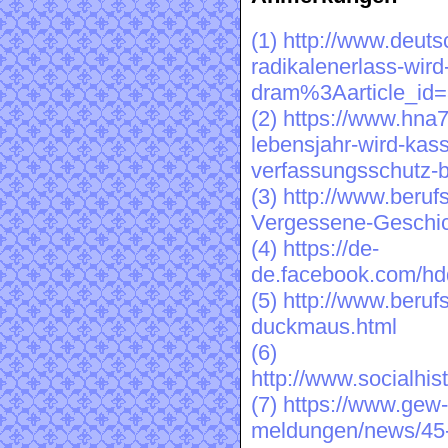
(1)
http://www.deuts
radikalenerlass-wir
dram%3Aarticle_id
(2)
https://www.hna7
lebensjahr-wird-kass
verfassungsschutz-b
(3)
http://www.beruf
Vergessene-Geschic
(4)
https://de-
de.facebook.com/h
(5)
http://www.berufs
duckmaus.html
(6)
http://www.socialhist
(7)
https://www.gew-
meldungen/news/45-j