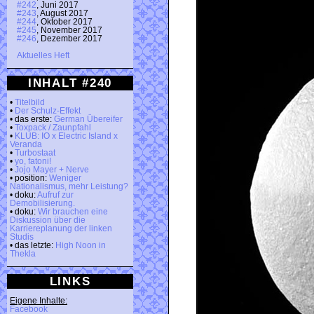
#242
, Juni 2017
#243
, August 2017
#244
, Oktober 2017
#245
, November 2017
#246
, Dezember 2017
Aktuelles Heft
INHALT #240
•
Titelbild
•
Der Schulz-Effekt
• das erste:
German Übereifer
•
Toxpack / Zaunpfahl
•
KLUB: IO x Electric Island x
Veranda
•
Turbostaat
•
yo, fatoni!
•
Jojo Mayer + Nerve
• position:
Weniger
Nationalismus, mehr Leistung?
• doku:
Aufruf zur
Demobilisierung.
• doku:
Wir brauchen eine
Diskussion über die
Karriereplanung der linken
Studis
• das letzte:
High Noon in
Thekla
LINKS
Eigene Inhalte:
Facebook