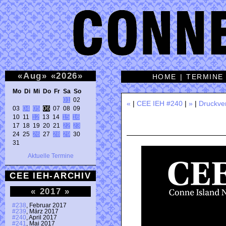
«
Aug
»
«
2026
»
HOME
|
TERMINE
Mo Di Mi Do Fr Sa So 
01
 02 

«
|
CEE IEH #240
|
»
|
Druckve
03 
04
05
06
 07 08 09 

10 11 
12
 13 14 
15
16
17 18 19 20 21 
22
23
24 25 
26
 27 
28
29
 30 

31 
Aktuelle Termine
CEE IEH-ARCHIV
«
2017
»
#238
, Februar 2017
#239
, März 2017
#240
, April 2017
#241
, Mai 2017