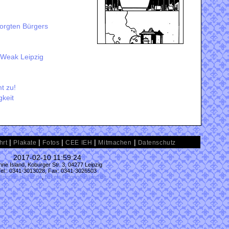
orgten Bürgers
 Weak Leipzig
t zu!
gkeit
|
|
|
|
|
hrt
Plakate
Fotos
CEE IEH
Mitmachen
Datenschutz
2017-02-10 11:59:24
ne Island, Koburger Str. 3, 04277 Leipzig
Tel.: 0341-3013028, Fax: 0341-3026503
@conne-island.de
,
tickets@conne-island.de