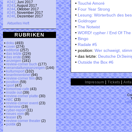
#242
, Juni 2017
•
Touché Amoré
#243
, August 2017
•
Four Year Strong
#244
, Oktober 2017
#245
, November 2017
•
Lesung: Wörterbuch des bes
#246
, Dezember 2017
•
Goldroger
Aktuelles Heft
•
The Notwist
•
WORD! cypher / End Of The
RUBRIKEN
•
Bingo
•
doku
(493)
•
Radale #5
•
cover
(274)
• position:
Wer schweigt, stimm
•
editorial
(257)
•
das letzte
(224)
• das letzte:
Deutsche Dr3ieini
•
das erste
(199)
•
anzeigen
(181)
•
Outside the Box #6
•
review-corner buch
(177)
•
veranstaltungsanzeigen
(144)
•
kulturreport
(102)
•
leserInnenbrief
(94)
•
review-corner film
(82)
|
|
•
position
(59)
Impressum
Tickets
Anfa
•
sport
(47)
•
tomorrow-cafe
(43)
•
inside out
(39)
Con
•
review-corner platte
(30)
•
ABC
(23)
info
•
review-corner event
(23)
•
interview
(19)
•
cyber-report
(11)
•
neues vom
(8)
•
teaser
(7)
•
review-corner theater
(2)
•
politik
(2)