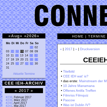
«
Aug
»
«
2026
»
HOME
|
TERMINE
Mo Di Mi Do Fr Sa So 
01
 02 

«
|
2017
|
»
|
Druckversion
03 
04
05
06
 07 08 09 

10 11 
12
 13 14 
15
16
CEEIEH
17 18 19 20 21 
22
23
24 25 
26
 27 
28
29
 30 

31 
•
Titelbild
Aktuelle Termine
•
CEE IEH wat' is?
• das erste:
Mainstream der M
CEE IEH-ARCHIV
•
10 Jahre Manamana
«
2017
»
•
Offenes Antifa Treffen
•
Filmriss Filmquiz
#238
, Februar 2017
•
Pascow
#239
, März 2017
#240
, April 2017
•
Was ist Dublin IV?
#241
, Mai 2017