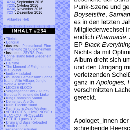
#234
, September 2016
Punk-Szene und ge
#235
, Oktober 2016
#236
, November 2016
#237
, Dezember 2016
Boysetsfire
,
Samia
Aktuelles Heft
es in den letzten J
Mitgliederwechsel i
INHALT #234
endlich
Pharmacie
.
•
Titelbild
•
Editorial
EP
Black Everythi
• das erste:
Postnational. Eine
Anmerkung zu Gutgemeintem
Nichts da mit Optim
• inside out:
25YRS: Das
Conne Island feiert wieder ein
Album dreht sich um
Jubiläum
•
Halftime
und den Umgang mi
•
The Moment of Enlightenment
is a Sound
verletzenden Scheiß
•
Ignite + Isolated
•
85 Jahre Gemeinsam: Conne
ganz in
Apologies, 
Island, Altin Village, Jungle
World & Testcard
•
MOOSE BLOOD
verschmitzten Läche
•
Vergangenheit als Zukunft?
Europas Krise und die Linke
gereckt.
•
King Champion Sound
•
Demented Are Go
•
Klub: Electric Island
•
Karl Blau & Dead Western
•
APOLOGIES, I HAVE NONE +
BLACKOUT PROBLEMS
•
CEE IEH goes B12
Apologet_innen der 
•
Drum and Bass Reloaded
•
Youth Code &
schreibende Heersc
Trepaneringsritualen