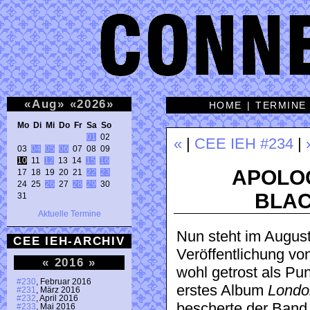
«
Aug
»
«
2026
»
HOME
|
TERMINE
Mo Di Mi Do Fr Sa So 
01
 02 

«
|
CEE IEH #234
|
03 
04
05
06
10
 11 
12
 13 14 
15
16
APOLOG
17 18 19 20 21 
22
23
24 25 
26
 27 
28
29
 30 

BLA
31 
Aktuelle Termine
Nun steht im August
CEE IEH-ARCHIV
Veröffentlichung vo
«
2016
»
wohl getrost als Pu
#230
, Februar 2016
erstes Album
Londo
#231
, März 2016
#232
, April 2016
bescherte der Band 
#233
, Mai 2016