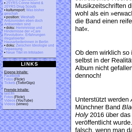
•
25YRS Conne Island &
Musikzeitschriften
20YRS Drug Scouts
• kulturreport:
Was bisher
wohl als ein »erwa
geschah
• position:
Weshalb
die Band einen reif
Antizionisten eben doch
Antisemiten sind
hat«.
• doku:
Hemmnisse und
Hindernisse der »Care
Revolution«. Erfahrungen
illegalisierter
Hausarbeiterinnen in Berlin
• doku:
Zwischen Ideologie und
Anpassung.
Ob dem wirklich so 
•
Neue Titel im Infoladen
selbst in der Reali
LINKS
Album nicht gefallen
Eigene Inhalte:
dennoch!
Facebook
Fotos
(Flickr)
Tickets
(TixforGigs)
Fremde Inhalte:
last.fm
Fotos
(Flickr)
Unterstützt werden
Videos
(YouTube)
Videos
(vimeo)
Münchner Band
Bla
Holy
2016 über das 
veröffentlicht wurde
falsch, wenn man da