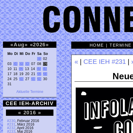
«
Aug
»
«
2026
»
HOME
|
TERMINE
Mo Di Mi Do Fr Sa So 
01
 02 

«
|
CEE IEH #231
|
03 
04
05
06
 07 08 
09
10 11 
12
 13 14 
15
16
Neue
17 18 19 20 21 
22
23
24 25 
26
 27 
28
29
 30 

31 
Aktuelle Termine
CEE IEH-ARCHIV
«
2016
»
#230
, Februar 2016
#231
, März 2016
#232
, April 2016
#233
, Mai 2016