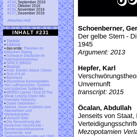
#234
, September 2016
#235
, Oktober 2016
#236
, November 2016
#237
, Dezember 2016
Aktuelles Heft
Schoenberner, Ger
INHALT #231
Der gelbe Stern - D
•
Titelbild
1945
•
Editorial
• das erste:
Theorien im
Argument: 2013
kritischen Dialog
•
Schwarze Deutsche im
Nationalsozialismus
•
SPACE BINGO
Hepfer, Karl
•
Madball
•
Klub: Electric Island / Dixon
•
Sick of it all
Verschwörungstheori
•
Baroness
•
Wurzellose Kosmopoliten.
Unvernunft
Von Luftmenschen, Golems
und jüdischer Subkultur.
transcript: 2015
•
WORD! cypher / End Of The
Weak Leipzig (Open-Mic-
Freestyle-Session).
•
Dabei Geblieben –
Öcalan, Abdullah
Aktivist_innen erzählen vom
Älterwerden und
Jenseits von Staat,
Weiterkämpfen
•
Vorsicht Volk!
•
Die Neuordnung der
Verteidigungsschrif
deutschen Geschichte –
Bundesrepublikanische
Mezopotamien Verl
Geschichts- und
Gedenkstättenpolitik seit 1990