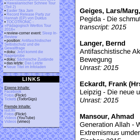
•
Hawaiianischer Schnee Tour
(Teil 2)
Geiges, Lars/Marg,
•
Easter Ska Jam
•
Record Release Party zur
Pegida - Die schmutz
Hannah (EP) von Duktus
•
TOCOTRONIC -
transcript: 2015
»Pädagogisch Wertlos Tour
2016«
• review-corner event:
Sleep In-
Review
• position:
Antifaschistischer
Langer, Bernd
Selbstschutz und die
Gewaltfrage
Antifaschistische Ak
• doku:
Jetzt kommt die
Nagelprobe
Bewegung
• doku:
Sächsische Zustände
• das letzte:
Das Letzte
Unrast: 2015
•
Neue Titel im Infoladen
LINKS
Eckardt, Frank (Hr
Eigene Inhalte:
Leipzig - Die neue 
Facebook
Fotos
(Flickr)
Unrast: 2015
Tickets
(TixforGigs)
Fremde Inhalte:
last.fm
Fotos
(Flickr)
Mansour, Ahmad
Videos
(YouTube)
Videos
(vimeo)
Generation Allah - 
Extremismus umde