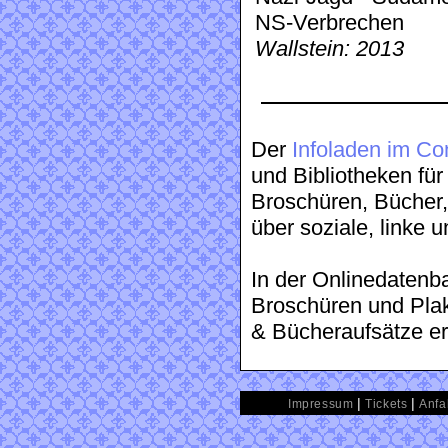
NS-Verbrechen
Wallstein: 2013
Der
Infoladen im Co
und Bibliotheken fü
Broschüren, Bücher, 
über soziale, linke 
In der Onlinedaten
Broschüren und Plaka
& Bücheraufsätze er
|
|
Impressum
Tickets
Anfa