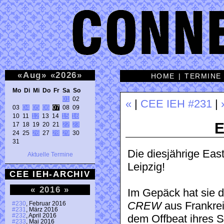
«
Aug
»
«
2026
»
HOME
|
TERMINE
Mo Di Mi Do Fr Sa So 
01
 02 

«
|
CEE IEH #231
|
03 
04
05
06
07
 08 09 

10 11 
12
 13 14 
15
16
E
17 18 19 20 21 
22
23
24 25 
26
 27 
28
29
 30 

31 
Die diesjährige Eas
Aktuelle Termine
Leipzig!
CEE IEH-ARCHIV
«
2016
»
Im Gepäck hat sie 
CREW
aus Frankrei
#230
, Februar 2016
#231
, März 2016
#232
, April 2016
dem Offbeat ihres 
#233
, Mai 2016