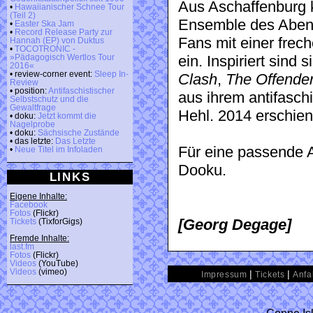
Aus Aschaffenburg 
•
Hawaiianischer Schnee Tour
(Teil 2)
Ensemble des Abend
•
Easter Ska Jam
•
Record Release Party zur
Fans mit einer fre
Hannah (EP) von Duktus
•
TOCOTRONIC -
ein. Inspiriert sind
»Pädagogisch Wertlos Tour
2016«
• review-corner event:
Sleep In-
Clash
,
The Offende
Review
• position:
Antifaschistischer
aus ihrem antifasch
Selbstschutz und die
Gewaltfrage
Hehl. 2014 erschie
• doku:
Jetzt kommt die
Nagelprobe
• doku:
Sächsische Zustände
• das letzte:
Das Letzte
Für eine passende A
•
Neue Titel im Infoladen
Dooku.
LINKS
Eigene Inhalte:
Facebook
Fotos
(Flickr)
[Georg Degage]
Tickets
(TixforGigs)
Fremde Inhalte:
last.fm
Fotos
(Flickr)
Videos
(YouTube)
Videos
(vimeo)
|
|
Impressum
Tickets
Anfa
Conne Isl