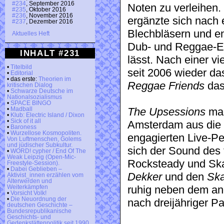
#234
, September 2016
Noten zu verleihen.
#235
, Oktober 2016
#236
, November 2016
ergänzte sich nach 
#237
, Dezember 2016
Blechbläsern und en
Aktuelles Heft
Dub- und Reggae-Ei
INHALT #231
lässt. Nach einer v
•
Titelbild
seit 2006 wieder da
•
Editorial
• das erste:
Theorien im
Reggae Friends
das
kritischen Dialog
•
Schwarze Deutsche im
Nationalsozialismus
•
SPACE BINGO
The Upsessions
mac
•
Madball
•
Klub: Electric Island / Dixon
•
Sick of it all
Amsterdam aus die 
•
Baroness
•
Wurzellose Kosmopoliten.
engagierten Live-Pe
Von Luftmenschen, Golems
und jüdischer Subkultur.
sich der Sound des
•
WORD! cypher / End Of The
Weak Leipzig (Open-Mic-
Rocksteady und Ska
Freestyle-Session).
•
Dabei Geblieben –
Dekker
und den
Ska
Aktivist_innen erzählen vom
Älterwerden und
ruhig neben dem and
Weiterkämpfen
•
Vorsicht Volk!
•
Die Neuordnung der
nach dreijähriger P
deutschen Geschichte –
Bundesrepublikanische
Geschichts- und
Gedenkstättenpolitik seit 1990