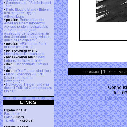
•
Sondaschule - "Schön Kaputt
Tour"
•
Klub: Electric Island / Efdemin
b2b Margaret Dygas
AllNightLong
• position:
Bericht über die
Arbeit an einem Infoheft für
Asylsuchende in Leipzig, bis
zur Verhinderung der
Auslegung der Broschüren in
den Unterkünften angewiesen
durch das Sozialamt.
• position:
»Für immer Punk
möchte ich sein...«
• review-corner event:
Identitätsziel Deutschland
• review-corner buch:
Mehr
Lebensdienlichkeit, bitte!
• doku:
Der schmale Grat der
Hilfe
|
|
• doku:
»Die Fronten sind klar«
Impressum
Tickets
Anfa
•
Marx Expedition 2015/16:
Krisen und soziale
Bewegungen
•
Hollywood, Helden und was
Conne Isl
das mit Political Correctness zu
tun hat
Tel.: 
info@conn
LINKS
Eigene Inhalte:
Facebook
Fotos
(Flickr)
Tickets
(TixforGigs)