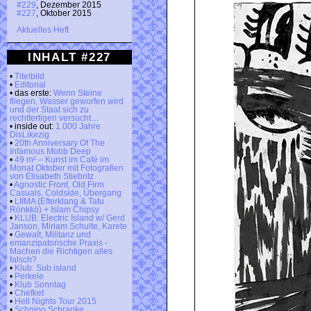
#229
, Dezember 2015
#227
, Oktober 2015
Aktuelles Heft
INHALT #227
•
Titelbild
•
Editorial
• das erste:
Wenn Steine
fliegen, Wasser geworfen wird
und der Staat sich zu
rechtfertigen versucht…
• inside out:
1.000 Jahre
DisLikezig
•
20th Anniversary Of The
Infamous Mobb Deep
•
49 m² – Kunst im Café im
Monat Oktober mit Fotografien
von Elisabeth Stiebritz
•
Agnostic Front, Old Firm
Casuals, Coldside, Übergang
•
LIIMA (Efterklang & Tatu
Rönkkö) + Islam Chipsy
•
KLUB: Electric Island w/ Gerd
Janson, Miriam Schulte, Karete
•
Gewalt, Militanz und
emanzipatorische Praxis -
Machen die Richtigen alles
falsch?
•
Klub: Sub.island
•
Perkele
•
Klub Sonntag
•
Chefket
•
Hell Nights Tour 2015
•
Schnipo Schranke