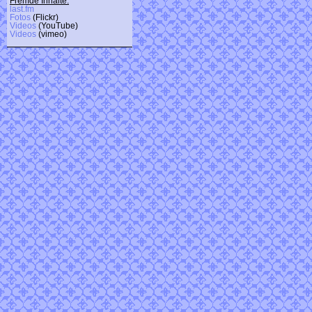
Fremde Inhalte:
last.fm
Fotos
(Flickr)
Videos
(YouTube)
Videos
(vimeo)