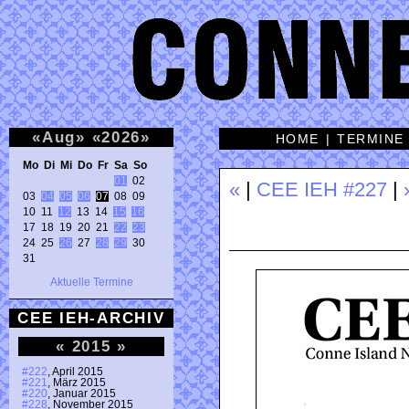
«
Aug
»
«
2026
»
HOME
|
TERMINE
Mo Di Mi Do Fr Sa So 
01
 02 

«
|
CEE IEH #227
|
03 
04
05
06
07
 08 09 

10 11 
12
 13 14 
15
16
17 18 19 20 21 
22
23
24 25 
26
 27 
28
29
 30 

31 
Aktuelle Termine
CEE IEH-ARCHIV
«
2015
»
#222
, April 2015
#221
, März 2015
#220
, Januar 2015
#228
, November 2015