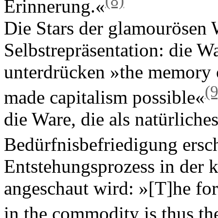
(8)
Erinnerung.«
Die Stars der glamourösen W
Selbstrepräsentation: die War
unterdrücken »the memory of
(9
made capitalism possible«
die Ware, die als natürlich
Bedürfnisbefriedigung ersc
Entstehungsprozess in der k
angeschaut wird: »[T]he forg
in the commodity is thus the 