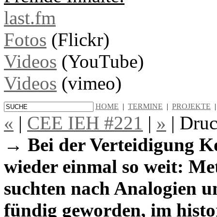
last.fm
Fotos
(Flickr)
Videos
(YouTube)
Videos
(vimeo)
HOME
|
TERMINE
|
PROJEKTE
«
|
CEE IEH #221
|
»
|
Druc
→ Bei der Verteidigung K
wieder einmal so weit: Me
suchten nach Analogien un
fündig geworden, im hist