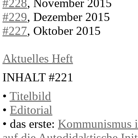
#228
, November 2015
#229
, Dezember 2015
#227
, Oktober 2015
Aktuelles Heft
INHALT #221
•
Titelbild
•
Editorial
• das erste:
Kommunismus is
auf die Autodidaktische Init