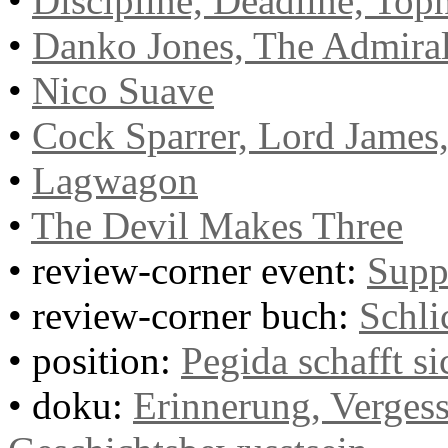
•
Discipline, Deadline, Top
•
Danko Jones, The Admiral
•
Nico Suave
•
Cock Sparrer, Lord James,
•
Lagwagon
•
The Devil Makes Three
• review-corner event:
Suppo
• review-corner buch:
Schli
• position:
Pegida schafft si
• doku:
Erinnerung, Vergess