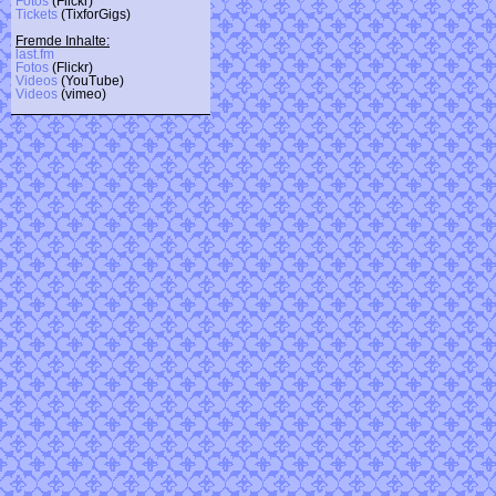
Fotos
(Flickr)
Tickets
(TixforGigs)
Fremde Inhalte:
last.fm
Fotos
(Flickr)
Videos
(YouTube)
Videos
(vimeo)