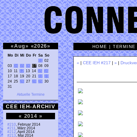
«
Aug
»
«
2026
»
HOME
|
TERMINE
Mo Di Mi Do Fr Sa So 
01
 02 

«
|
CEE IEH #217
|
»
|
Druckve
03 
04
05
06
07
 08 09 

10 11 
12
 13 14 
15
16
17 18 19 20 21 
22
23
24 25 
26
 27 
28
29
 30 

31 
Aktuelle Termine
CEE IEH-ARCHIV
«
2014
»
#210
, Februar 2014
#211
, März 2014
#212
, April 2014
#213
, Mai 2014