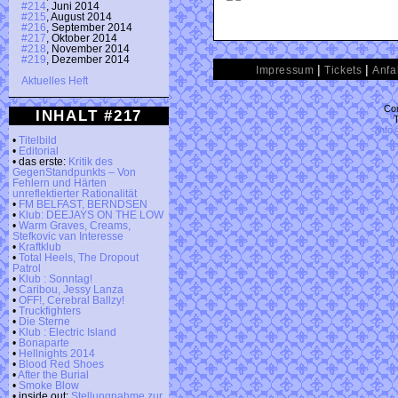
#214
, Juni 2014
#215
, August 2014
#216
, September 2014
#217
, Oktober 2014
#218
, November 2014
#219
, Dezember 2014
|
|
Impressum
Tickets
Anfa
Aktuelles Heft
Con
INHALT #217
info
•
Titelbild
•
Editorial
• das erste:
Kritik des
GegenStandpunkts – Von
Fehlern und Härten
unreflektierter Rationalität
•
FM BELFAST, BERNDSEN
•
Klub: DEEJAYS ON THE LOW
•
Warm Graves, Creams,
Stefkovic van Interesse
•
Kraftklub
•
Total Heels, The Dropout
Patrol
•
Klub : Sonntag!
•
Caribou, Jessy Lanza
•
OFF!, Cerebral Ballzy!
•
Truckfighters
•
Die Sterne
•
Klub : Electric Island
•
Bonaparte
•
Hellnights 2014
•
Blood Red Shoes
•
After the Burial
•
Smoke Blow
• inside out:
Stellungnahme zur