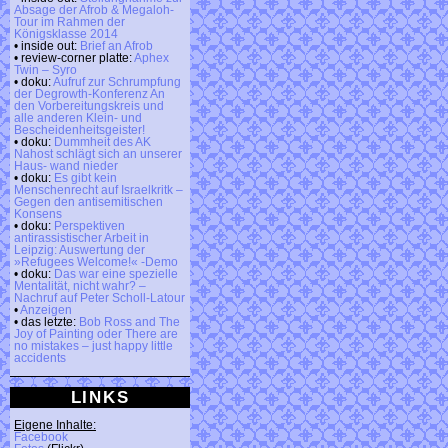
Absage der Afrob & Megaloh-
Tour im Rahmen der
Königsklasse 2014
• inside out:
Brief an Afrob
• review-corner platte:
Aphex
Twin – Syro
• doku:
Aufruf zur Schrumpfung
der Degrowth-Konferenz An
den Vorbereitungskreis und
alle anderen Klein- und
Bescheidenheitsgeister!
• doku:
Dummheit des AK
Nahost schlägt sich an unserer
Haus- wand nieder
• doku:
Es gibt kein
Menschenrecht auf Israelkritk –
Gegen den antisemitischen
Konsens
• doku:
Perspektiven
antirassistischer Arbeit in
Leipzig: Auswertung der
»Refugees Welcome!« -Demo
• doku:
Das war eine spezielle
Mentalität, nicht wahr? –
Nachruf auf Peter Scholl-Latour
•
Anzeigen
• das letzte:
Bob Ross and The
Joy of Painting oder There are
no mistakes – just happy little
accidents
LINKS
Eigene Inhalte:
Facebook