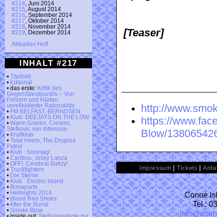
#214
, Juni 2014
#215
, August 2014
#216
, September 2014
#217
, Oktober 2014
#218
, November 2014
[Teaser]
#219
, Dezember 2014
Aktuelles Heft
INHALT #217
•
Titelbild
•
Editorial
• das erste:
Kritik des
GegenStandpunkts – Von
Fehlern und Härten
http://www.smok
unreflektierter Rationalität
•
FM BELFAST, BERNDSEN
•
Klub: DEEJAYS ON THE LOW
https://www.fa
•
Warm Graves, Creams,
Stefkovic van Interesse
Blow/13806542
•
Kraftklub
•
Total Heels, The Dropout
Patrol
•
Klub : Sonntag!
•
Caribou, Jessy Lanza
•
OFF!, Cerebral Ballzy!
|
|
Impressum
Tickets
Anfa
•
Truckfighters
•
Die Sterne
•
Klub : Electric Island
•
Bonaparte
•
Hellnights 2014
Conne Isl
•
Blood Red Shoes
Tel.: 
•
After the Burial
•
Smoke Blow
info@conn
• inside out:
Stellungnahme zur