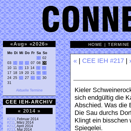
«
Aug
»
«
2026
»
HOME
|
TERMINE
Mo Di Mi Do Fr Sa So 
01
 02 

«
|
CEE IEH #217
|
03 
04
05
06
 07 08 
09
10 11 
12
 13 14 
15
16
17 18 19 20 21 
22
23
24 25 
26
 27 
28
29
 30 

31 
Kieler Schweinerock
Aktuelle Termine
sich endgültig die K
CEE IEH-ARCHIV
Abschied. Was die 
«
2014
»
Die Sau durchs Dorf 
Klingt ein bisschen 
#210
, Februar 2014
#211
, März 2014
#212
, April 2014
Spiegelei.
#213
, Mai 2014