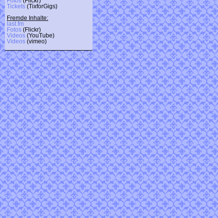
Fotos
(Flickr)
Tickets
(TixforGigs)
Fremde Inhalte:
last.fm
Fotos
(Flickr)
Videos
(YouTube)
Videos
(vimeo)