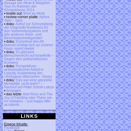
Absage der Afrob & Megaloh-
Tour im Rahmen der
Königsklasse 2014
• inside out:
Brief an Afrob
• review-corner platte:
Aphex
Twin – Syro
• doku:
Aufruf zur Schrumpfung
der Degrowth-Konferenz An
den Vorbereitungskreis und
alle anderen Klein- und
Bescheidenheitsgeister!
• doku:
Dummheit des AK
Nahost schlägt sich an unserer
Haus- wand nieder
• doku:
Es gibt kein
Menschenrecht auf Israelkritk –
Gegen den antisemitischen
Konsens
• doku:
Perspektiven
antirassistischer Arbeit in
Leipzig: Auswertung der
»Refugees Welcome!« -Demo
• doku:
Das war eine spezielle
Mentalität, nicht wahr? –
Nachruf auf Peter Scholl-Latour
•
Anzeigen
• das letzte:
Bob Ross and The
Joy of Painting oder There are
no mistakes – just happy little
accidents
LINKS
Eigene Inhalte:
Facebook