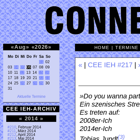
«
Aug
»
«
2026
»
HOME
|
TERMINE
Mo Di Mi Do Fr Sa So 
01
 02 

«
|
CEE IEH #217
|
03 
04
05
06
 07 08 09 

10 11 
12
 13 14 
15
16
17 18 19 20 21 
22
23
24 25 
26
 27 
28
29
 30 

31 
»Do you wanna part
Aktuelle Termine
Ein szenisches Stre
CEE IEH-ARCHIV
Es treten auf:
«
2014
»
2008er-Ich
2014er-Ich
#210
, Februar 2014
#211
, März 2014
#212
, April 2014
(3)
Tobias Jundt
.
#213
, Mai 2014