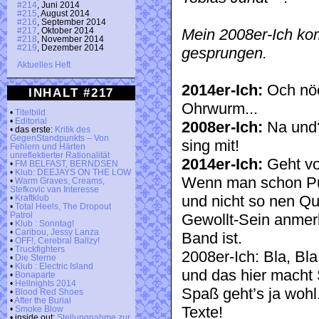
#214
, Juni 2014
#215
, August 2014
#216
, September 2014
Mein 2008er-Ich ko
#217
, Oktober 2014
#218
, November 2014
#219
, Dezember 2014
gesprungen.
Aktuelles Heft
2014er-Ich:
Och nöö,
INHALT #217
Ohrwurm...
•
Titelbild
•
Editorial
2008er-Ich:
Na und? 
• das erste:
Kritik des
GegenStandpunkts – Von
sing mit!
Fehlern und Härten
unreflektierter Rationalität
2014er-Ich:
Geht vor
•
FM BELFAST, BERNDSEN
•
Klub: DEEJAYS ON THE LOW
Wenn man schon Pun
•
Warm Graves, Creams,
Stefkovic van Interesse
und nicht so nen Qu
•
Kraftklub
•
Total Heels, The Dropout
Patrol
Gewollt-Sein anmerk
•
Klub : Sonntag!
•
Caribou, Jessy Lanza
Band ist.
•
OFF!, Cerebral Ballzy!
•
Truckfighters
2008er-Ich: Bla, Bl
•
Die Sterne
•
Klub : Electric Island
und das hier macht 
•
Bonaparte
•
Hellnights 2014
Spaß geht’s ja wohl
•
Blood Red Shoes
•
After the Burial
Texte!
•
Smoke Blow
• inside out:
Stellungnahme zur