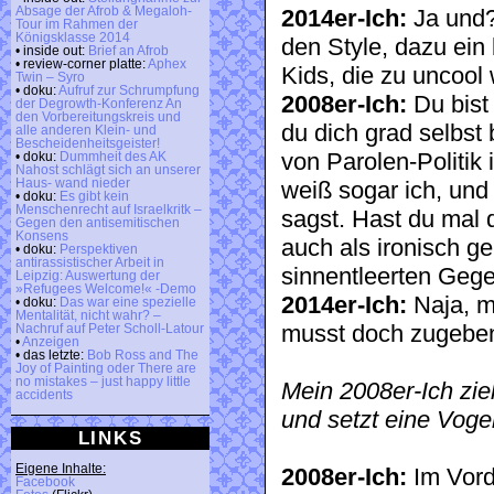
Absage der Afrob & Megaloh-
2014er-Ich:
Ja und? 
Tour im Rahmen der
Königsklasse 2014
den Style, dazu ein
• inside out:
Brief an Afrob
• review-corner platte:
Aphex
Kids, die zu uncool
Twin – Syro
• doku:
Aufruf zur Schrumpfung
2008er-Ich:
Du bist
der Degrowth-Konferenz An
den Vorbereitungskreis und
du dich grad selbst 
alle anderen Klein- und
Bescheidenheitsgeister!
von Parolen-Politik
• doku:
Dummheit des AK
Nahost schlägt sich an unserer
Haus- wand nieder
weiß sogar ich, und 
• doku:
Es gibt kein
Menschenrecht auf Israelkritk –
sagst. Hast du mal
Gegen den antisemitischen
Konsens
auch als ironisch g
• doku:
Perspektiven
antirassistischer Arbeit in
sinnentleerten Geg
Leipzig: Auswertung der
»Refugees Welcome!« -Demo
2014er-Ich:
Naja, mi
• doku:
Das war eine spezielle
Mentalität, nicht wahr? –
musst doch zugeben,
Nachruf auf Peter Scholl-Latour
•
Anzeigen
• das letzte:
Bob Ross and The
Joy of Painting oder There are
no mistakes – just happy little
Mein 2008er-Ich zie
accidents
und setzt eine Voge
LINKS
Eigene Inhalte:
2008er-Ich:
Im Vorde
Facebook