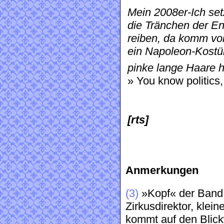
Mein 2008er-Ich set
die Tränchen der E
reiben, da komm von 
ein Napoleon-Kostü
pinke lange Haare 
» You know politics, 
[rts]
Anmerkungen
(3)
»Kopf« der Band, 
Zirkusdirektor, klei
kommt auf den Blick