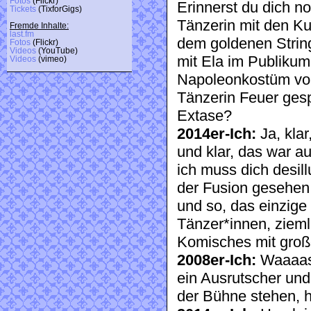
Fotos
(Flickr)
Erinnerst du dich n
Tickets
(TixforGigs)
Tänzerin mit den Ku
Fremde Inhalte:
last.fm
dem goldenen Strin
Fotos
(Flickr)
Videos
(YouTube)
mit Ela im Publikum
Videos
(vimeo)
Napoleonkostüm vom
Tänzerin Feuer gesp
Extase?
2014er-Ich:
Ja, klar
und klar, das war au
ich muss dich desill
der Fusion gesehen,
und so, das einzig
Tänzer*innen, zieml
Komisches mit groß
2008er-Ich:
Waaaas?
ein Ausrutscher und
der Bühne stehen, h