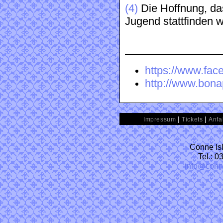
(4)
Die Hoffnung, das
Jugend stattfinden wi
https://www.fac
http://www.bona
|
|
Impressum
Tickets
Anfa
Conne Isl
Tel.: 
info@conn