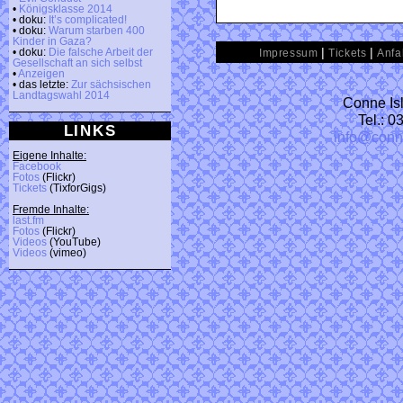
•
Königsklasse 2014
• doku:
It’s complicated!
• doku:
Warum starben 400
Kinder in Gaza?
|
|
• doku:
Die falsche Arbeit der
Impressum
Tickets
Anfa
Gesellschaft an sich selbst
•
Anzeigen
• das letzte:
Zur sächsischen
Landtagswahl 2014
Conne Isl
Tel.: 
LINKS
info@conn
Eigene Inhalte:
Facebook
Fotos
(Flickr)
Tickets
(TixforGigs)
Fremde Inhalte:
last.fm
Fotos
(Flickr)
Videos
(YouTube)
Videos
(vimeo)