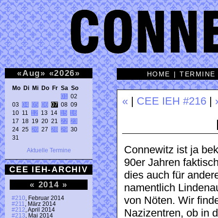
«
Aug
»
«
2026
»
HOME
|
TERMINE
Mo Di Mi Do Fr Sa So 
01
 02 

«
|
CEE IEH #216
|
03 
04
05
06
07
 08 09 

10 11 
12
 13 14 
15
16
17 18 19 20 21 
22
23
24 25 
26
 27 
28
29
 30 

31 
Connewitz ist ja b
Aktuelle Termine
90er Jahren faktisc
CEE IEH-ARCHIV
dies auch für andere
«
2014
»
namentlich Lindenau,
von Nöten. Wir find
#210
, Februar 2014
#211
, März 2014
#212
, April 2014
Nazizentren, ob in 
#213
, Mai 2014