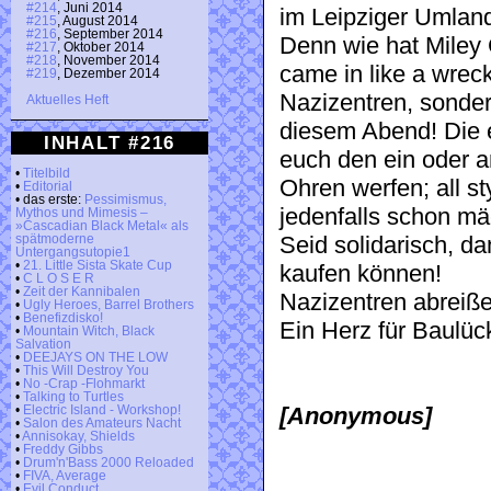
#214
, Juni 2014
im Leipziger Umlan
#215
, August 2014
#216
, September 2014
Denn wie hat Miley 
#217
, Oktober 2014
#218
, November 2014
came in like a wrecki
#219
, Dezember 2014
Nazizentren, sonder
Aktuelles Heft
diesem Abend! Die 
INHALT #216
euch den ein oder 
•
Titelbild
Ohren werfen; all st
•
Editorial
• das erste:
Pessimismus,
jedenfalls schon mäc
Mythos und Mimesis –
»Cascadian Black Metal« als
Seid solidarisch, d
spätmoderne
Untergangsutopie1
•
21. Little Sista Skate Cup
kaufen können!
•
C L O S E R
•
Zeit der Kannibalen
Nazizentren abreiße
•
Ugly Heroes, Barrel Brothers
•
Benefizdisko!
Ein Herz für Baulüc
•
Mountain Witch, Black
Salvation
•
DEEJAYS ON THE LOW
•
This Will Destroy You
•
No -Crap -Flohmarkt
•
Talking to Turtles
[Anonymous]
•
Electric Island - Workshop!
•
Salon des Amateurs Nacht
•
Annisokay, Shields
•
Freddy Gibbs
•
Drum'n'Bass 2000 Reloaded
•
FIVA, Average
•
Evil Conduct