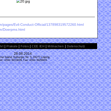
m/pages/Evil-Conduct-Official/137898319572260.html
om/Doerpms.html
|
|
|
|
|
hrt
Plakate
Fotos
CEE IEH
Mitmachen
Datenschutz
28.08.2014
ne Island, Koburger Str. 3, 04277 Leipzig
Tel.: 0341-3013028, Fax: 0341-3026503
@conne-island.de
,
tickets@conne-island.de