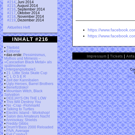
#214
, Juni 2014
#215
, August 2014
#216
, September 2014
#217
, Oktober 2014
#218
, November 2014
#219
, Dezember 2014
Aktuelles Heft
https://www.facebook.co
https://www.facebook.c
INHALT #216
•
Titelbild
•
Editorial
• das erste:
Pessimismus,
|
|
Impressum
Tickets
Anfa
Mythos und Mimesis –
»Cascadian Black Metal« als
spätmoderne
Con
Untergangsutopie1
•
21. Little Sista Skate Cup
info
•
C L O S E R
•
Zeit der Kannibalen
•
Ugly Heroes, Barrel Brothers
•
Benefizdisko!
•
Mountain Witch, Black
Salvation
•
DEEJAYS ON THE LOW
•
This Will Destroy You
•
No -Crap -Flohmarkt
•
Talking to Turtles
•
Electric Island - Workshop!
•
Salon des Amateurs Nacht
•
Annisokay, Shields
•
Freddy Gibbs
•
Drum'n'Bass 2000 Reloaded
•
FIVA, Average
•
Evil Conduct