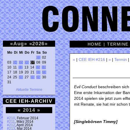
«
Aug
»
«
2026
»
HOME
|
TERMINE
Mo Di Mi Do Fr Sa So 
01
 02 

«
|
CEE IEH #216
|
»
|
Termin
03 
04
05
06
07
 08 09 

10 11 
12
 13 14 
15
16
17 18 19 20 21 
22
23
24 25 
26
 27 
28
29
 30 

31 
Evil Conduct
beschreiben sich 
Aktuelle Termine
Eine erste Inkarnation der B
2014 spielen sie jetzt zum elf
CEE IEH-ARCHIV
mit Renate, sie hat mir schon t
«
2014
»
#210
, Februar 2014
[Singlebörsen Timmy]
#211
, März 2014
#212
, April 2014
#213
, Mai 2014