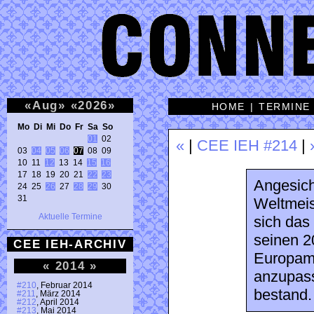
«
Aug
»
«
2026
»
HOME
|
TERMINE
Mo Di Mi Do Fr Sa So 
01
 02 

«
|
CEE IEH #214
|
03 
04
05
06
07
 08 09 

10 11 
12
 13 14 
15
16
17 18 19 20 21 
22
23
Angesich
24 25 
26
 27 
28
29
 30 

31 
Weltmeis
Aktuelle Termine
sich das
seinen 2
CEE IEH-ARCHIV
Europame
«
2014
»
anzupass
#210
, Februar 2014
bestand.
#211
, März 2014
#212
, April 2014
#213
, Mai 2014