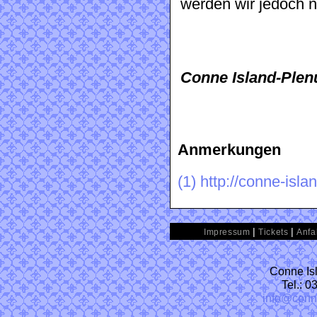
werden wir jedoch 
Conne Island-Plen
Anmerkungen
(1)
http://conne-isla
|
|
Impressum
Tickets
Anfa
Conne Isl
Tel.: 
info@conn