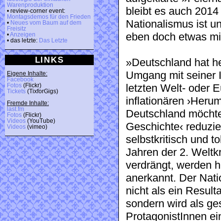
Warenproduktion
bleibt es auch 2014 
• review-corner event:
Montagsdemos für den Frieden
Nationalismus ist u
•
Neues vom Baum auf dem
Freisitz
eben doch etwas mit 
•
Anzeigen
• das letzte:
Das Letzte
LINKS
»Deutschland hat he
Umgang mit seiner I
Eigene Inhalte:
Facebook
letzten Welt- oder 
Fotos
(Flickr)
Tickets
(TixforGigs)
inflationären ›Heru
Fremde Inhalte:
last.fm
Deutschland möchte 
Fotos
(Flickr)
Videos
(YouTube)
Geschichte‹ reduzier
Videos
(vimeo)
selbstkritisch und 
Jahren der 2. Weltk
verdrängt, werden 
anerkannt. Der Nati
nicht als ein Resul
sondern wird als ges
ProtagonistInnen ein