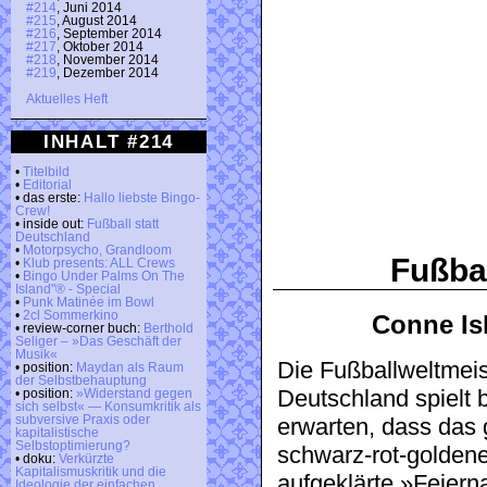
#214
, Juni 2014
#215
, August 2014
#216
, September 2014
#217
, Oktober 2014
#218
, November 2014
#219
, Dezember 2014
Aktuelles Heft
INHALT #214
•
Titelbild
•
Editorial
• das erste:
Hallo liebste Bingo-
Crew!
• inside out:
Fußball statt
Deutschland
•
Motorpsycho, Grandloom
Fußbal
•
Klub presents: ALL Crews
•
Bingo Under Palms On The
Island"® - Special
•
Punk Matinée im Bowl
•
2cl Sommerkino
Conne Is
• review-corner buch:
Berthold
Seliger – »Das Geschäft der
Musik«
Die Fußballweltmeis
• position:
Maydan als Raum
der Selbstbehauptung
Deutschland spielt 
• position:
»Widerstand gegen
sich selbst« — Konsumkritik als
subversive Praxis oder
erwarten, dass das
kapitalistische
Selbstoptimierung?
schwarz-rot-goldene
• doku:
Verkürzte
Kapitalismuskritik und die
aufgeklärte »Feierna
Ideologie der einfachen