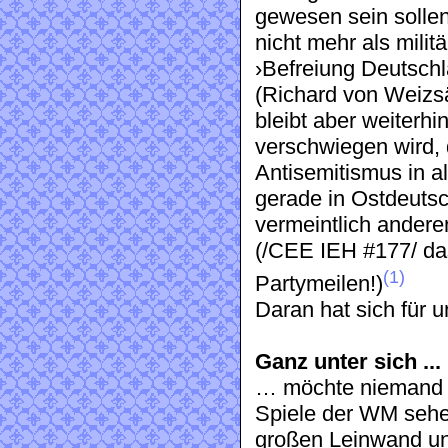
gewesen sein sollen
nicht mehr als milit
›Befreiung Deutsch
(Richard von Weizsä
bleibt aber weiterh
verschwiegen wird,
Antisemitismus in a
gerade in Ostdeutsc
vermeintlich anderen
(/CEE IEH #177/ das
(1)
Partymeilen!)
Daran hat sich für u
Ganz unter sich ...
… möchte niemand b
Spiele der WM sehen
großen Leinwand un