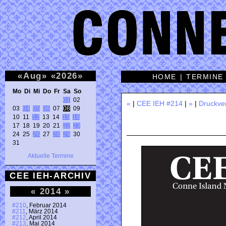
«
Aug
»
«
2026
»
HOME
|
TERMINE
Mo Di Mi Do Fr Sa So 
01
 02 

«
|
CEE IEH #214
|
»
|
Druckve
03 
04
05
06
 07 
08
 09 

10 11 
12
 13 14 
15
16
17 18 19 20 21 
22
23
24 25 
26
 27 
28
29
 30 

31 
Aktuelle Termine
CEE IEH-ARCHIV
«
2014
»
#210
, Februar 2014
#211
, März 2014
#212
, April 2014
#213
, Mai 2014