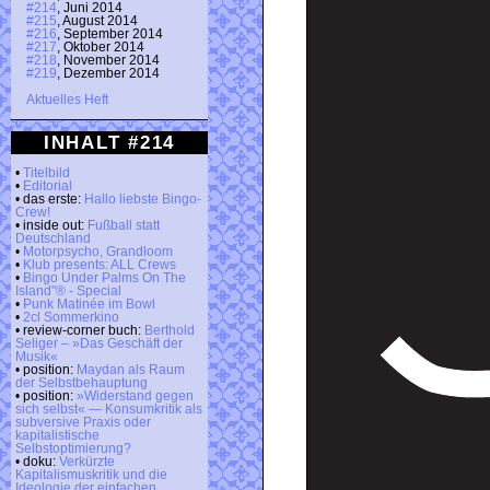
#214
, Juni 2014
#215
, August 2014
#216
, September 2014
#217
, Oktober 2014
#218
, November 2014
#219
, Dezember 2014
Aktuelles Heft
INHALT #214
•
Titelbild
•
Editorial
• das erste:
Hallo liebste Bingo-
Crew!
• inside out:
Fußball statt
Deutschland
•
Motorpsycho, Grandloom
•
Klub presents: ALL Crews
•
Bingo Under Palms On The
Island"® - Special
•
Punk Matinée im Bowl
•
2cl Sommerkino
• review-corner buch:
Berthold
Seliger – »Das Geschäft der
Musik«
• position:
Maydan als Raum
der Selbstbehauptung
• position:
»Widerstand gegen
sich selbst« — Konsumkritik als
subversive Praxis oder
kapitalistische
Selbstoptimierung?
• doku:
Verkürzte
Kapitalismuskritik und die
Ideologie der einfachen