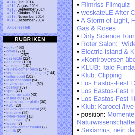
#214
, Juni 2014
•
Filmriss Filmquiz
#215
, August 2014
#216
, September 2014
•
weskateLE After C
#217
, Oktober 2014
#218
, November 2014
•
A Storm of Light, 
#219
, Dezember 2014
Gas & Roses
Aktuelles Heft
•
Dirty Science Tour
RUBRIKEN
•
Roter Salon: "Wide
•
doku
(493)
•
Electric Island & 
•
cover
(274)
•
editorial
(257)
•
»Kontroversen üb
•
das letzte
(224)
•
das erste
(199)
•
KLUB: Italo Fund
•
anzeigen
(181)
•
review-corner buch
(177)
•
veranstaltungsanzeigen
(144)
•
Klub: Clipping
•
kulturreport
(102)
•
leserInnenbrief
(94)
•
Los Eastos-Fest I
•
review-corner film
(82)
•
position
(59)
•
Los Eastos-Fest I
•
sport
(47)
•
tomorrow-cafe
(43)
•
Los Eastos-Fest II
•
inside out
(39)
•
review-corner platte
(30)
•
Klub: Karocel /live
•
ABC
(23)
•
review-corner event
(23)
• position:
Momente e
•
interview
(19)
•
cyber-report
(11)
•
neues vom
(8)
Naturwissenschafte
•
teaser
(7)
•
review-corner theater
(2)
•
Sexismus, nein d
•
politik
(2)