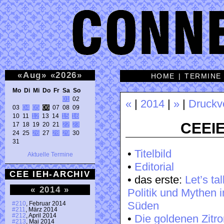
«
Aug
»
«
2026
»
HOME
|
TERMINE
Mo Di Mi Do Fr Sa So 
01
 02 

«
|
2014
|
»
|
Druckv
03 
04
05
06
 07 08 09 

10 11 
12
 13 14 
15
16
CEEIE
17 18 19 20 21 
22
23
24 25 
26
 27 
28
29
 30 

31 
•
Titelbild
Aktuelle Termine
•
Editorial
CEE IEH-ARCHIV
• das erste:
Let’s ta
«
2014
»
Politik und Mythen 
Süden
#210
, Februar 2014
#211
, März 2014
#212
, April 2014
•
Die goldenen Zitr
#213
, Mai 2014