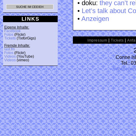
• doku:
they can’t r
•
Let’s talk about C
•
Anzeigen
LINKS
Eigene Inhalte:
Facebook
Fotos
(Flickr)
Tickets
(TixforGigs)
|
|
Impressum
Tickets
Anfa
Fremde Inhalte:
last.fm
Fotos
(Flickr)
Conne Isl
Videos
(YouTube)
Videos
(vimeo)
Tel.: 
info@conn