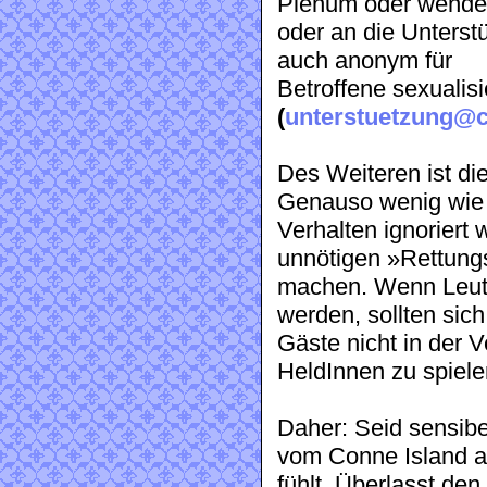
Plenum oder wende
oder an die Unterst
auch anonym für
Betroffene sexualisi
(
unterstuetzung@c
Des Weiteren ist di
Genauso wenig wie 
Verhalten ignoriert 
unnötigen »Rettung
machen. Wenn Leute
werden, sollten sic
Gäste nicht in der 
HeldInnen zu spiele
Daher: Seid sensibe
vom Conne Island a
fühlt. Überlasst den