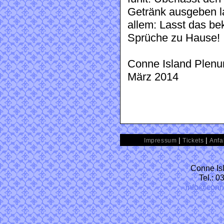
Getränk ausgeben l
allem: Lasst das b
Sprüche zu Hause!
Conne Island Plen
März 2014
|
|
Impressum
Tickets
Anfa
Conne Isl
Tel.: 
info@conn