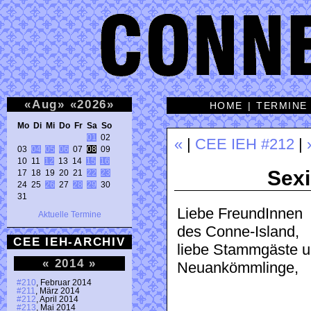
«
Aug
»
«
2026
»
HOME
|
TERMINE
Mo Di Mi Do Fr Sa So 
01
 02 

«
|
CEE IEH #212
|
03 
04
05
06
 07 
08
 09 

10 11 
12
 13 14 
15
16
Sexi
17 18 19 20 21 
22
23
24 25 
26
 27 
28
29
 30 

31 
Liebe FreundInnen
Aktuelle Termine
des Conne-Island,
CEE IEH-ARCHIV
liebe Stammgäste 
«
2014
»
Neuankömmlinge,
#210
, Februar 2014
#211
, März 2014
#212
, April 2014
#213
, Mai 2014