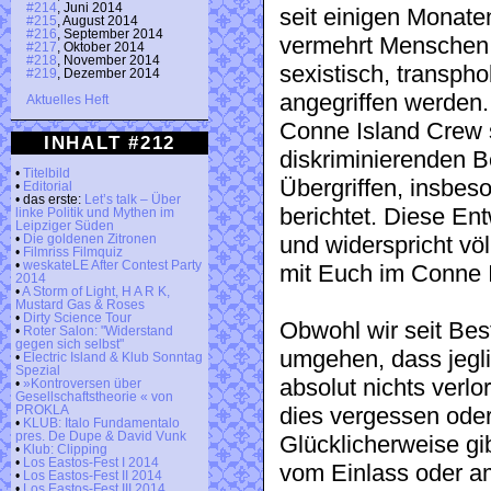
#214
, Juni 2014
seit einigen Monate
#215
, August 2014
#216
, September 2014
vermehrt Menschen 
#217
, Oktober 2014
#218
, November 2014
sexistisch, transp
#219
, Dezember 2014
angegriffen werden.
Aktuelles Heft
Conne Island Crew s
INHALT #212
diskriminierenden B
•
Titelbild
Übergriffen, insbes
•
Editorial
• das erste:
Let’s talk – Über
berichtet. Diese En
linke Politik und Mythen im
Leipziger Süden
und widerspricht völ
•
Die goldenen Zitronen
•
Filmriss Filmquiz
•
weskateLE After Contest Party
mit Euch im Conne I
2014
•
A Storm of Light, H A R K,
Mustard Gas & Roses
•
Dirty Science Tour
Obwohl wir seit Bes
•
Roter Salon: "Widerstand
gegen sich selbst"
umgehen, dass jegli
•
Electric Island & Klub Sonntag
Spezial
absolut nichts verl
•
»Kontroversen über
Gesellschaftstheorie « von
dies vergessen oder
PROKLA
•
KLUB: Italo Fundamentalo
pres. De Dupe & David Vunk
Glücklicherweise gi
•
Klub: Clipping
•
Los Eastos-Fest I 2014
vom Einlass oder a
•
Los Eastos-Fest II 2014
•
Los Eastos-Fest III 2014