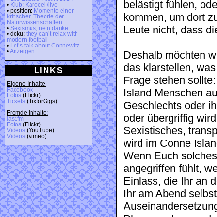
belästigt fühlen, o
•
Klub: Karocel /live
• position:
Momente einer
kommen, um dort zu 
kritischen Theorie der
Naturwissenschaften
Leute nicht, dass di
•
Sexismus, nein danke
• doku:
they can’t relax with
modern football
•
Let’s talk about Connewitz
•
Anzeigen
Deshalb möchten wir
das klarstellen, wa
LINKS
Frage stehen sollte
Eigene Inhalte:
Facebook
Island Menschen auf
Fotos
(Flickr)
Tickets
(TixforGigs)
Geschlechts oder i
Fremde Inhalte:
oder übergriffig wir
last.fm
Fotos
(Flickr)
Sexistisches, tra
Videos
(YouTube)
Videos
(vimeo)
wird im Conne Island 
Wenn Euch solches V
angegriffen fühlt, 
Einlass, die Ihr a
Ihr am Abend selbst
Auseinandersetzun