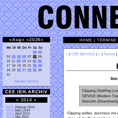
«
Aug
»
«
2026
»
HOME
|
TERMINE
Mo Di Mi Do Fr Sa So 
01
 02 

«
|
CEE IEH #212
|
»
|
Termin
03 
04
05
06
 07 
08
 09 

10 11 
12
 13 14 
15
16
17 18 19 20 21 
22
23
24 25 
26
 27 
28
29
 30 

31 
liv
Aktuelle Termine
Clipping (SubPop,Los 
CEE IEH-ARCHIV
DEVICE (Modern Trips
«
2014
»
Malcolm (Downtownlyr
#210
, Februar 2014
#211
, März 2014
Clipping wollen, durchaus mit
#212
, April 2014
#213
, Mai 2014