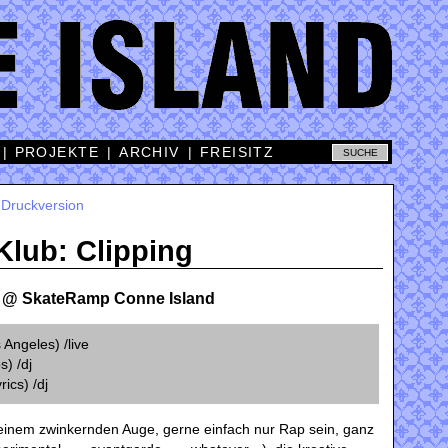
|
PROJEKTE
|
ARCHIV
|
FREISITZ
|
Druckversion
Klub: Clipping
e @ SkateRamp Conne Island
Angeles) /live
) /dj
ics) /dj
 einem zwinkernden Auge, gerne einfach nur Rap sein, ganz