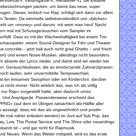
perimental-«, »avantgarde-«, »whatever-«), die kreative
nrebezeichnungen packen, um damit das neue, super
eugen. Dieses 'einfach nur Rap' schlägt sich dann vor allem
den Texten. Da wimmelts selbstverständlich von »bitches«
geht um »money« und darum, mit wem man heut' Nacht
Gern mal mit Schussgeräuschen vom Sampler im
rfüllt. Dass es mit der Klischeehaftigkeit bei einem Trio
chauspieler, einem Sound-Designer für Film und Theater
ue concréte – jetzt halt auch nicht grad Ghetto – und frisch
m) und einem Noise-Musiker, allerdings nicht besonders
lem abseits der Lyrics nieder, und damit sind wir wieder bei
. Geräuschkulissen, die an einstürzende Zahnarztpraxen
 noch laufen, sehr unvermittelte Tempowechsel,
l ein einsames Saxophon oder ein Kinderchor, darüber
nicht immer. Nicht wirklich das, was ich als völlig
 nur Rap« vorgestellt hatte, aber dadurch umso
t. Und Avantgarde. Passenderweise erscheint das
G« (auf dem im Übrigen tatsächlich die Hälfte aller
s aussagt, dass mir das als ungewöhnlich und positiv
elle mal näher erläutert werden) im Juni auf Sub Pop, das
ey, Low, The Postal Service und The Shins oder neuerdings
annt ist – und gar nicht für Rapmusik.
sland Neues: Wenn das Wetter mitspielt, wird es das erste