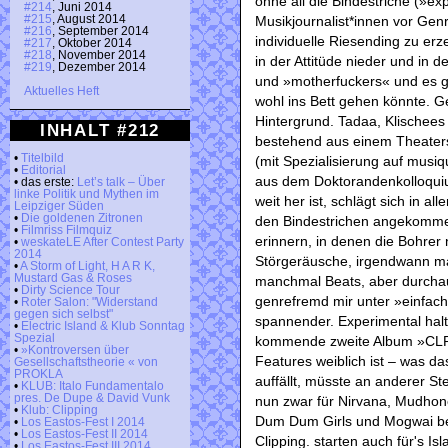
ohne all die Bindestriche (»ex
#214
, Juni 2014
Musikjournalist*innen vor Ge
#215
, August 2014
#216
, September 2014
individuelle Riesending zu erz
#217
, Oktober 2014
#218
, November 2014
in der Attitüde nieder und in 
#219
, Dezember 2014
und »motherfuckers« und es 
Aktuelles Heft
wohl ins Bett gehen könnte. 
Hintergrund. Tadaa, Klischees e
INHALT #212
bestehend aus einem Theaters
•
Titelbild
(mit Spezialisierung auf musiq
•
Editorial
aus dem Doktorandenkolloquiu
• das erste:
Let’s talk – Über
linke Politik und Mythen im
weit her ist, schlägt sich in al
Leipziger Süden
•
Die goldenen Zitronen
den Bindestrichen angekommen
•
Filmriss Filmquiz
erinnern, in denen die Bohrer
•
weskateLE After Contest Party
2014
Störgeräusche, irgendwann ma
•
A Storm of Light, H A R K,
Mustard Gas & Roses
manchmal Beats, aber durchaus 
•
Dirty Science Tour
genrefremd mir unter »einfach
•
Roter Salon: "Widerstand
gegen sich selbst"
spannender. Experimental hal
•
Electric Island & Klub Sonntag
Spezial
kommende zweite Album »CLPPN
•
»Kontroversen über
Features weiblich ist – was da
Gesellschaftstheorie « von
PROKLA
auffällt, müsste an anderer St
•
KLUB: Italo Fundamentalo
pres. De Dupe & David Vunk
nun zwar für Nirvana, Mudhon
•
Klub: Clipping
Dum Dum Girls und Mogwai bek
•
Los Eastos-Fest I 2014
•
Los Eastos-Fest II 2014
Clipping. starten auch für's I
•
Los Eastos-Fest III 2014