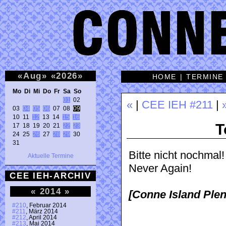
«
Aug
»
«
2026
»
HOME
|
TERMINE
Mo Di Mi Do Fr Sa So 
01
 02 

«
|
CEE IEH #211
|
03 
04
05
06
 07 08 
09
10 11 
12
 13 14 
15
16
T
17 18 19 20 21 
22
23
24 25 
26
 27 
28
29
 30 

31 
Bitte nicht nochmal!
Aktuelle Termine
Never Again!
CEE IEH-ARCHIV
«
2014
»
[Conne Island Ple
#210
, Februar 2014
#211
, März 2014
#212
, April 2014
#213
, Mai 2014