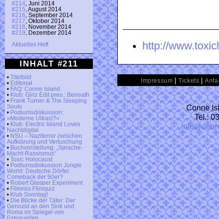
#214
, Juni 2014
#215
, August 2014
#216
, September 2014
#217
, Oktober 2014
#218
, November 2014
#219
, Dezember 2014
http://www.toxi
Aktuelles Heft
INHALT #211
•
Titelbild
|
|
Impressum
Tickets
Anfa
•
Editorial
•
FAQ: Conne Island
•
Klub: Girlz Edit pres.: Beneath
•
Frank Turner & The Sleeping
Conne Isl
Souls
•
Podiumsdiskussion:
Tel.: 
»Moderne Ultras!?«
•
Klub: Electric Island Loves
info@conn
Nachtdigital
•
NSU – Naziterror zwischen
Aufklärung und Vertuschung
•
Buchvorstellung: „Sprache-
Macht-Rassismus“
•
Toxic Holocaust
•
Podiumsdiskussion Jungle
World: Deutsche Dörfer:
Comeback der 90er?
•
Robert Glasper Experiment
•
Filmriss Filmquiz
•
Klub Sonntag!
•
Die Blicke der Täter: Der
Genozid an den Sinti und
Roma im Spiegel von
Fotoquellen