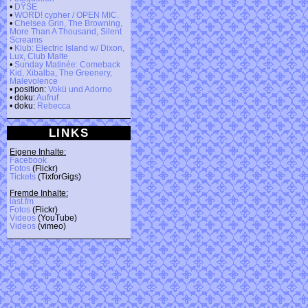
•
DŸSE
•
WORD! cypher / OPEN MIC.
•
Chelsea Grin, The Browning,
More Than A Thousand, Silent
Screams
•
Klub: Electric Island w/ Dixon,
Lux, Club Malte
•
Sunday Matinée: Comeback
Kid, Xibalba, The Greenery,
Malevolence
• position:
Vokü und Adorno
• doku:
Aufruf
• doku:
Rebecca
LINKS
Eigene Inhalte:
Facebook
Fotos
(Flickr)
Tickets
(TixforGigs)
Fremde Inhalte:
last.fm
Fotos
(Flickr)
Videos
(YouTube)
Videos
(vimeo)