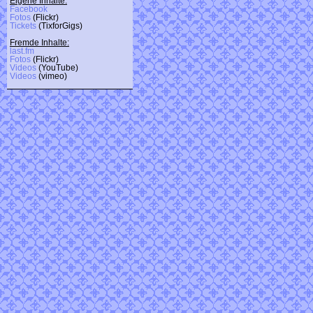
Eigene Inhalte:
Facebook
Fotos
(Flickr)
Tickets
(TixforGigs)
Fremde Inhalte:
last.fm
Fotos
(Flickr)
Videos
(YouTube)
Videos
(vimeo)