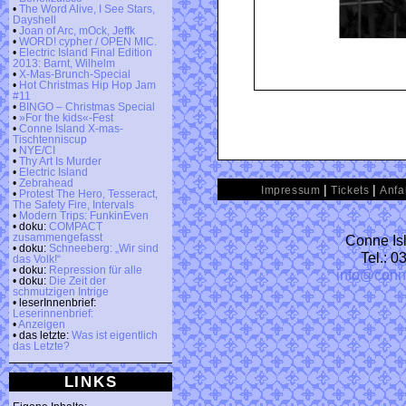
•
The Word Alive, I See Stars,
Dayshell
•
Joan of Arc, mOck, Jeffk
•
WORD! cypher / OPEN MIC.
•
Electric Island Final Edition
2013: Barnt, Wilhelm
•
X-Mas-Brunch-Special
•
Hot Christmas Hip Hop Jam
#11
•
BINGO – Christmas Special
•
»For the kids«-Fest
•
Conne Island X-mas-
Tischtenniscup
•
NYE/CI
•
Thy Art Is Murder
•
Electric Island
•
Zebrahead
|
|
Impressum
Tickets
Anfa
•
Protest The Hero, Tesseract,
The Safety Fire, Intervals
•
Modern Trips: FunkinEven
• doku:
COMPACT
Conne Isl
zusammengefasst
• doku:
Schneeberg: „Wir sind
Tel.: 
das Volk!“
• doku:
Repression für alle
info@conn
• doku:
Die Zeit der
schmutzigen Intrige
• leserInnenbrief:
Leserinnenbrief:
•
Anzeigen
• das letzte:
Was ist eigentlich
das Letzte?
LINKS