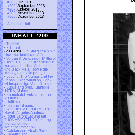
#205
, Juni 2013
#206
, September 2013
#207
, Oktober 2013
#208
, November 2013
#209
, Dezember 2013
Aktuelles Heft
INHALT #209
•
Titelbild
•
Editorial
• das erste:
Ein Stelldichein mit
Nazi, Nackedei und Affe
•
Vortrag & Diskussion: Myths of
Cascadia – Über die Synthese
von anarchischen Archaismus
und Black Metal, sowie die
Ideologie des Ursprungs.
•
Lesung: The Mamas and the
Papas – Reproduktion, Pop &
widerspenstige Ver- hältnisse.
•
Sub.Island pres. Tunnidge,
INFRA, Mohak
•
Springtoifel, Volxsturm, The
Pisstons
•
Halftime
•
Filmriss Filmquiz
•
War From A Harlots Mouth,
Havok, Angelus Apatrida
•
Roter Salon: Lesung mit
THOMAS GSELLA »Achtung
hier spricht der
Weihnachtsmann!«
•
Cafékonzert: Alexis Gideon
•
Benefizdisco