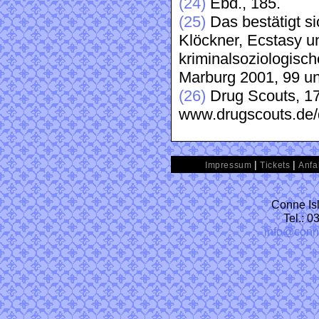
(24)
Ebd., 185.
(25)
Das bestätigt si
Klöckner, Ecstasy 
kriminalsoziologis
Marburg 2001, 99 u
(26)
Drug Scouts, 17
www.drugscouts.de/d
|
|
Impressum
Tickets
Anfa
Conne Isl
Tel.: 
info@conn