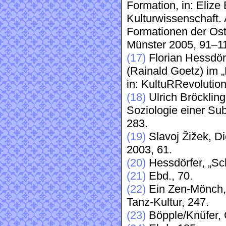
Formation, in: Elize
Kulturwissenschaft.
Formationen der Ost-
Münster 2005, 91–11
(17)
Florian Hessdör
(Rainald Goetz) im „
in: KultuRRevolution
(18)
Ulrich Bröcklin
Soziologie einer Sub
283.
(19)
Slavoj Žižek, D
2003, 61.
(20)
Hessdörfer, „Sc
(21)
Ebd., 70.
(22)
Ein Zen-Mönch, z
Tanz-Kultur, 247.
(23)
Böpple/Knüfer, 