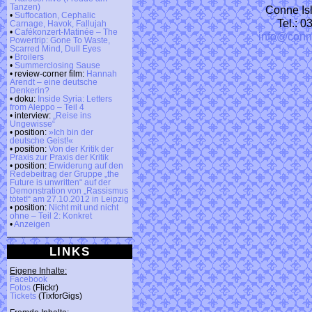
Tanzen)
Conne Isl
•
Suffocation, Cephalic
Tel.: 
Carnage, Havok, Fallujah
•
Cafékonzert-Matinée – The
info@conn
Powertrip: Gone To Waste,
Scarred Mind, Dull Eyes
•
Broilers
•
Summerclosing Sause
• review-corner film:
Hannah
Arendt – eine deutsche
Denkerin?
• doku:
Inside Syria: Letters
from Aleppo – Teil 4
• interview:
„Reise ins
Ungewisse“
• position:
»Ich bin der
deutsche Geist!«
• position:
Von der Kritik der
Praxis zur Praxis der Kritik
• position:
Erwiderung auf den
Redebeitrag der Gruppe „the
Future is unwritten“ auf der
Demonstration von „Rassismus
tötet!“ am 27.10.2012 in Leipzig
• position:
Nicht mit und nicht
ohne – Teil 2: Konkret
•
Anzeigen
LINKS
Eigene Inhalte:
Facebook
Fotos
(Flickr)
Tickets
(TixforGigs)