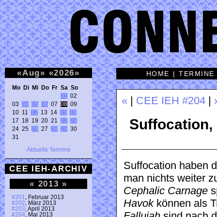
«
Aug
»
«
2026
»
HOME
|
TERMINE
Mo Di Mi Do Fr Sa So 
01
 02 

«
|
CEE IEH #204
|
03 
04
05
06
 07 
08
 09 

10 11 
12
 13 14 
15
16
Suffocation,
17 18 19 20 21 
22
23
24 25 
26
 27 
28
29
 30 

31 
Aktuelle Termine
Suffocation haben 
CEE IEH-ARCHIV
man nichts weiter 
«
2013
»
Cephalic Carnage
s
#201
, Februar 2013
Havok
können als T
#202
, März 2013
#203
, April 2013
Fallujah
sind nach d
#204
, Mai 2013