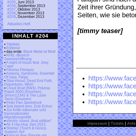
#205
, Juni 2013
Zeit ihrer Gründung
#206
, September 2013
#207
, Oktober 2013
#208
, November 2013
Seiten, wie sie bet
#209
, Dezember 2013
Aktuelles Heft
[timmy teaser]
INHALT #204
•
Titelbild
•
Editorial
• das erste:
Black Metal ist Mist!
•
AFBL-/Brunch-
Saisoneröffnung
•
A night of music feat. Joey
Cape
•
Filmriss Filmquiz
•
Amenra, Syndrome, Downfall
https://www.face
Of Gaia, Fargo
•
Shai Hulud, Dead End Path,
https://www.fa
Departures, Whirr
•
Cloud Boat (R&S), Präzisa
Rapid 3000 (Doumen),
https://www.fac
Simon12345 & The Lazer
Twins (Doumen)
https://www.fac
•
Peter Pan Speedrock
•
Sub.Island pres. Dub Echos
•
Zur Kritik nationaler und
transnationaler
Migrationspolitik
•
electric island „final edition“
|
|
Impressum
Tickets
Anfa
•
All 4 Hip-Hop Jam 2013
•
Shellac (Touch & Go/us).
Support: Auf
•
Karocel /live (Freude am