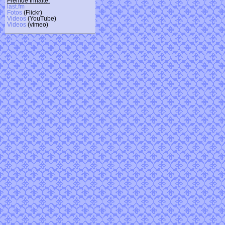
Fremde Inhalte:
last.fm
Fotos
(Flickr)
Videos
(YouTube)
Videos
(vimeo)