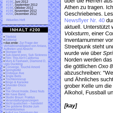
über die Herren aus
#196
, Juni 2012
#197
, September 2012
Athen zu tragen. Ich
#198
, Oktober 2012
#199
, November 2012
Geschriebenes. Les
#200
, Dezember 2012
Newsflyer Nr. 40
dur
Aktuelles Heft
aktuell. Unterstützt
INHALT #200
Volxsturm
, einer Co
•
Titelbild
Inventarnummer vor
•
Editorial
• das erste:
Zur Frage der
Streetpunk steht und
Verhältnismäßigkeit von Anlass,
Auftreten und Absicht
wurde wie über
Spri
•
Stomper 98
•
Sub.island pres. Sub Sickness
•
Film: This Ain't California
Norden werden das 
•
Murs & Fashawn, Diamond D,
Ugly Duckling
die göttlichen
Oxo 8
•
Converge, Touché Amoré
•
Springtoifel
abzuschreiben: "Wer
•
Erobique /live
•
Jingle Bells
und Ähnliches sucht,
•
Tischtenniscup
•
Bingo & Karaoke
grober Kelle um die
•
Silvester-Disco
•
Edit
Alkohol, Fussball un
•
The Ghost Inside, Deez Nuts
•
We have Band
•
Studio Braun: Fraktus
•
Veranstaltungsanzeigen
•
Nicht quatschen – handeln!
[kay]
•
Die goldene Brücke zum
Romantizismus
•
Aufruf zur Gründung der