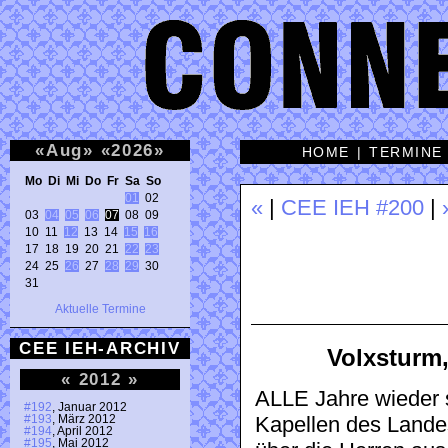
«
Aug
»
«
2026
»
HOME
|
TERMINE
Mo Di Mi Do Fr Sa So 
01
 02 

«
|
CEE IEH #200
|
03 
04
05
06
07
 08 09 

10 11 
12
 13 14 
15
16
17 18 19 20 21 
22
23
24 25 
26
 27 
28
29
 30 

31 
Aktuelle Termine
CEE IEH-ARCHIV
Volxsturm
«
2012
»
ALLE Jahre wieder s
#192
, Januar 2012
#193
, März 2012
Kapellen des Lande
#194
, April 2012
#195
, Mai 2012