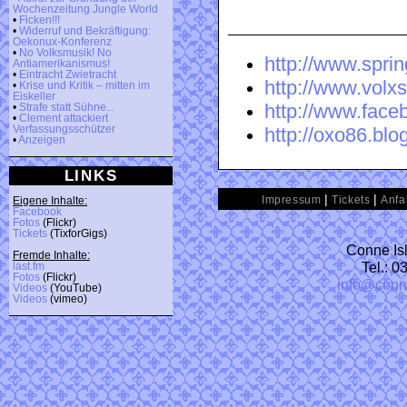
Wochenzeitung Jungle World
•
Ficken!!!
•
Widerruf und Bekräftigung:
Oekonux-Konferenz
•
No Volksmusik! No
http://www.spring
Antiamerikanismus!
•
Eintracht Zwietracht
http://www.volx
•
Krise und Kritik – mitten im
Eiskeller
http://www.face
•
Strafe statt Sühne...
•
Clement attackiert
Verfassungsschützer
http://oxo86.blo
•
Anzeigen
LINKS
|
|
Impressum
Tickets
Anfa
Eigene Inhalte:
Facebook
Fotos
(Flickr)
Tickets
(TixforGigs)
Conne Isl
Fremde Inhalte:
Tel.: 
last.fm
Fotos
(Flickr)
info@conn
Videos
(YouTube)
Videos
(vimeo)