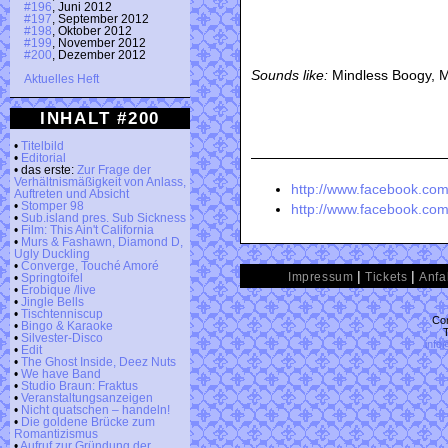
#196
, Juni 2012
#197
, September 2012
#198
, Oktober 2012
#199
, November 2012
#200
, Dezember 2012
Sounds like:
Mindless Boogy, M
Aktuelles Heft
INHALT #200
•
Titelbild
•
Editorial
• das erste:
Zur Frage der
Verhältnismäßigkeit von Anlass,
http://www.facebook.com
Auftreten und Absicht
•
Stomper 98
http://www.facebook.c
•
Sub.island pres. Sub Sickness
•
Film: This Ain't California
•
Murs & Fashawn, Diamond D,
Ugly Duckling
•
Converge, Touché Amoré
|
|
Impressum
Tickets
Anfa
•
Springtoifel
•
Erobique /live
•
Jingle Bells
•
Tischtenniscup
Con
•
Bingo & Karaoke
•
Silvester-Disco
info
•
Edit
•
The Ghost Inside, Deez Nuts
•
We have Band
•
Studio Braun: Fraktus
•
Veranstaltungsanzeigen
•
Nicht quatschen – handeln!
•
Die goldene Brücke zum
Romantizismus
•
Aufruf zur Gründung der