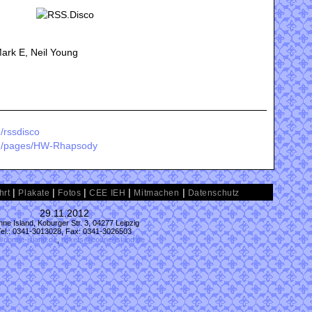
ark E, Neil Young
/rssdisco
om/pages/HW-Rhapsody
|
|
|
|
|
hrt
Plakate
Fotos
CEE IEH
Mitmachen
Datenschutz
29.11.2012
ne Island, Koburger Str. 3, 04277 Leipzig
Tel.: 0341-3013028, Fax: 0341-3026503
@conne-island.de
,
tickets@conne-island.de