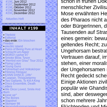
schon in frühen Do
#196
, Juni 2012
#197
, September 2012
menschlicher Zivilis
#198
, Oktober 2012
#199
, November 2012
Mose erwähnten He
#200
, Dezember 2012
des Pharaos nicht 
Aktuelles Heft
oder BürgerInnen, d
INHALT #199
Tausenden auf Stras
•
Titelbild
eines gemein: bewu
•
Editorial
• das erste:
Ein bisschen
geltendes Recht; zu
Frieden
•
electric island
•
Pains of Being Pure at Heart
Ungehorsam bestraf
•
Schlacht um Algier
•
WORD! cypher #7
Vertrauen darauf, i
•
Smoke Blow, Tyson
•
"Herrbst von Grau" Tour 2012
stehen, einer moral
•
Flying Lotus
•
Young Guns
der Ungehorsamen n
•
Führerbart und Volkskörper
•
Filmriss Filmquiz
Recht gedeckt schei
•
KANN DANCE „Ulfo“
•
Caspian, Thisquietarmy
Einige Aktionen ziv
•
Two Gallants, To Kill A King
•
Disco Ensemble, Death
Letters
populär wie Ghandi
•
We Once Loved, Smile And
Burn
sind, aber deswegen
•
ease up^
•
The Bones
schon mehrere Jah
•
Slapshot
•
Stomper 98
Flüchtenden und Mig
•
Veranstaltungsanzeigen