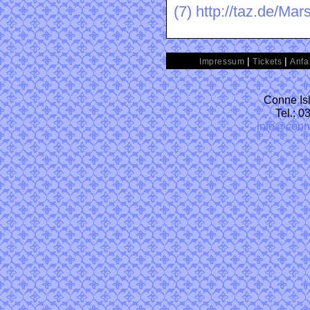
(7)
http://taz.de/Ma
|
|
Impressum
Tickets
Anfa
Conne Isl
Tel.: 
info@conn