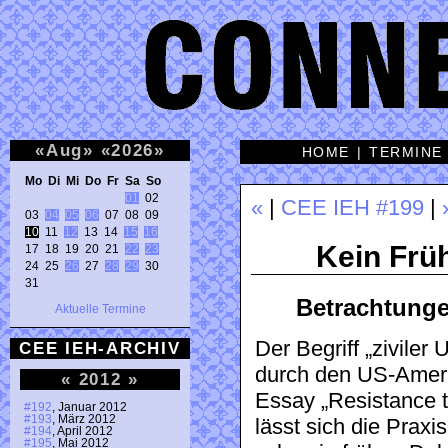
«
Aug
»
«
2026
»
HOME
|
TERMINE
Mo Di Mi Do Fr Sa So 
01
 02 

«
|
CEE IEH #199
|
03 
04
05
06
10
 11 
12
 13 14 
15
16
Kein Frü
17 18 19 20 21 
22
23
24 25 
26
 27 
28
29
 30 

31 
Betrachtunge
Aktuelle Termine
Der Begriff „zivile
CEE IEH-ARCHIV
durch den US-Ameri
«
2012
»
Essay „Resistance t
#192
, Januar 2012
#193
, März 2012
lässt sich die Praxi
#194
, April 2012
#195
, Mai 2012