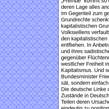
„Fremde“ kommt so 
deren Lage alles an
Im Gegenteil zum ge
Grundrechte schenkt 
kapitalistischen Grun
Volkswillens verfaul
den kapitalistischen
entfliehen. In Anbet
und ihres sadistisc
gegenüber Flüchtend
westlicher Freiheit
Kapitalismus. Und s
Bundesminister Fri
sät, sondern einfach 
Die deutsche Linke 
Zustände in Deutsch
Teilen deren Ursach
eindeutig zu position