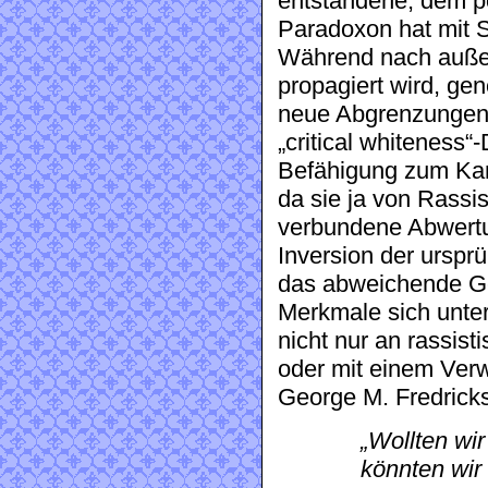
entstandene, dem p
Paradoxon hat mit So
Während nach auße
propagiert wird, gen
neue Abgrenzungen.
„critical whiteness
Befähigung zum Ka
da sie ja von Rassi
verbundene Abwertun
Inversion der ursprü
das abweichende Ge
Merkmale sich unte
nicht nur an rassisti
oder mit einem Verwe
George M. Fredricks
„Wollten wi
könnten wir