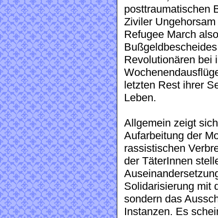
posttraumatischen B
Ziviler Ungehorsam 
Refugee March also 
Bußgeldbescheides, 
Revolutionären bei i
Wochenendausflügen
letzten Rest ihrer 
Leben.
Allgemein zeigt sich
Aufarbeitung der Mo
rassistischen Verbr
der TäterInnen stell
Auseinandersetzung
Solidarisierung mit
sondern das Ausschl
Instanzen. Es schein