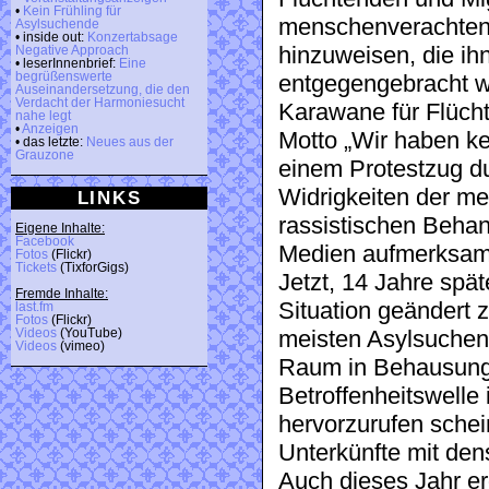
•
Kein Frühling für
menschenverachten
Asylsuchende
• inside out:
Konzertabsage
hinzuweisen, die ih
Negative Approach
• leserInnenbrief:
Eine
begrüßenswerte
entgegengebracht wi
Auseinandersetzung, die den
Verdacht der Harmoniesucht
Karawane für Flüch
nahe legt
•
Anzeigen
Motto „Wir haben ke
• das letzte:
Neues aus der
Grauzone
einem Protestzug du
Widrigkeiten der me
LINKS
rassistischen Behan
Eigene Inhalte:
Facebook
Medien aufmerksam
Fotos
(Flickr)
Tickets
(TixforGigs)
Jetzt, 14 Jahre späte
Fremde Inhalte:
Situation geändert 
last.fm
Fotos
(Flickr)
Videos
(YouTube)
meisten Asylsuche
Videos
(vimeo)
Raum in Behausunge
Betroffenheitswelle
hervorzurufen schei
Unterkünfte mit de
Auch dieses Jahr er