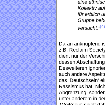
eine ethnis
Kollektiv au
für erblich 
Gruppe behe
(4)
versucht.“
Daran anknüpfend is
z.B. Reclaim Society
dient nur der Versc
dessen Abschaffung
Desweiteren ignorier
auch andere Aspekte
das ‚Deutschsein‘ ei
Rassismus hat. Nicht
Abgrenzung, sondern
unter anderem in de
‚Weißsein‘ spielt da