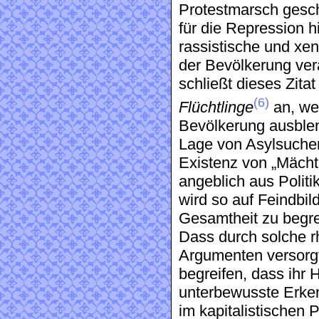
Protestmarsch gesch
für die Repression h
rassistische und xe
der Bevölkerung ver
schließt dieses Zita
(6)
Flüchtlinge
an, we
Bevölkerung ausblen
Lage von Asylsuche
Existenz von „Mächti
angeblich aus Polit
wird so auf Feindbild
Gesamtheit zu begre
Dass durch solche rh
Argumenten versorg
begreifen, dass ihr 
unterbewusste Erken
im kapitalistischen 