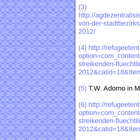
(3)
http://agdezentralisi
von-der-stadtbezirks
2012/
(4)
http://refugeeten
option=com_content&
streikenden-fluechtl
2012&catid=18&Ite
(5)
T.W. Adorno in M
(6)
http://refugeeten
option=com_content&
streikenden-fluechtl
2012&catid=18&Ite