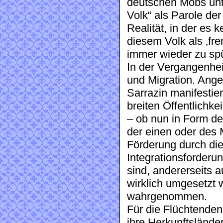
deutschen Mobs unt
Volk“ als Parole de
Realität, in der es 
diesem Volk als ‚f
immer wieder zu s
In der Vergangenhei
und Migration. Ange
Sarrazin manifestie
breiten Öffentlichke
– ob nun in Form de
der einen oder des
Förderung durch di
Integrationsforderu
sind, andererseits 
wirklich umgesetzt 
wahrgenommen.
Für die Flüchtenden 
ihre Herkunftsländer