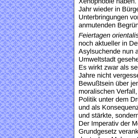
Xenophobie haben. I
Jahr wieder in Bürge
Unterbringungen von
anmutenden Begrü
Feiertagen orientali
noch aktueller in D
Asylsuchende nun al
Umweltstadt geseh
Es wirkt zwar als s
Jahre nicht vergesse
Bewußtsein über je
moralischen Verfall
Politik unter dem D
und als Konsequenz
und stärkte, sondern
Der Imperativ der 
Grundgesetz verank