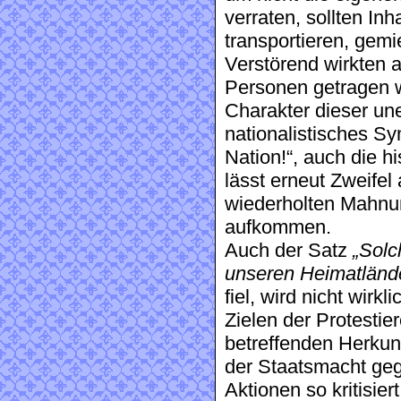
verraten, sollten In
transportieren, gem
Verstörend wirkten 
Personen getragen w
Charakter dieser un
nationalistisches S
Nation!“, auch die h
lässt erneut Zweifel 
wiederholten Mahnun
aufkommen.
Auch der Satz
„Solc
unseren Heimatlände
fiel, wird nicht wirkl
Zielen der Protestie
betreffenden Herkunf
der Staatsmacht geg
Aktionen so kritisie