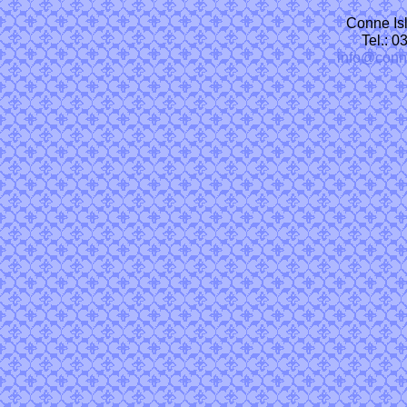
Conne Isl
Tel.: 
info@conn