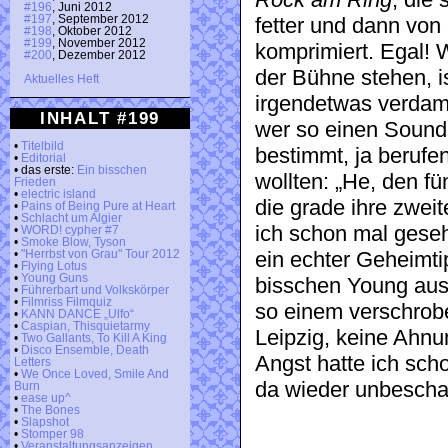
Rock am Ring
, die
#196
, Juni 2012
#197
, September 2012
fetter und dann vo
#198
, Oktober 2012
#199
, November 2012
komprimiert. Egal!
#200
, Dezember 2012
der Bühne stehen, i
Aktuelles Heft
irgendetwas verdamm
INHALT #199
wer so einen Sound 
•
Titelbild
bestimmt, ja berufen
•
Editorial
• das erste:
Ein bisschen
wollten: „He, den fü
Frieden
•
electric island
die grade ihre zwei
•
Pains of Being Pure at Heart
•
Schlacht um Algier
ich schon mal geseh
•
WORD! cypher #7
•
Smoke Blow, Tyson
•
"Herrbst von Grau" Tour 2012
ein echter Geheimti
•
Flying Lotus
•
Young Guns
bisschen Young aus,
•
Führerbart und Volkskörper
•
Filmriss Filmquiz
so einem verschro
•
KANN DANCE „Ulfo“
•
Caspian, Thisquietarmy
Leipzig, keine Ahnu
•
Two Gallants, To Kill A King
•
Disco Ensemble, Death
Angst hatte ich scho
Letters
•
We Once Loved, Smile And
da wieder unbeschad
Burn
•
ease up^
•
The Bones
•
Slapshot
•
Stomper 98
•
Veranstaltungsanzeigen