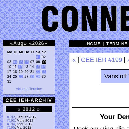
«
Aug
»
«
2026
»
HOME
|
TERMINE
Mo Di Mi Do Fr Sa So 
01
 02 

«
|
CEE IEH #199
|
03 
04
05
06
 07 08 
09
10 11 
12
 13 14 
15
16
17 18 19 20 21 
22
23
Vans off
24 25 
26
 27 
28
29
 30 

31 
Aktuelle Termine
CEE IEH-ARCHIV
«
2012
»
Your Dem
#192
, Januar 2012
#193
, März 2012
#194
, April 2012
#195
, Mai 2012