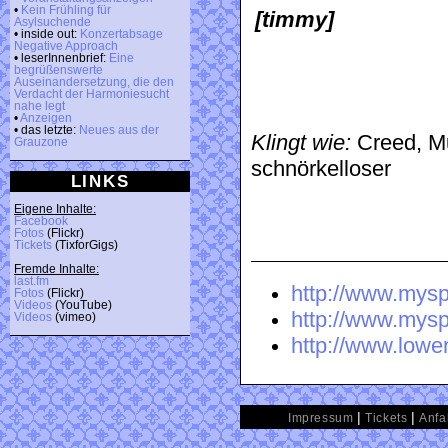
•
Kein Frühling für
[timmy]
Asylsuchende
• inside out:
Konzertabsage
Negative Approach
• leserInnenbrief:
Eine
begrüßenswerte
Auseinandersetzung, die den
Verdacht der Harmoniesucht
nahe legt
•
Anzeigen
• das letzte:
Neues aus der
Klingt wie:
Creed, Mu
Grauzone
schnörkelloser
LINKS
Eigene Inhalte:
Facebook
Fotos
(Flickr)
Tickets
(TixforGigs)
Fremde Inhalte:
last.fm
http://www.mys
Fotos
(Flickr)
Videos
(YouTube)
http://www.mys
Videos
(vimeo)
http://www.lowe
|
|
Impressum
Tickets
Anfa