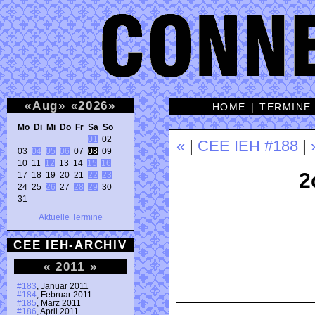
«
Aug
»
«
2026
»
HOME
|
TERMINE
Mo Di Mi Do Fr Sa So 
01
 02 

«
|
CEE IEH #188
|
03 
04
05
06
 07 
08
 09 

10 11 
12
 13 14 
15
16
2
17 18 19 20 21 
22
23
24 25 
26
 27 
28
29
 30 

31 
Aktuelle Termine
CEE IEH-ARCHIV
«
2011
»
#183
, Januar 2011
#184
, Februar 2011
#185
, März 2011
#186
, April 2011