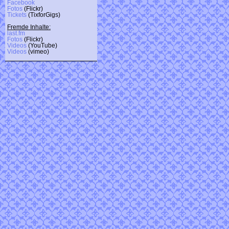
Facebook
Fotos
(Flickr)
Tickets
(TixforGigs)
Fremde Inhalte:
last.fm
Fotos
(Flickr)
Videos
(YouTube)
Videos
(vimeo)