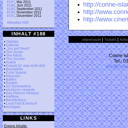
#187
, Mai 2011
http://conne-is
#188
, Juni 2011
#189
, September 2011
http://www.conne
#190
, November 2011
#191
, Dezember 2011
http://www.cine
Aktuelles Heft
INHALT #188
|
|
Impressum
Tickets
Anfa
•
Titelbild
•
Editorial
•
„You ain't fresh“
•
The Ocean
Conne Isl
•
The Adicts
•
The Sounds
Tel.: 
•
Austra
info@conn
•
Erlaubt ist, was nicht stört
•
Boysetsfire
•
Cock Sparrer
•
Neurosis
•
Battles
•
Radale
•
2cl Sommerkino
•
electronic veranda
•
Das Filmriss Filmquiz
•
Halftime
•
Benefizdisco
•
Loud Fast & Noisy 6
•
Anzeigen
LINKS
Eigene Inhalte: