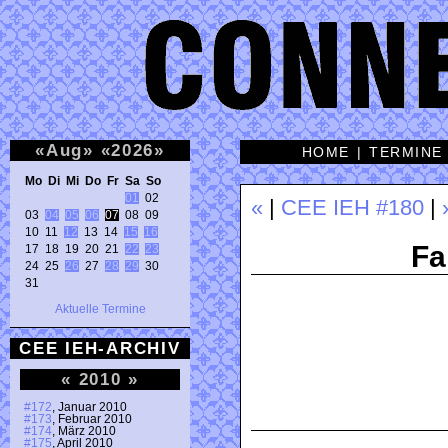
«
Aug
»
«
2026
»
HOME
|
TERMINE
Mo Di Mi Do Fr Sa So 
01
 02 

«
|
CEE IEH #180
|
03 
04
05
06
07
 08 09 

10 11 
12
 13 14 
15
16
Fa
17 18 19 20 21 
22
23
24 25 
26
 27 
28
29
 30 

31 
Aktuelle Termine
CEE IEH-ARCHIV
«
2010
»
#172
, Januar 2010
#173
, Februar 2010
#174
, März 2010
#175
, April 2010