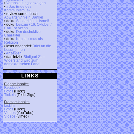
•
Veranstaltungsanzeigen
•
»Das Ende des
Kommunismus«
• review-corner buch:
Abwarten? Nein Danke!
• doku:
Solidarität mit Israel!
• doku:
Leipzig / 16. Oktober /
Call For Action
• doku:
Der destruktive
Charakter
• doku:
Kapitalismus als
Religion
• leserInnenbrief:
Brief an die
Leser_innen
•
Anzeigen
• das letzte:
Stuttgart 21 –
Widerstand wird zum
demokratischen Fanal!
LINKS
Eigene Inhalte:
Facebook
Fotos
(Flickr)
Tickets
(TixforGigs)
Fremde Inhalte:
last.fm
Fotos
(Flickr)
Videos
(YouTube)
Videos
(vimeo)