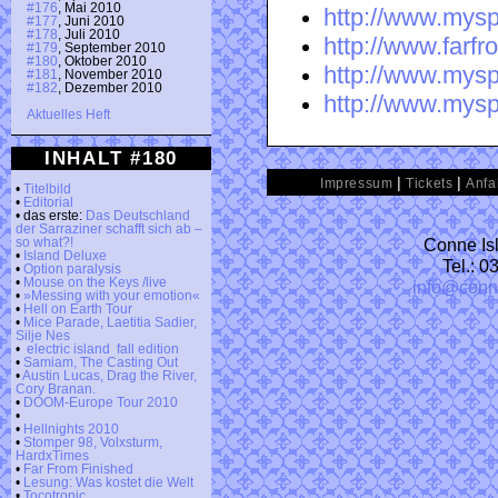
#176
, Mai 2010
http://www.mysp
#177
, Juni 2010
#178
, Juli 2010
http://www.farf
#179
, September 2010
#180
, Oktober 2010
http://www.mysp
#181
, November 2010
#182
, Dezember 2010
http://www.mys
Aktuelles Heft
INHALT #180
|
|
Impressum
Tickets
Anfa
•
Titelbild
•
Editorial
• das erste:
Das Deutschland
der Sarraziner schafft sich ab –
Conne Isl
so what?!
•
Island Deluxe
Tel.: 
•
Option paralysis
•
Mouse on the Keys /live
info@conn
•
»Messing with your emotion«
•
Hell on Earth Tour
•
Mice Parade, Laetitia Sadier,
Silje Nes
•
electric island fall edition
•
Samiam, The Casting Out
•
Austin Lucas, Drag the River,
Cory Branan.
•
DOOM-Europe Tour 2010
•
•
Hellnights 2010
•
Stomper 98, Volxsturm,
HardxTimes
•
Far From Finished
•
Lesung: Was kostet die Welt
•
Tocotronic