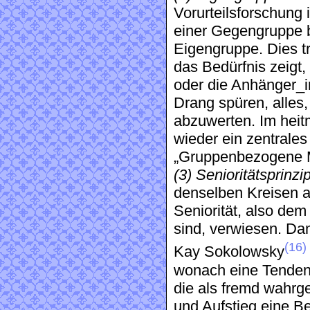
Vorurteilsforschung
einer Gegengruppe b
Eigengruppe. Dies tr
das Bedürfnis zeigt,
oder die Anhänger_
Drang spüren, alles,
abzuwerten. Im heit
wieder ein zentrales
„Gruppenbezogene M
(3) Senioritätsprin
denselben Kreisen a
Seniorität, also dem
sind, verwiesen. Dam
(16)
Kay Sokolowsky
wonach eine Tendenz
die als fremd wahr
und Aufstieg eine Be