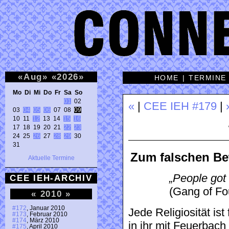
«
Aug
»
«
2026
»
HOME
|
TERMINE
Mo Di Mi Do Fr Sa So 
01
 02 

«
|
CEE IEH #179
|
03 
04
05
06
 07 08 
09
10 11 
12
 13 14 
15
16
17 18 19 20 21 
22
23
24 25 
26
 27 
28
29
 30 

31 
Zum falschen Be
Aktuelle Termine
„People got
CEE IEH-ARCHIV
(Gang of Fo
«
2010
»
#172
, Januar 2010
Jede Religiosität is
#173
, Februar 2010
#174
, März 2010
in ihr mit Feuerbach
#175
, April 2010