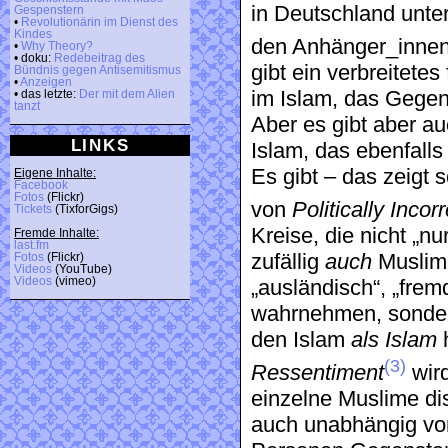
in Deutschland unter
Gespenstern
•
Revolutionärin im Dienst des
Kindes
den Anhänger_innen
•
Why Theory?
• doku:
Redebeitrag des
gibt ein verbreitete
Bündnis gegen Antisemitismus
•
Anzeigen
im Islam, das Gegen
• das letzte:
Der mit dem Alien
tanzt
Aber es gibt aber a
LINKS
Islam, das ebenfalls 
Es gibt – das zeigt 
Eigene Inhalte:
Facebook
Fotos
(Flickr)
von
Politically Incor
Tickets
(TixforGigs)
Kreise, die nicht „nu
Fremde Inhalte:
last.fm
zufällig
auch
Muslime
Fotos
(Flickr)
Videos
(YouTube)
Videos
(vimeo)
„ausländisch“, „frem
wahrnehmen, sonde
den Islam
als
Islam
(3)
Ressentiment
wird
einzelne Muslime di
auch unabhängig von