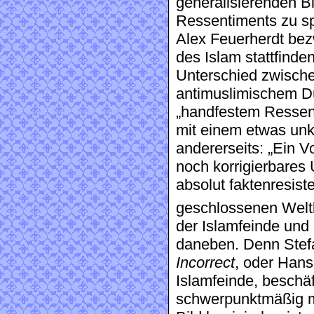
generalisierenden Bi
Ressentiments zu s
Alex Feuerherdt bez
des Islam stattfinde
Unterschied zwisch
antimuslimischem D
„handfestem Ressent
mit einem etwas unkri
andererseits: „Ein Vo
noch korrigierbares 
absolut faktenresiste
geschlossenen Weltb
der Islamfeinde und 
daneben. Denn Stef
Incorrect
, oder Hans
Islamfeinde, beschäf
schwerpunktmäßig mi