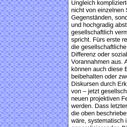
Ungleich komplizier
nicht von einzelnen
Gegenständen, sonde
und hochgradig abs
gesellschaftlich ve
spricht. Fürs erste 
die gesellschaftliche
Differenz oder sozi
Vorannahmen aus. A
können auch diese B
beibehalten oder zw
Diskursen durch Erk
von – jetzt gesellsc
neuen projektiven F
werden. Dass letzte
die oben beschrieben
wäre, systematisch 