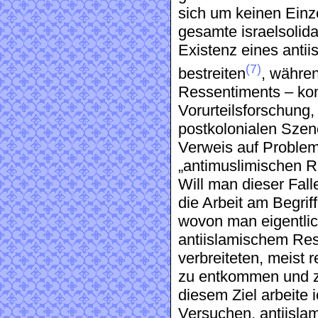
sich um keinen Einzel
gesamte israelsolida
Existenz eines anti
(7)
bestreiten
, währen
Ressentiments – ko
Vorurteilsforschung,
postkolonialen Szene
Verweis auf Problem
„antimuslimischen R
Will man dieser Fall
die Arbeit am Begriff
wovon man eigentlic
antiislamischem Res
verbreiteten, meist 
zu entkommen und zu
diesem Ziel arbeite
Versuchen, antiislam