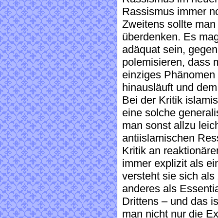
Rassismus immer no
Zweitens sollte man d
überdenken. Es mag 
adäquat sein, gegen
polemisieren, dass m
einziges Phänomen b
hinausläuft und dem
Bei der Kritik islami
eine solche generali
man sonst allzu leic
antiislamischen Ress
Kritik an reaktionär
immer explizit als 
versteht sie sich al
anderes als Essentia
Drittens – und das i
man nicht nur die E