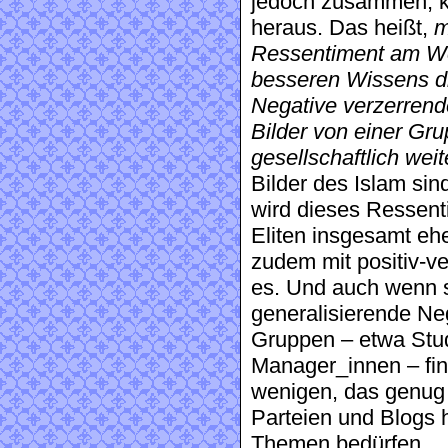
jedoch zusammen, k
heraus. Das heißt,
m
Ressentiment am Wer
besseren Wissens di
Negative verzerrende
Bilder von einer Gru
gesellschaftlich weit
Bilder des Islam sin
wird dieses Ressent
Eliten insgesamt ehe
zudem mit positiv-ve
es. Und auch wenn s
generalisierende Neg
Gruppen – etwa Studi
Manager_innen – find
wenigen, das genug 
Parteien und Blogs h
Themen bedürfen.