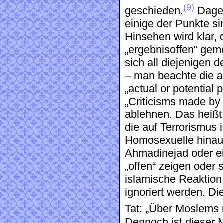
(9)
geschieden.
Dageg
einige der Punkte s
Hinsehen wird klar, d
„ergebnisoffen“ geme
sich all diejenigen 
– man beachte die ab
„actual or potential
„Criticisms made by 
ablehnen. Das heißt
die auf Terrorismus i
Homosexuelle hinaus
Ahmadinejad oder e
„offen“ zeigen oder s
islamische Reaktio
ignoriert werden. Die
Tat: „Über Moslems 
Dennoch ist dieser