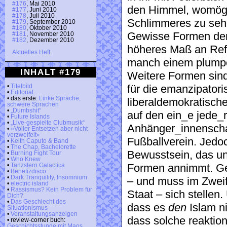
#176
, Mai 2010
den Himmel, womögl
#177
, Juni 2010
#178
, Juli 2010
Schlimmeres zu seh
#179
, September 2010
#180
, Oktober 2010
Gewisse Formen der R
#181
, November 2010
#182
, Dezember 2010
höheres Maß an Refl
Aktuelles Heft
manch einem plumpe
INHALT #179
Weitere Formen sind
für die emanzipatori
•
Titelbild
•
Editorial
• das erste:
Linke Sprache,
liberaldemokratische
schwere Sprachen
•
„Dumbshit“
auf den ein_e jede_r
•
Future Islands
•
„Live-gespielte Clubmusik“
Anhänger_innenscha
•
»Voller Entsetzen aber nicht
verzweifelt«
Fußballverein. Jedoc
•
Keith Caputo & Band
•
The Chap, Bachelorette
Bewusstsein, das unm
•
Burning Fight Tour
•
Who Knew
Formen annimmt. Ge
•
Tanzstern Galactica
•
Benefizdisco
•
Dark Tranquility, Insomnium
– und muss im Zweif
•
electric island
•
Rassismus? Kein Problem für
Staat – sich stellen
Dich?
•
Das Geschlecht des
dass es
den
Islam ni
Situationismus
•
Veranstaltungsanzeigen
dass solche reaktion
• review-corner buch:
Geschichtsstunde mit Maos