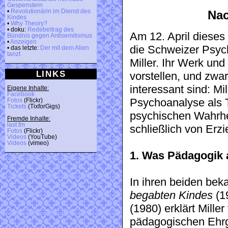
Gespenstern
•
Revolutionärin im Dienst des
Nac
Kindes
•
Why Theory?
• doku:
Redebeitrag des
Am 12. April dieses
Bündnis gegen Antisemitismus
•
Anzeigen
die Schweizer Psych
• das letzte:
Der mit dem Alien
tanzt
Miller. Ihr Werk un
LINKS
vorstellen, und zwa
interessant sind: M
Eigene Inhalte:
Facebook
Psychoanalyse als T
Fotos
(Flickr)
Tickets
(TixforGigs)
psychischen Wahrhe
Fremde Inhalte:
last.fm
schließlich von Erz
Fotos
(Flickr)
Videos
(YouTube)
Videos
(vimeo)
1. Was Pädagogik 
In ihren beiden be
begabten Kindes
(1
(1980) erklärt Mille
pädagogischen Ehrge