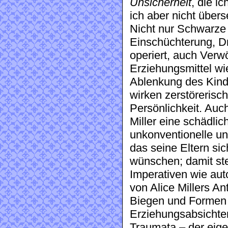
Unsicherheit
, die i
ich aber nicht übers
Nicht nur Schwarze 
Einschüchterung, D
operiert, auch Verw
Erziehungsmittel wi
Ablenkung des Kind
wirken zerstörerisc
Persönlichkeit. Auc
Miller eine schädli
unkonventionelle un
das seine Eltern sic
wünschen; damit ste
Imperativen wie aut
von Alice Millers An
Biegen und Formen d
Erziehungsabsichte
Traumata – der eige