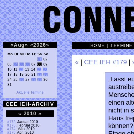
«
Aug
»
«
2026
»
HOME
|
TERMINE
Mo Di Mi Do Fr Sa So 
01
 02 

«
|
CEE IEH #179
|
03 
04
05
06
 07 
08
 09 

10 11 
12
 13 14 
15
16
17 18 19 20 21 
22
23
„Lasst eu
24 25 
26
 27 
28
29
 30 

31 
austreib
Aktuelle Termine
Menschen
einen al
CEE IEH-ARCHIV
nicht in
«
2010
»
Haus tre
#172
, Januar 2010
können? 
#173
, Februar 2010
#174
, März 2010
Etage oh
#175
, April 2010