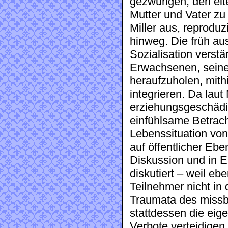
gezwungen, den elt
Mutter und Vater zu 
Miller aus, reprodu
hinweg. Die früh a
Sozialisation vers
Erwachsenen, seine
heraufzuholen, mith
integrieren. Da laut
erziehungsgeschädigt
einfühlsame Betrach
Lebenssituation vo
auf öffentlicher Eb
Diskussion und in E
diskutiert – weil e
Teilnehmer nicht in
Traumata des missb
stattdessen die eige
Verbote verteidigen.