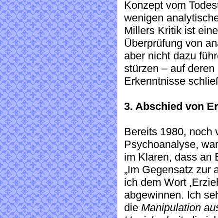
Konzept vom Todest
wenigen analytisch
Millers Kritik ist ei
Überprüfung von ana
aber nicht dazu füh
stürzen – auf deren
Erkenntnisse schlie
3. Abschied von E
Bereits 1980, noch 
Psychoanalyse, war 
im Klaren, dass an E
„Im Gegensatz zur 
ich dem Wort ‚Erzie
abgewinnen. Ich seh
die
Manipulation au