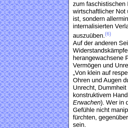
zum faschistischen 
wirtschaftlicher Not 
ist, sondern allerm
internalisierten Ver
(6)
auszuüben.
Auf der anderen Seit
Widerstandskämpfer
herangewachsene P
Vermögen und Unrec
„Von klein auf respe
Ohren und Augen du
Unrecht, Dummheit 
konstruktivem Hande
Erwachen
). Wer in
Gefühle nicht manipu
fürchten, gegenüber
sein.