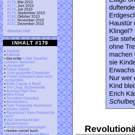
#176
, Mai 2010
duftende
#177
, Juni 2010
#178
, Juli 2010
#179
, September 2010
Erdgesch
#180
, Oktober 2010
#181
, November 2010
Haustür 
#182
, Dezember 2010
Klingel?
Aktuelles Heft
Sie steh
INHALT #179
ohne Tre
•
Titelbild
machen s
•
Editorial
• das erste:
Linke Sprache,
sie Kind
schwere Sprachen
•
„Dumbshit“
Erwachse
•
Future Islands
•
„Live-gespielte Clubmusik“
Nur wer 
•
»Voller Entsetzen aber nicht
verzweifelt«
•
Keith Caputo & Band
Kind blei
•
The Chap, Bachelorette
•
Burning Fight Tour
Erich Kä
•
Who Knew
•
Tanzstern Galactica
Schulbe
•
Benefizdisco
•
Dark Tranquility, Insomnium
•
electric island
•
Rassismus? Kein Problem für
Dich?
•
Das Geschlecht des
Situationismus
Revolutionä
•
Veranstaltungsanzeigen
• review-corner buch:
Geschichtsstunde mit Maos