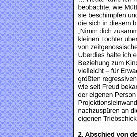
beobachte, wie Mütt
sie beschimpfen und
die sich in diesem b
„Nimm dich zusammen
kleinen Tochter über
von zeitgenössisch
Überdies halte ich e
Beziehung zum Kind
vielleicht – für Erw
größten regressiven 
wie seit Freud bekan
der eigenen Person 
Projektionsleinwan
nachzuspüren an die
eigenen Triebschicks
2. Abschied von d