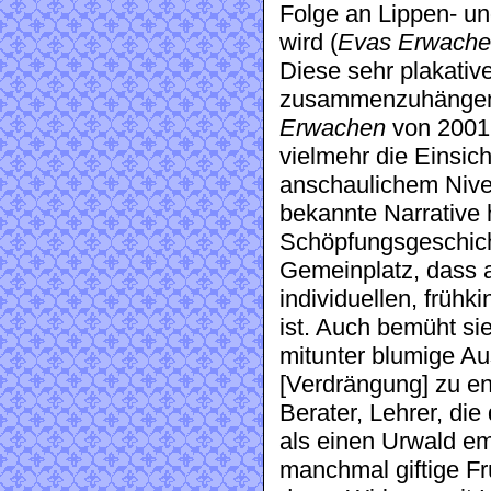
Folge an Lippen- un
wird (
Evas Erwach
Diese sehr plakativ
zusammenzuhängen,
Erwachen
von 2001, 
vielmehr die Einsich
anschaulichem Nivea
bekannte Narrative 
Schöpfungsgeschich
Gemeinplatz, dass a
individuellen, früh
ist. Auch bemüht sie
mitunter blumige A
[Verdrängung] zu en
Berater, Lehrer, di
als einen Urwald em
manchmal giftige Fr