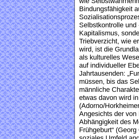
wie Selbstwahrneh
Bindungsfähigkeit a
Sozialisationsproze
Selbstkontrolle und -
Kapitalismus, sonde
Triebverzicht, wie 
wird, ist die Grundl
als kulturelles Wese
auf individueller E
Jahrtausenden: „Fur
müssen, bis das Sel
männliche Charakte
etwas davon wird in 
(Adorno/Horkheime
Angesichts der von M
Abhängigkeit des M
Frühgeburt“ (Georg G
soziales Umfeld ang