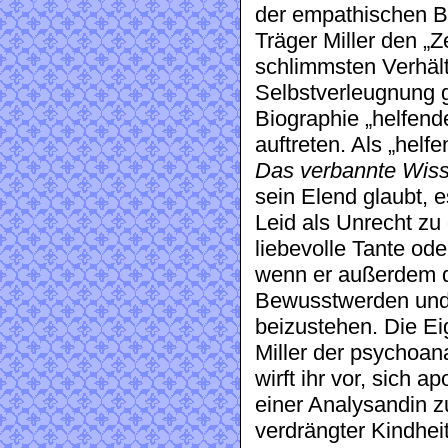
der empathischen Be
Träger Miller den „
schlimmsten Verhält
Selbstverleugnung g
Biographie „helfend
auftreten. Als „helf
Das verbannte Wis
sein Elend glaubt, e
Leid als Unrecht zu
liebevolle Tante od
wenn er außerdem da
Bewusstwerden und 
beizustehen. Die E
Miller der psychoan
wirft ihr vor, sich a
einer Analysandin zu
verdrängter Kindhei