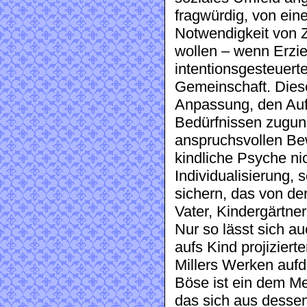
fragwürdig, von ein
Notwendigkeit von Z
wollen – wenn Erzieh
intentionsgesteuert
Gemeinschaft. Diese
Anpassung, den Auf
Bedürfnissen zugun
anspruchsvollen Bew
kindliche Psyche nic
Individualisierung,
sichern, das von d
Vater, Kindergärtner
Nur so lässt sich a
aufs Kind projiziert
Millers Werken aufd
Böse ist ein dem M
das sich aus desse