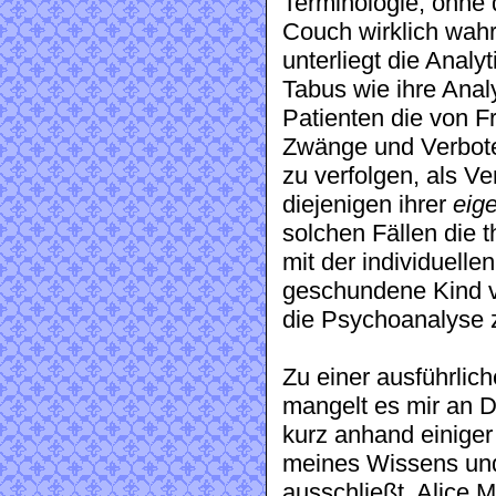
Terminologie, ohne
Couch wirklich wah
unterliegt die Analy
Tabus wie ihre Analy
Patienten die von F
Zwänge und Verbote,
zu verfolgen, als 
diejenigen ihrer
eig
solchen Fällen die 
mit der individuelle
geschundene Kind ve
die Psychoanalyse z
Zu einer ausführlic
mangelt es mir an D
kurz anhand einige
meines Wissens und
ausschließt, Alice 