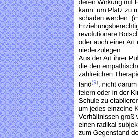
deren Wirkung mit 
kann, um Platz zu 
schaden werden“ (
E
Erziehungsberechtigt
revolutionäre Botsch
oder auch einer Ar
niederzulegen.
Aus der Art ihrer Pu
die den empathische
zahlreichen Therapi
(9)
fand
, nicht darum
feiern oder in der K
Schule zu etablieren
um jedes einzelne K
Verhältnissen groß w
einen radikal subje
zum Gegenstand des