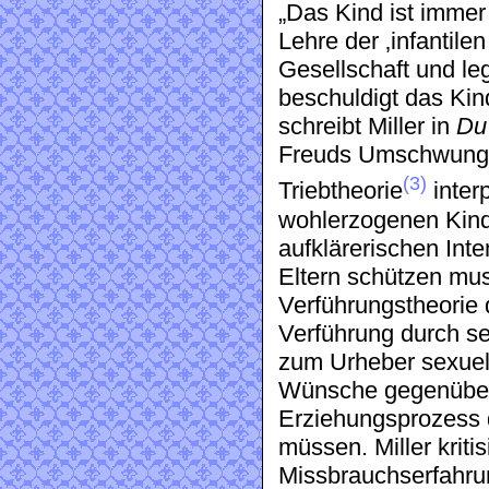
„Das Kind ist immer
Lehre der ‚infantilen
Gesellschaft und le
beschuldigt das Ki
schreibt Miller in
Du 
Freuds Umschwung v
(3)
Triebtheorie
interp
wohlerzogenen Kinde
aufklärerischen Inte
Eltern schützen mus
Verführungstheorie 
Verführung durch sei
zum Urheber sexuell
Wünsche gegenüber 
Erziehungsprozess d
müssen. Miller kritis
Missbrauchserfahru