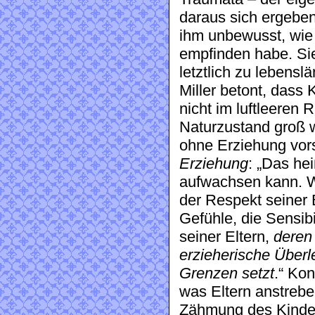
daraus sich ergebe
ihm unbewusst, wie 
empfinden habe. Sie
letztlich zu lebensl
Miller betont, dass 
nicht im luftleeren
Naturzustand groß 
ohne Erziehung vorst
Erziehung
: „Das he
aufwachsen kann. Wa
der Respekt seiner 
Gefühle, die Sensibi
seiner Eltern,
deren 
erzieherische Überl
Grenzen setzt
.“ Kon
was Eltern anstreben
Zähmung des Kindes