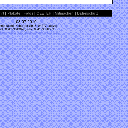
|
|
|
|
|
hrt
Plakate
Fotos
CEE IEH
Mitmachen
Datenschutz
08.07.2010
ne Island, Koburger Str. 3, 04277 Leipzig
Tel.: 0341-3013028, Fax: 0341-3026503
@conne-island.de
,
tickets@conne-island.de