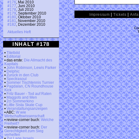
#176
, Mai 2010
#177
, Juni 2010
#178
, Juli 2010
#179
, September 2010
|
|
Impressum
Tickets
Anfa
#180
, Oktober 2010
#181
, November 2010
#182
, Dezember 2010
Con
Aktuelles Heft
info
INHALT #178
•
Titelbild
•
Editorial
• das erste:
Die Allmacht des
Kapitals
•
John Robinson, Lewis Parker
•
Delphic
•
Zurück in den Club
•
Spectrasoul
•
Sommer Tischtennis Turnier
•
Pagdalan, CN Roundhouse
Kick
•
Fritz Bauer - Tod auf Raten
•
Maggots and Men
•
2cl Sommerkino
•
Little Sista Skate Cup
•
Veranstaltungsanzeigen
• ABC:
W wie
Wirtschaftswissenschaft
• review-corner buch:
Welche
Freiheit?
• review-corner buch:
Der
Gerechtigkeit zum Sieg
verhelfen
•
Zur Lage Israels