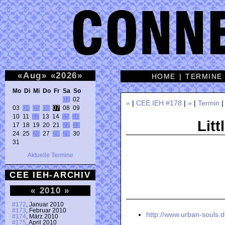
«
Aug
»
«
2026
»
HOME
|
TERMINE
Mo Di Mi Do Fr Sa So 
01
 02 

«
|
CEE IEH #178
|
»
|
Termin
03 
04
05
06
07
 08 09 

10 11 
12
 13 14 
15
16
Litt
17 18 19 20 21 
22
23
24 25 
26
 27 
28
29
 30 

31 
Aktuelle Termine
CEE IEH-ARCHIV
«
2010
»
#172
, Januar 2010
#173
, Februar 2010
http://www.urban-souls.d
#174
, März 2010
#175
, April 2010