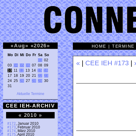
«
Aug
»
«
2026
»
HOME
|
TERMINE
Mo Di Mi Do Fr Sa So 
01
 02 

«
|
CEE IEH #173
|
03 
04
05
06
10
 11 
12
 13 14 
15
16
17 18 19 20 21 
22
23
24 25 
26
 27 
28
29
 30 

31 
Aktuelle Termine
CEE IEH-ARCHIV
«
2010
»
#172
, Januar 2010
#173
, Februar 2010
#174
, März 2010
#175
, April 2010