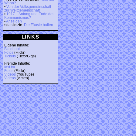
Wahn?
•
Von der Volksgemeinschaft
zur Weltgemeinschaft
•
1917 – Anfang und Ende des
Kommunismus?
•
Anzeigen
• das letzte:
Die Fäuste ballen
LINKS
Eigene Inhalte:
Facebook
Fotos
(Flickr)
Tickets
(TixforGigs)
Fremde Inhalte:
last.fm
Fotos
(Flickr)
Videos
(YouTube)
Videos
(vimeo)