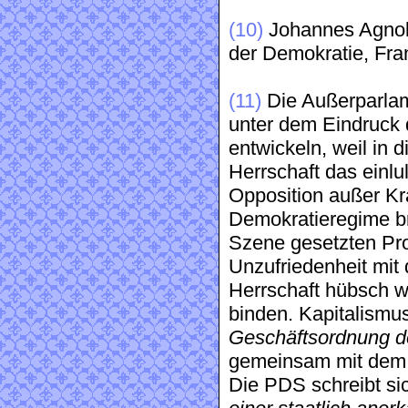
(10)
Johannes Agnoli
der Demokratie, Fran
(11)
Die Außerparlam
unter dem Eindruck 
entwickeln, weil in 
Herrschaft das einl
Opposition außer Kra
Demokratieregime br
Szene gesetzten Pr
Unzufriedenheit mit
Herrschaft hübsch wi
binden. Kapitalismu
Geschäftsordnung 
gemeinsam mit dem 
Die PDS schreibt sic