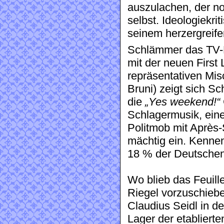
auszulachen, der n
selbst. Ideologiekri
seinem herzergreif
Schlämmer das TV-
mit der neuen First
repräsentativen Mi
Bruni) zeigt sich S
die
„Yes weekend!“
Schlagermusik, ein
Politmob mit Après
mächtig ein. Kennen
18 % der Deutschen
Wo blieb das Feuill
Riegel vorzuschie
Claudius Seidl in d
Lager der etablierte