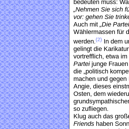
bedeuten muss: Wa
„Nehmen Sie sich f
vor: gehen Sie trin
Auch mit
„Die Partei
Wählermassen für 
(2)
werden.
In dem un
gelingt die Karikat
vortrefflich, etwa im
Partei
junge Frauen 
die „politisch komp
machen und gegen M
Angie, dieses eins
Osten, dem wiederu
grundsympathischen
so zufliegen.
Klug auch das groß
Friends
haben Sonne