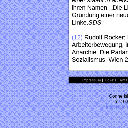
einer staatlich aner
ihren Namen: „Die L
Gründung einer ne
Linke.
SDS
“
(12)
Rudolf Rocker:
Arbeiterbewegung, i
Anarchie. Die Parlam
Sozialismus, Wien 20
|
|
Impressum
Tickets
Anfa
Conne Isl
Tel.: 
info@conn