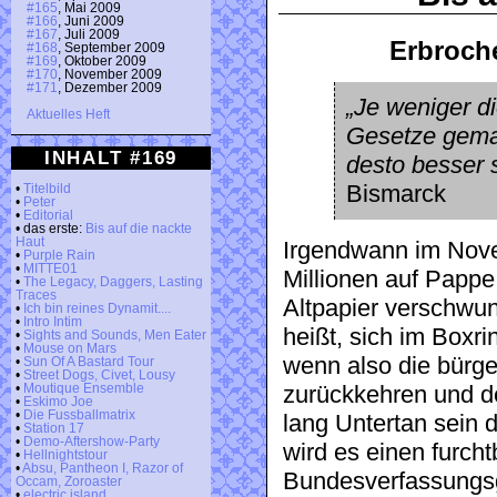
#165
, Mai 2009
#166
, Juni 2009
#167
, Juli 2009
Erbroche
#168
, September 2009
#169
, Oktober 2009
#170
, November 2009
#171
, Dezember 2009
„Je weniger d
Aktuelles Heft
Gesetze gema
INHALT #169
desto besser s
Bismarck
•
Titelbild
•
Peter
•
Editorial
• das erste:
Bis auf die nackte
Haut
Irgendwann im Nove
•
Purple Rain
•
MITTE01
Millionen auf Papp
•
The Legacy, Daggers, Lasting
Traces
Altpapier verschwu
•
Ich bin reines Dynamit....
•
Intro Intim
heißt, sich im Boxri
•
Sights and Sounds, Men Eater
•
Mouse on Mars
wenn also die bürge
•
Sun Of A Bastard Tour
•
Street Dogs, Civet, Lousy
zurückkehren und 
•
Moutique Ensemble
•
Eskimo Joe
•
Die Fussballmatrix
lang Untertan sein
•
Station 17
•
Demo-Aftershow-Party
wird es einen furch
•
Hellnightstour
•
Absu, Pantheon I, Razor of
Bundesverfassungsg
Occam, Zoroaster
•
electric island