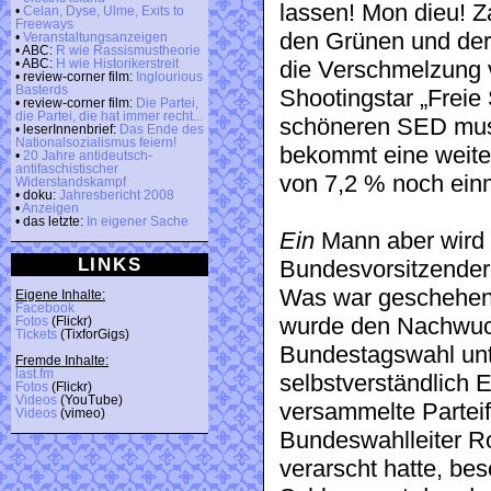
lassen! Mon dieu! 
•
Celan, Dyse, Ulme, Exits to
Freeways
den Grünen und der
•
Veranstaltungsanzeigen
• ABC:
R wie Rassismustheorie
die Verschmelzung 
• ABC:
H wie Historikerstreit
• review-corner film:
Inglourious
Basterds
Shootingstar „Freie
• review-corner film:
Die Partei,
die Partei, die hat immer recht...
schöneren SED muss
• leserInnenbrief:
Das Ende des
Nationalsozialismus feiern!
bekommt eine weiter
•
20 Jahre antideutsch-
antifaschistischer
von 7,2 % noch einm
Widerstandskampf
• doku:
Jahresbericht 2008
•
Anzeigen
• das letzte:
In eigener Sache
Ein
Mann aber wird 
LINKS
Bundesvorsitzender
Was war geschehen?
Eigene Inhalte:
Facebook
wurde den Nachwuch
Fotos
(Flickr)
Tickets
(TixforGigs)
Bundestagswahl unt
Fremde Inhalte:
last.fm
selbstverständlich
Fotos
(Flickr)
Videos
(YouTube)
versammelte Parteif
Videos
(vimeo)
Bundeswahlleiter R
verarscht hatte, be