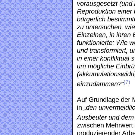
vorausgesetzt (und ni
Reproduktion einer 
bürgerlich bestimmte
zu untersuchen, wie
Einzelnen, in ihren
funktionierte: Wie w
und transformiert, u
in einer konfliktual 
um mögliche Einbr
(akkumulationswidr
(7)
einzudämmen?“
Auf Grundlage der 
in
„den unvermeidl
Ausbeuter und dem 
zwischen Mehrwert 
produzierender Arbe