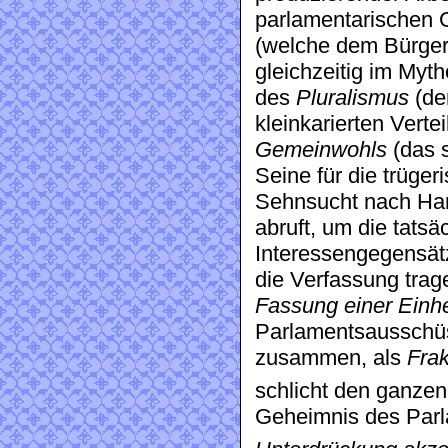
parlamentarischen 
(welche dem Bürger 
gleichzeitig im Myt
des
Pluralismus
(de
kleinkarierten Verte
Gemeinwohls
(das s
Seine für die trüge
Sehnsucht nach Ha
abruft, um die tats
Interessengegensät
die Verfassung tra
Fassung einer Einhe
Parlamentsausschüss
zusammen, als
Fra
schlicht den ganze
Geheimnis des Parl