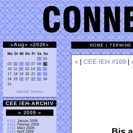
«
Aug
»
«
2026
»
HOME
|
TERMINE
Mo Di Mi Do Fr Sa So 
01
 02 

«
|
CEE IEH #169
|
03 
04
05
06
 07 08 
09
10 11 
12
 13 14 
15
16
17 18 19 20 21 
22
23
24 25 
26
 27 
28
29
 30 

31 
Aktuelle Termine
CEE IEH-ARCHIV
«
2009
»
#161
, Januar 2009
#162
, Februar 2009
#163
, März 2009
Bis a
#164
, April 2009