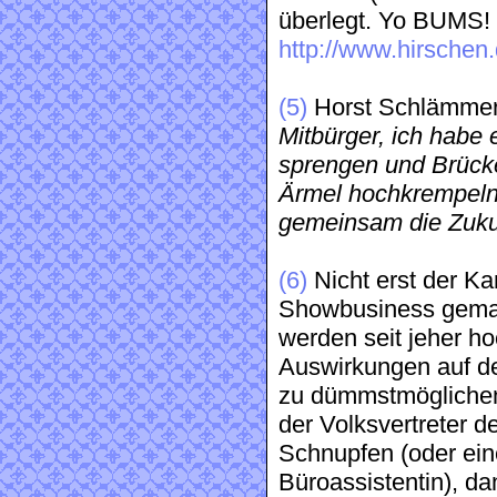
überlegt. Yo BUMS! 
http://www.hirsche
(5)
Horst Schlämmer r
Mitbürger, ich habe
sprengen und Brück
Ärmel hochkrempeln
gemeinsam die Zukun
(6)
Nicht erst der Ka
Showbusiness gemach
werden seit jeher h
Auswirkungen auf de
zu dümmstmöglichen 
der Volksvertreter d
Schnupfen (oder eine
Büroassistentin), da