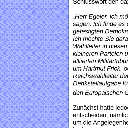
Schlusswort den da
„Herr Egeler, ich m
sagen: Ich finde es 
gefestigten Demokrat
Ich möchte Sie dar
Wahlleiter in diese
kleineren Parteien
alliierten Militärtri
um Hartmut Frick, od
Reichswahlleiter der
Denkstellaufgabe fü
den Europäischen G
Zunächst hatte jed
entscheiden, nämlic
um die Angelegenhe