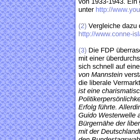
von 1933-1943. Ein g
unter
http://www.yo
(2)
Vergleiche dazu d
http://www.conne-isl
(3)
Die FDP überrasc
mit einer überdurch
sich schnell auf ein
von Mannstein
verst
die liberale Vermar
ist eine charismatis
Politikerpersönlich
Erfolg führte. Allerd
Guido Westerwelle 
Bürgernähe der libera
mit der Deutschland
den Bundestagswahl