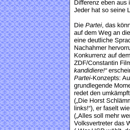
Differenz eben aus 
Jeder hat so seine L
Die
Partei
, das könn
auf dem Weg an die
eine deutliche Spra
Nachahmer hervorru
Konkurrenz auf dem 
ZDF/Constantin Fil
kandidiere!“
erschein
Partei
-Konzepts: Au
grundlegende Momen
redet den umkämpft
(„Die Horst Schlämme
links!“), er faselt 
(„Alles soll mehr we
Volksvertreter das 