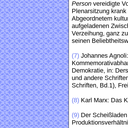
Person
vereidigte Vo
Plenarsitzung krank
Abgeordnetem kulturin
aufgeladenen Zwisc
Verzeihung, ganz z
seinen Beliebtheitswe
(7)
Johannes Agnoli:
Kommemorativabhand
Demokratie, in: Der
und andere Schriften
Schriften, Bd.1), Fre
(8)
Karl Marx: Das K
(9)
Der Scheißladen w
Produktionsverhältn