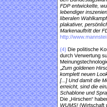
FDP entwickelte, wu
lebendiger inszenier
liberalen Wahlkampfs
plakativer, persönli
Markenauftritt der F
http://www.mannstei
(4)
Die politische K
durch Verwertung sub
Meinungstechnologi
„
Zum goldenen Hirsc
komplett neuen Loo
[...] Und damit die 
erreicht, sind die ei
Schablone und Spray
Die „Hirschen“ habe
WUMS!
(Wirtschaft