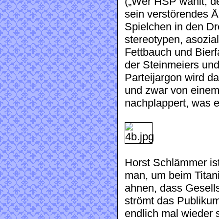
(„Wer HSP wählt, der
sein verstörendes Ä
Spielchen in den D
stereotypen, asozia
Fettbauch und Bier
der Steinmeiers un
Parteijargon wird d
und zwar von einem 
nachplappert, was er
Horst Schlämmer ist
man, um beim Titani
ahnen, dass Gesellsc
strömt das Publik
endlich mal wieder 