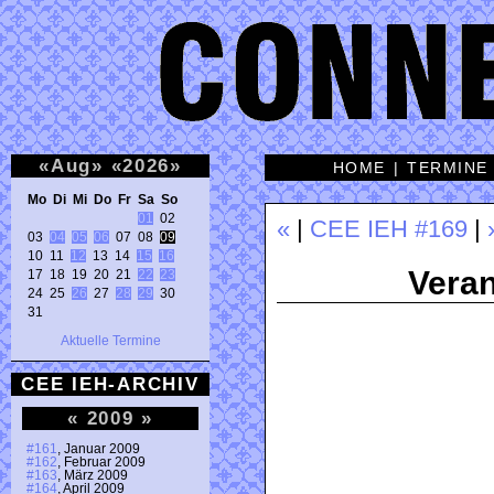
«
Aug
»
«
2026
»
HOME
|
TERMINE
Mo Di Mi Do Fr Sa So 
01
 02 

«
|
CEE IEH #169
|
03 
04
05
06
 07 08 
09
10 11 
12
 13 14 
15
16
Veran
17 18 19 20 21 
22
23
24 25 
26
 27 
28
29
 30 

31 
Aktuelle Termine
CEE IEH-ARCHIV
«
2009
»
#161
, Januar 2009
#162
, Februar 2009
#163
, März 2009
#164
, April 2009