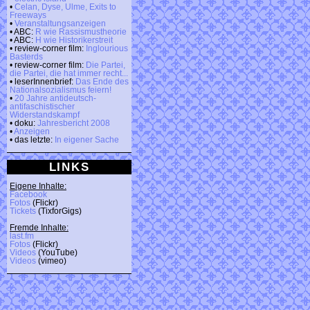
•
Celan, Dyse, Ulme, Exits to
Freeways
•
Veranstaltungsanzeigen
• ABC:
R wie Rassismustheorie
• ABC:
H wie Historikerstreit
• review-corner film:
Inglourious
Basterds
• review-corner film:
Die Partei,
die Partei, die hat immer recht...
• leserInnenbrief:
Das Ende des
Nationalsozialismus feiern!
•
20 Jahre antideutsch-
antifaschistischer
Widerstandskampf
• doku:
Jahresbericht 2008
•
Anzeigen
• das letzte:
In eigener Sache
LINKS
Eigene Inhalte:
Facebook
Fotos
(Flickr)
Tickets
(TixforGigs)
Fremde Inhalte:
last.fm
Fotos
(Flickr)
Videos
(YouTube)
Videos
(vimeo)