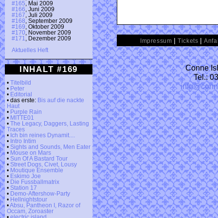
#165
, Mai 2009
#166
, Juni 2009
#167
, Juli 2009
#168
, September 2009
#169
, Oktober 2009
#170
, November 2009
#171
, Dezember 2009
|
|
Impressum
Tickets
Anfa
Aktuelles Heft
Conne Isl
INHALT #169
Tel.: 
•
Titelbild
info@conn
•
Peter
•
Editorial
• das erste:
Bis auf die nackte
Haut
•
Purple Rain
•
MITTE01
•
The Legacy, Daggers, Lasting
Traces
•
Ich bin reines Dynamit....
•
Intro Intim
•
Sights and Sounds, Men Eater
•
Mouse on Mars
•
Sun Of A Bastard Tour
•
Street Dogs, Civet, Lousy
•
Moutique Ensemble
•
Eskimo Joe
•
Die Fussballmatrix
•
Station 17
•
Demo-Aftershow-Party
•
Hellnightstour
•
Absu, Pantheon I, Razor of
Occam, Zoroaster
•
electric island