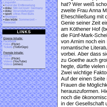
Linguistin…
hat? Wer weiß scho
•
Kunst der Entfesselung
• doku:
Still not lovin‘ Germany
zweite Frau Anna Ma
• doku:
Veranstaltungen
• sport:
Ultras Red Bulls
Eheschließung mit
•
Anzeigen
• das letzte:
Sommerzeit –
Genie seiner Zeit e
Reisezeit
am Köthener Hof (be
LINKS
die Fünf-Mark-Schei
Eigene Inhalte:
von Arnim noch ein B
Facebook
Fotos
(Flickr)
romantische Literatu
Tickets
(TixforGigs)
vorbei. Aber dass si
Fremde Inhalte:
last.fm
Fotos
(Flickr)
zu Goethe auch gro
Videos
(YouTube)
Videos
(vimeo)
hegte, dürfte vielen
Zwei wichtige Faktor
Auf der einen Seite 
Frauen die Möglichk
herauszuformen. Hie
noch die ökonomisch
in der Gesellschaft 