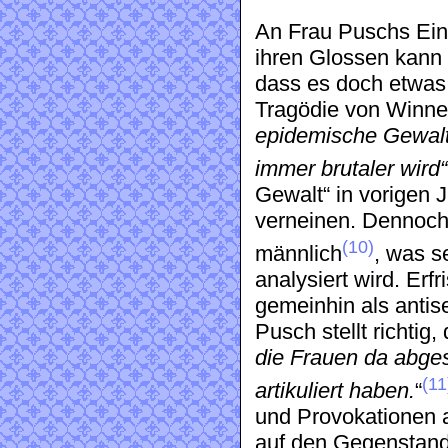
An Frau Puschs Ein
ihren Glossen kann b
dass es doch etwas
Tragödie von Winne
epidemische Gewal
immer brutaler wird“
Gewalt“ in vorigen J
verneinen. Dennoch 
(10)
männlich
, was s
analysiert wird. Erf
gemeinhin als antis
Pusch stellt richtig,
die Frauen da abges
(11
artikuliert haben.
“
und Provokationen a
auf den Gegenstand 