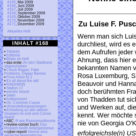
#165
, Mai 2009
#166
, Juni 2009
#167
, Juli 2009
#168
, September 2009
#169
, Oktober 2009
#170
, November 2009
Zu Luise F. Pusc
#171
, Dezember 2009
Aktuelles Heft
Wenn man sich Luis
INHALT #168
durchliest, wird es
dem Aufrufen jeder w
•
Titelbild
•
Editorial
Ahnung, dass hier e
•
Bilder im Heft
• das erste:
An den Stadtrand
abgeschoben
bekannten Namen vo
•
Chuck Ragan, Fake
Problems, Digger Barnes
Rosa Luxemburg, S
•
From Amen to Z
•
It’s all about the skit
Beauvoir und Hanna
•
RAEKWON
•
Station 17
doch berühmten Fra
•
electric island
•
Joker
von Thadden tut si
•
Antitainment
•
On, Common Cause
und Werken auf, di
•
Veranstaltungsanzeigen
•
Einladung an alle aktiven
Gruppen im und ums Conne
kennt. Wer möchte 
Island
• ABC:
R wie Rassismustheorie
nie von Georgia O'K
• review-corner buch:
Das
Problem heißt: Antiziganismus
erfolgreichste(n) U
• cyber-report:
Nenne eine
deutsche feministische