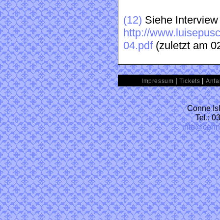
(12)
Siehe Interview
http://www.luisepus
04.pdf
(zuletzt am 0
|
|
Impressum
Tickets
Anfa
Conne Isl
Tel.: 
info@conn