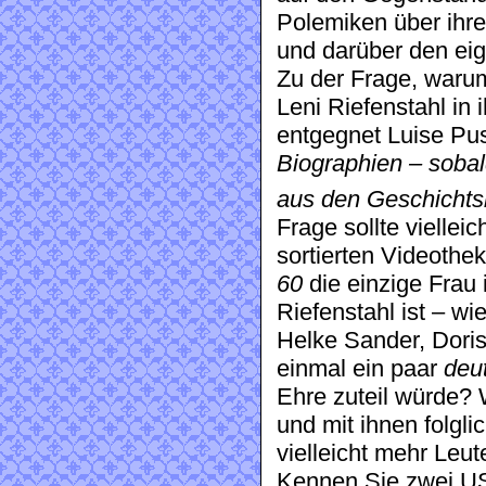
Polemiken über ihre
und darüber den ei
Zu der Frage, waru
Leni Riefenstahl in
entgegnet Luise Pus
Biographien – sobal
aus den Geschichts
Frage sollte vielleic
sortierten Videothe
60
die einzige Frau 
Riefenstahl ist – wi
Helke Sander, Doris
einmal ein paar
deu
Ehre zuteil würde?
und mit ihnen folgli
vielleicht mehr Leu
Kennen Sie zwei US-