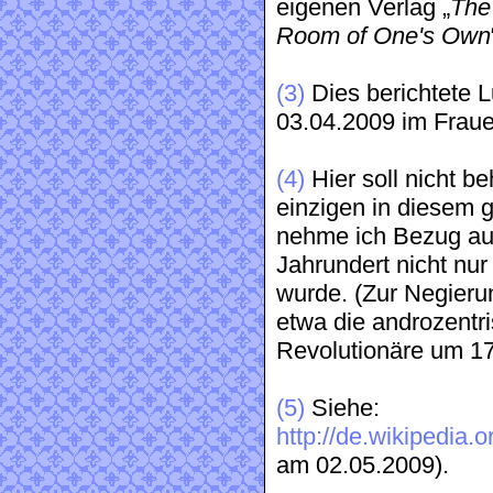
eigenen Verlag „
The
Room of One's Own
(3)
Dies berichtete 
03.04.2009 im Frauen
(4)
Hier soll nicht b
einzigen in diesem 
nehme ich Bezug auf
Jahrundert nicht nu
wurde. (Zur Negieru
etwa die androzentr
Revolutionäre um 1
(5)
Siehe:
http://de.wikipedia
am 02.05.2009).