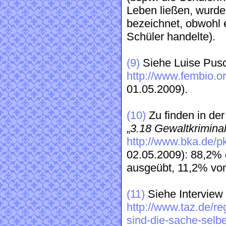
Leben ließen, wurden
bezeichnet, obwohl 
Schüler handelte).
(9)
Siehe Luise Pusc
http://www.fembio.or
01.05.2009).
(10)
Zu finden in der 
„
3.18 Gewaltkriminal
http://www.bka.de/p
02.05.2009): 88,2%
ausgeübt, 11,2% vo
(11)
Siehe Interview
http://www.taz.de/reg
sind-die-sache-selbe