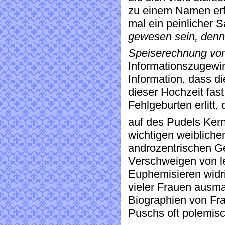
zu einem Namen erf
mal ein peinlicher 
gewesen sein, denn
Speiserechnung von 
Informationszugewin
Information, dass di
dieser Hochzeit fas
Fehlgeburten erlitt
auf des Pudels Ker
wichtigen weiblich
androzentrischen Ge
Verschweigen von l
Euphemisieren widr
vieler Frauen ausma
Biographien von Fra
Puschs oft polemisc