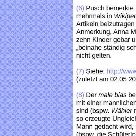
(6)
Pusch bemerkte in
mehrmals in
Wikipe
Artikeln beizutragen
Anmerkung, Anna Ma
zehn Kinder gebar u
„beinahe ständig sc
nicht gelten.
(7)
Siehe:
http://ww
(zuletzt am 02.05.20
(8)
Der
male bias
bez
mit einer männlich
sind (bspw.
Wähler
m
so erzeugte Ungleic
Mann gedacht wird, 
(bspw. die SchülerIn