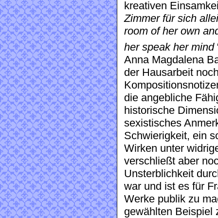
kreativen Einsamkei
Zimmer für sich alle
room of her own and
her speak her mind
Anna Magdalena Bac
der Hausarbeit noc
Kompositionsnotize
die angebliche Fähig
historische Dimensio
sexistisches Anmerk
Schwierigkeit, ein 
Wirken unter widri
verschließt aber no
Unsterblichkeit dur
war und ist es für F
Werke publik zu ma
gewählten Beispiel z