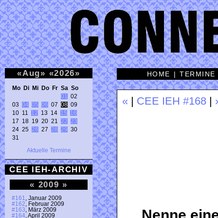
«
Aug
»
«
2026
»
HOME
|
TERMINE
Mo Di Mi Do Fr Sa So 
01
 02 

«
|
CEE IEH #168
|
03 
04
05
06
 07 
08
 09 

10 11 
12
 13 14 
15
16
17 18 19 20 21 
22
23
24 25 
26
 27 
28
29
 30 

31 
Aktuelle Termine
CEE IEH-ARCHIV
«
2009
»
#161
, Januar 2009
#162
, Februar 2009
#163
, März 2009
Nenne eine
#164
, April 2009