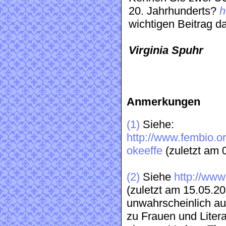
20. Jahrhunderts?
h
wichtigen Beitrag d
Virginia Spuhr
Anmerkungen
(1)
Siehe:
http://www.fembio.or
okeeffe
(zuletzt am 
(2)
Siehe
http://ww
(zuletzt am 15.05.20
unwahrscheinlich a
zu Frauen und Litera