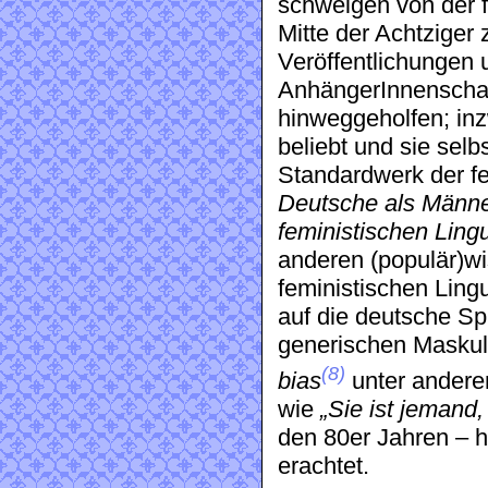
schweigen von der fi
Mitte der Achtziger 
Veröffentlichungen 
AnhängerInnenschaf
hinweggeholfen; i
beliebt und sie selb
Standardwerk der f
Deutsche als Männe
feministischen Lingu
anderen (populär)w
feministischen Lingu
auf die deutsche Sp
generischen Masku
(8)
bias
unter andere
wie
„Sie ist jemand,
den 80er Jahren – h
erachtet.