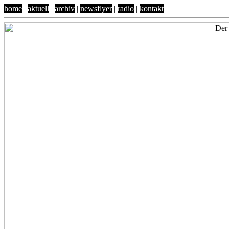
home
|
aktuell
|
archiv
|
newsflyer
|
radio
|
kontakt