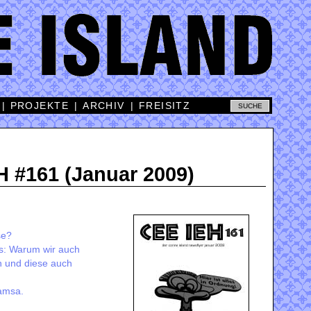
|
PROJEKTE
|
ARCHIV
|
FREISITZ
 #161 (Januar 2009)
se?
ts: Warum wir auch
n und diese auch
amsa.