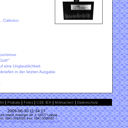
.. Calexico.
Tourismus.
Gott!"
uf eine Unglaublichkeit.
nbriefen in der letzten Ausgabe.
.
|
|
|
|
|
hrt
Plakate
Fotos
CEE IEH
Mitmachen
Datenschutz
2009-06-30 11:34:17
ne Island, Koburger Str. 3, 04277 Leipzig
Tel.: 0341-3013028, Fax: 0341-3026503
@conne-island.de
,
tickets@conne-island.de