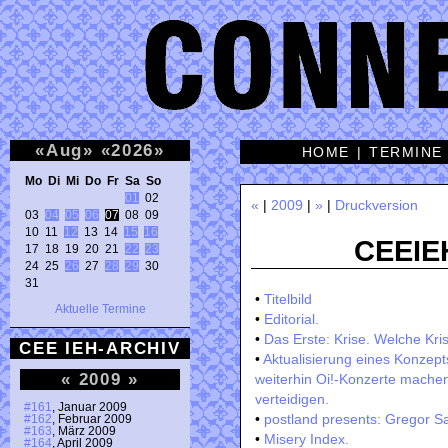
«
Aug
»
«
2026
»
HOME
|
TERMINE
Mo Di Mi Do Fr Sa So 
01
 02 

«
|
2009
|
»
|
Druckversion
03 
04
05
06
07
 08 09 

10 11 
12
 13 14 
15
16
CEEIEH
17 18 19 20 21 
22
23
24 25 
26
 27 
28
29
 30 

31 
•
Titelbild
Aktuelle Termine
•
Editorial.
•
Das Erste: Krise. Welche Kri
CEE IEH-ARCHIV
•
Aktualisierung eines Konzep
«
2009
»
weiterhin Oi!-Konzerte mache
verteidigen.
#161
, Januar 2009
•
postland presents: Gregor S
#162
, Februar 2009
#163
, März 2009
•
Misery Index.
#164
, April 2009