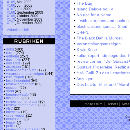
#165
, Mai 2009
•
The Bug
#166
, Juni 2009
•
Island Deluxe Vol. V
#167
, Juli 2009
#168
, September 2009
•
No use for a Name.
#169
, Oktober 2009
#170
, November 2009
•
...with skorpions and snakes.
#171
, Dezember 2009
•
electric island special: Shed.
Aktuelles Heft
•
C-N-N.
•
The Black Dahlia Murder.
RUBRIKEN
•
Veranstaltungsanzeigen.
•
K wie Krise.
•
doku
(493)
•
cover
(274)
•
kultur-report: Ideologie des 
•
editorial
(257)
•
das letzte
(224)
•
review corner: "Der Staat ist 
•
das erste
(199)
•
Gustavs Pilgerreise. Replik a
•
anzeigen
(181)
•
review-corner buch
(177)
•
Halli Galli. Zu den LeserInne
•
veranstaltungsanzeigen
(144)
•
kulturreport
(102)
•
Anzeigen.
•
leserInnenbrief
(94)
•
Das Letzte: Ethik und "Moral"
•
review-corner film
(82)
•
position
(59)
•
sport
(47)
•
tomorrow-cafe
(43)
•
inside out
(39)
•
review-corner platte
(30)
|
|
Impressum
Tickets
Anfa
•
review-corner event
(23)
•
ABC
(23)
•
interview
(19)
•
cyber-report
(11)
Con
•
neues vom
(8)
•
teaser
(7)
info
•
politik
(2)
•
review-corner theater
(2)