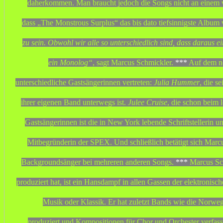
daherkommen. Man braucht jedoch die Songs nicht an einem v
dass „The Monstrous Surplus“ das bis dato tiefsinnigste Album
zu sein. Obwohl wir alle so unterschiedlich sind, dass daraus e
ein Monolog“
,
sagt Marcus Schmickler.
***
Auf dem ne
unterschiedliche Gastsängerinnen vertreten:
Julia Hummer
, die s
ihrer eigenen Band unterwegs ist.
Julee Cruise
, die schon beim 
Gastsängerinnen ist die in New York lebende Schriftstellerin u
Mitbegründerin der SPEX. Und schließlich betätigt sich Marcu
Backgroundsänger bei mehreren anderen Songs.
***
Marcus Sch
produziert hat, ist ein Hansdampf in allen Gassen der elektronische
Musik oder Klassik. Er hat zuletzt Bands wie die Norwe
produziert und Kompositionen für Chor und Orchester verfass