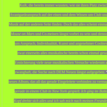
Kalk,
die bereits immer wussten, wie sie ihren Platz zwis
Avantgardeanspruch auf der einen und dem Wissen um Club und 
Musik auf der anderen Seite finden. Doch das alles scheint einm
Mouse on Mars
und Co.meinen längst vorbei zu sein und denno
um Anspruch, Individualität, Kunst und angenehmer Coolness
zwar einerseits alles musikalische bereits schon einmal gesa
Ernüchterung viele neue musikalischen Versuche wiederum a
zwanghaft, die Suche nach DEM Neuen längst aufgegeben.
neues Album, das all das gerade Eingeleitete verbinden zu vermag
gerade in einem Club in New York gespielt. Ich ging im Batt
Kopf drehte sich alles und ich sah mich nach meinen Freunden 