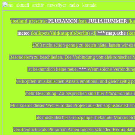
home
|
aktuell
|
archiv
|
newsflyer
|
radio
|
kontakt
postland presents:
PLURAMON
feat.
JULIA HUMMER
(ka
meteo
(kalkpets/shitkatapult/berlin) /dj
***
map.ache
(kan
2008 nicht schon genug zu bieten hätte, lassen wir e
Besonderem zu beschließen. Die Verbindung von elektronischer
ist bekanntlich keine neue.
***
Wenn solche Verbindung es
verkopften musikalischen Ansatz emotional und gleichzeitig po
mehr Beachtung. Zu besprechen sind hier
Pluramon
aus 
Musiknerds dieser Welt wird das Projekt aus den sophisticated En
als musikalischer Grenzgänger bekannte Markus Sch
veröffentlichte als Pluramon Alben und verschieden Remixplatt