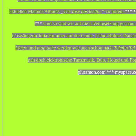
aktuellen Matmos Albums
„The rose has teeth...“
zu hören.
***
*
***
Und so sind wir auf die Liveumsetzung gespannt
Gastsängerin Julia Hummer auf der Conne Island-Bühne. Danach 
Meteo
und
map.ache
werden wie auch schon nach
Telefon Tel
nah doch elektronische Tanzmusik, Dub, House und Pop
pluramon.com
***
myspace.c