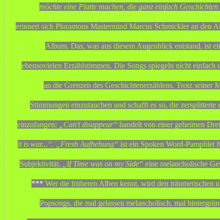
möchte eine Platte machen, die ganz einfach Geschic
erinnert sich Pluramons Mastermind Marcus Schmickler an den A
Album. Das, was aus diesem Augenblick entstand, ist e
ebensovielen Erzählstimmen. Die Songs spiegeln nicht einfach d
an die Grenzen des Geschichtenerzählens. Trotz seiner Mo
Stimmungen einzutauchen und schafft es so, die zersplittert
einzufangen:
„Can't disappear“
handelt von einer geheimen Dre
it is war...“. „Fresh Aufhebung“
ist ein Spoken Word-Pamphlet fü
Subjektivität,
„If Time was on my Side“
eine melancholische Ges
***
Wer die früheren Alben kennt, wird den träumerischen 
Popsongs, die mal gelassen melancholisch, mal hintergrü