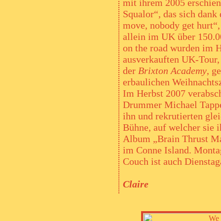
mit ihrem 2005 erschi
Squalor“, das sich dank
move, nobody get hurt“, 
allein im UK über 150.
on the road wurden im H
ausverkauften UK-Tour, e
der
Brixton Academy
, g
erbaulichen Weihnachtsz
Im Herbst 2007 verabsch
Drummer Michael Tapp
ihn und rekrutierten gle
Bühne, auf welcher sie 
Album „Brain Thrust Ma
im Conne Island. Montaga
Couch ist auch Diensta
Claire