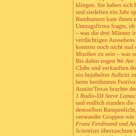
klingen. Sie haben sich 
und siedelten ein Jahr s
Bandnamen kam ihnen zu
Umzugsfirma fragte, ob s
– was die drei Männer i
verdächtigen Aussehens 
konnten noch nicht mal 
Musiker zu sein – was no
Bis dahin zogen
We Are 
Clubs und verkauften dor
ein bejubelter Auftritt
beim berühmten Festiva
Austin/Texas brachte d
1 Radio-
DJ
Steve Lama
und endlich standen die 
demselben Rampenlicht,
verwandte Gruppen wie
Franz Ferdinand
und
Ar
Scientists
überraschten v