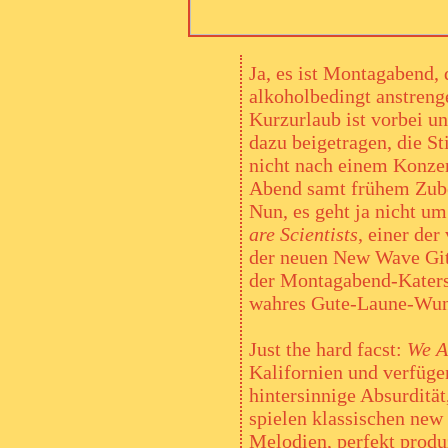
Ja, es ist Montagabend,
alkoholbedingt anstreng
Kurzurlaub ist vorbei un
dazu beigetragen, die S
nicht nach einem Konzer
Abend samt frühem Zub
Nun, es geht ja nicht u
are Scientists
, einer de
der neuen New Wave Git
der Montagabend-Katers
wahres Gute-Laune-Wund
Just the hard facst:
We A
Kalifornien und verfüge
hintersinnige Absurdität
spielen klassischen new
Melodien, perfekt produz