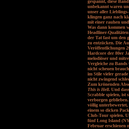
gespannt, diese Band 
unbekannt waren und
unser aller Liebling
klingen ganz nach kl
mit einer rauhen und
Was dann kommen wir
Headliner-Qualitäten
der Tat fast um den 
zu entzücken. Die Aus
Veröffentlichungen 
Hardcore der 80er J
melodiöser und mitreis
Vergleiche zu Bands
nicht scheuen brauch
im Stile vieler gerad
nicht zwingend schlec
Zum krönenden Absch
This is Hell
. Und das
Scrabble spielen, ist
verborgen geblieben. 
völlig unterbewertet,
einem so dicken Pack
Club-Tour spielen. U
fünf Long Island (N
Februar erschienen n