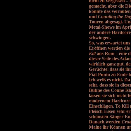
nicht zu vergessen –
gemacht, aber die Di
könnte das vermuten 
und
Counting the Da
Touren abgesagt. Und
Metal-Shows im April
der andere Hardcore
schwingen.
So, was erwartet un
Eröffnen werden die
Kill
aus Rom – eine d
dieser Seite des Atlan
wirklich ganz gut, de
Gerüchte, dass sie i
Fiat Punto zu Ende 
Ich weiß es nicht. Da
sehr, dass sie in die
Bühne des Conne Isl
lassen sie sich nicht
modernem Hardcore m
Einschlägen. To Kill
Fleisch-Essen sehr e
schönsten Sänger Euro
Danach werden
Crue
Maine ihr Können unt