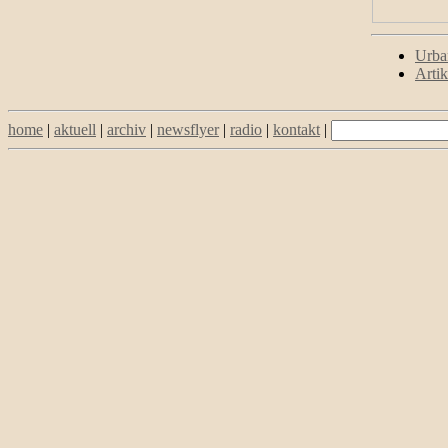
Urba
Artik
home
|
aktuell
|
archiv
|
newsflyer
|
radio
|
kontakt
|