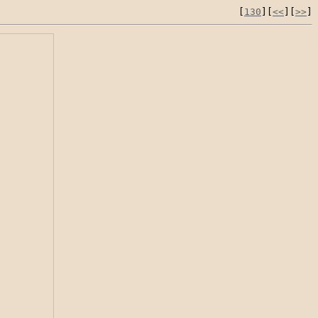
[
130
][
<<
][
>>
]