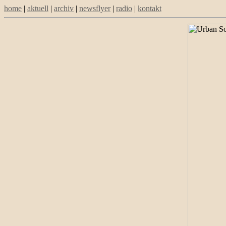
home
|
aktuell
|
archiv
|
newsflyer
|
radio
|
kontakt