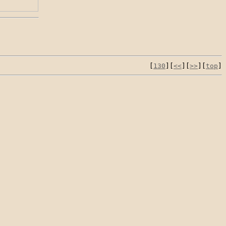
[
130
][
<<
][
>>
][
top
]