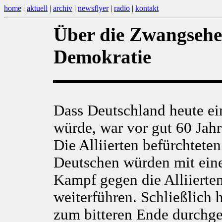
home
|
aktuell
|
archiv
|
newsflyer
|
radio
|
kontakt
Über die Zwangsehe
Demokratie
Dass Deutschland heute ei
würde, war vor gut 60 Jahr
Die Alliierten befürchtete
Deutschen würden mit eine
Kampf gegen die Alliierten
weiterführen. Schließlich h
zum bitteren Ende durchg