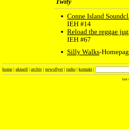
Twity
Conne Island Soundcl
IEH #14
Reload the reggae jug
IEH #67
Silly Walks
-Homepag
home
|
aktuell
|
archiv
|
newsflyer
|
radio
|
kontakt
|
last